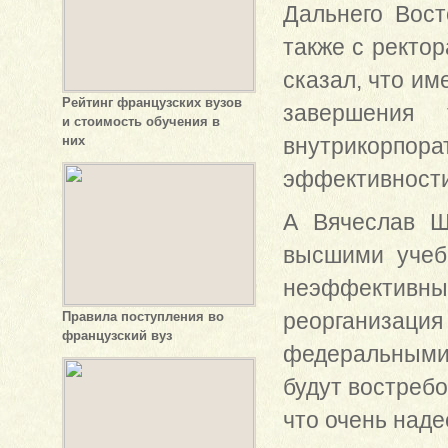
Дальнего Вост
также с ректор
сказал, что и
Рейтинг французских вузов
завершения
и стоимость обучения в
них
внутрикорпор
эффективности
А Вячеслав Шп
высшими учеб
неэффективны
реорганизаци
Правила поступления во
французский вуз
федеральными 
будут востреб
что очень наде