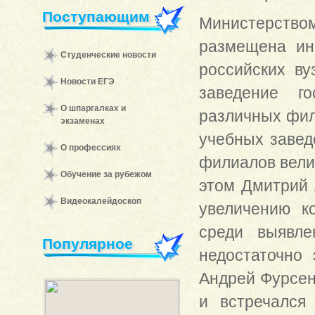
Поступающим
Министерство
размещена ин
Студенческие новости
российских ву
Новости ЕГЭ
заведение г
О шпаргалках и
различных фил
экзаменах
учебных завед
О профессиях
филиалов вели
Обучение за рубежом
этом
Дмитрий 
Видеокалейдоскоп
увеличению ко
среди выявле
Популярное
недостаточно
Андрей Фурсен
и встречался