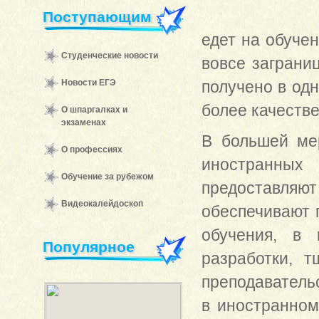
Поступающим
едет на обучен
Студенческие новости
вовсе заграни
Новости ЕГЭ
получено в одн
более качеств
О шпаргалках и
экзаменах
В большей ме
О профессиях
иностранных
Обучение за рубежом
предоставляю
Видеокалейдоскоп
обеспечивают 
обучения, в 
Популярное
разработки, 
преподавательс
в иностранном