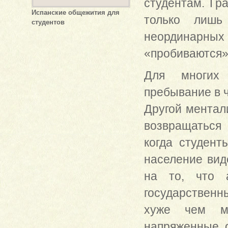
студентам. Гр
Испанские общежития для
только лишь
студентов
неординарных 
«пробиваются»
Для многих 
пребывание в ч
Другой ментали
возвращаться 
когда студент
население вид
на то, что 
государственн
хуже чем ме
напряженные 