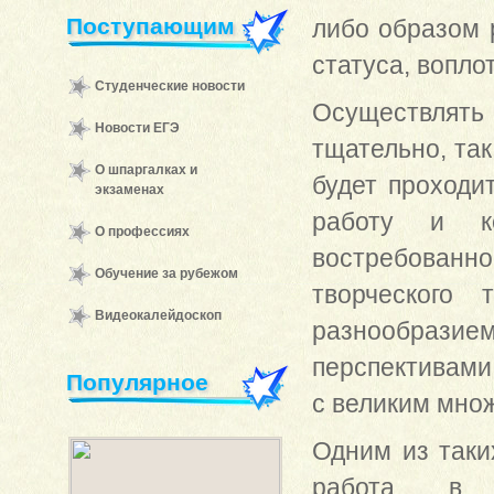
Поступающим
либо образом 
статуса, вопло
Студенческие новости
Осуществлят
Новости ЕГЭ
тщательно, так
О шпаргалках и
будет проходи
экзаменах
работу и к
О профессиях
востребованн
Обучение за рубежом
творческого 
Видеокалейдоскоп
разнообрази
перспективами
Популярное
с великим мно
Одним из таки
работа в 