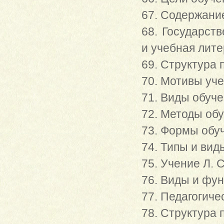
67. Содержани
68. Государст
и учебная лит
69. Структура 
70. Мотивы уч
71. Виды обуч
72. Методы об
73. Формы обу
74. Типы и вид
75. Учение Л. 
76. Виды и фун
77. Педагогиче
78. Структура 