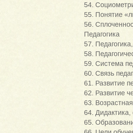
54. Социометр
55. Понятие «л
56. Сплоченнос
Педагогика
57. Педагогика
58. Педагогиче
59. Система пе
60. Связь педа
61. Развитие п
62. Развитие ч
63. Возрастна
64. Дидактика,
65. Образован
66. Цели обуче