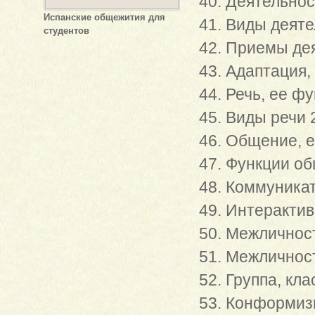
40. Деятельнос
Испанские общежития для
41. Виды деяте
студентов
42. Приемы де
43. Адаптация,
44. Речь, ее фу
45. Виды речи 
46. Общение, е
47. Функции о
48. Коммуника
49. Интеракти
50. Межличнос
51. Межличност
52. Группа, кл
53. Конформиз