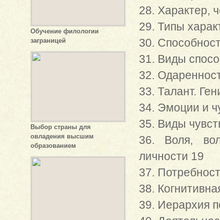
28. Характер, 
29. Типы харак
Обучение филологии
30. Способности
заграницей
31. Виды спос
32. Одареннос
33. Талант. Ге
34. Эмоции и ч
35. Виды чувст
Выбор страны для
овладения высшим
36. Воля, во
образованием
личности 19
37. Потребност
38. Когнитивна
39. Иерархия п