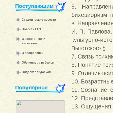
Поступающим
5. Направлен
бихевиоризм, п
Студенческие новости
в. Направления
Новости ЕГЭ
И. П. Павлова,
культурно-ис
О шпаргалках и
экзаменах
Выготского §
О профессиях
7. Связь психи
Обучение за рубежом
8. Понятие пси
9. Отличия пси
Видеокалейдоскоп
10. Возрастны
Популярное
11. Сознание, 
12. Представле
13. Ощущения, 