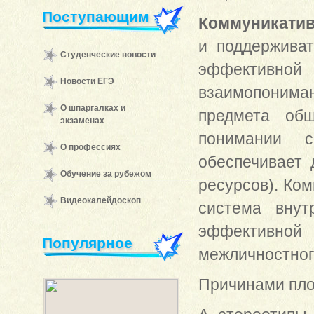
Поступающим
Коммуникатив
и поддержива
Студенческие новости
эффективно
Новости ЕГЭ
взаимопонима
О шпаргалках и
предмета общ
экзаменах
понимании с
О профессиях
обеспечивает
Обучение за рубежом
ресурсов). Ко
Видеокалейдоскоп
система внут
эффективной 
Популярное
межличностног
Причинами пло