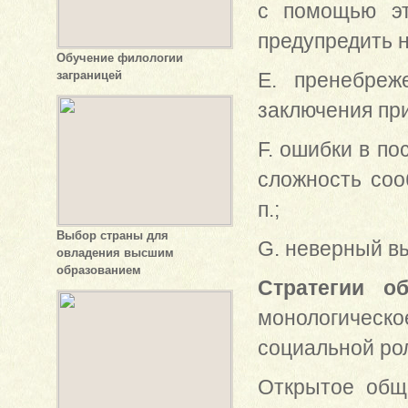
с помощью эт
предупредить 
Обучение филологии
заграницей
E. пренебреж
заключения при
F. ошибки в п
сложность соо
п.;
Выбор страны для
G. неверный вы
овладения высшим
образованием
Стратегии о
монологическ
социальной рол
Открытое общ