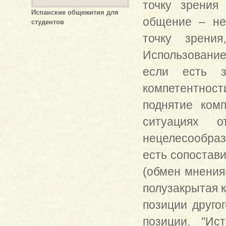
точку зрения
Испанские общежития для
общение – не
студентов
точку зрени
Использование
если есть з
компетентнос
поднятие комп
ситуациях о
нецелесообра
есть сопостав
(обмен мнения
полузакрытая к
позиции друго
позиции. "Ис