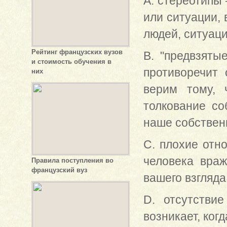
A. стереотипы
или ситуации, 
людей, ситуаци
Рейтинг французских вузов
B. "предвзяты
и стоимость обучения в
противоречит 
них
верим тому, 
толкование со
наше собствен
C. плохие отн
человека враж
Правила поступления во
французский вуз
вашего взгляда
D. отсутстви
возникает, ког