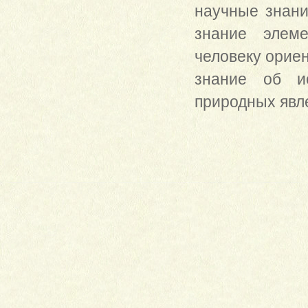
научные знани
знание элем
человеку ориен
знание об ис
природных явле