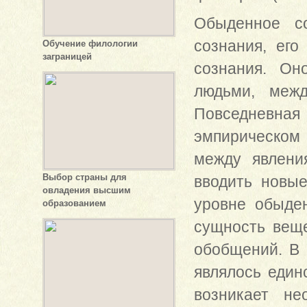
Обыденное со
сознания, его
Обучение филологии
заграницей
сознания. Он
людьми, меж
Повседневная
эмпирическом
между явлени
Выбор страны для
вводить новые
овладения высшим
уровне обыден
образованием
сущность веще
обобщений. В
являлось един
возникает не