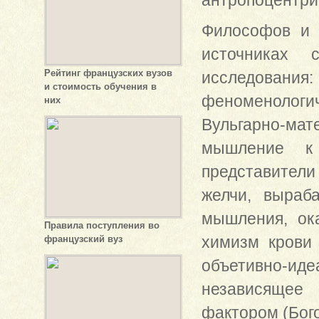
антропоцентри
Философов и 
источниках 
Рейтинг французских вузов
исследования
и стоимость обучения в
феноменологи
них
Вульгарно-ма
мышление к 
представители
желчи, выраб
мышления, ок
Правила поступления во
химизм крови 
французский вуз
объетивно-ид
независящее
фактором (Бого