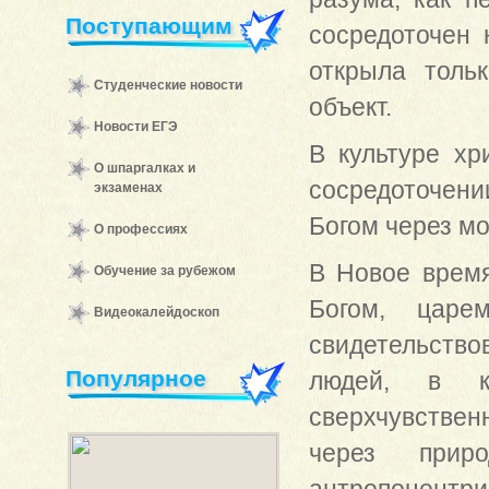
Поступающим
сосредоточен
открыла толь
Студенческие новости
объект.
Новости ЕГЭ
В культуре хр
О шпаргалках и
сосредоточен
экзаменах
Богом через м
О профессиях
В Новое время
Обучение за рубежом
Богом, царе
Видеокалейдоскоп
свидетельств
Популярное
людей, в к
сверхчувственн
через прир