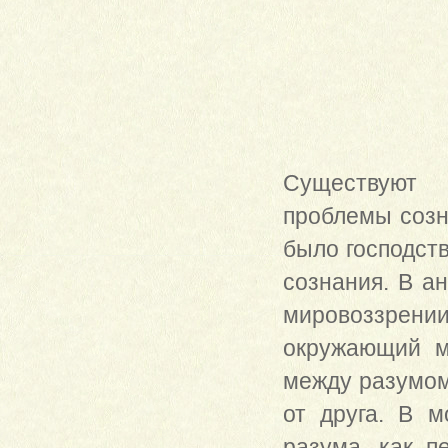
Существуют 
проблемы созн
было господст
сознания. В а
мировоззрении
окружающий м
между разумом
от друга. В м
разума, как п