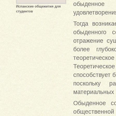
обыденное 
Испанские общежития для
удовлетворени
студентов
Тогда возника
обыденного с
отражение су
более глубо
теоретическо
Теоретическое
способствует 
поскольку р
материальных 
Обыденное со
общественной 