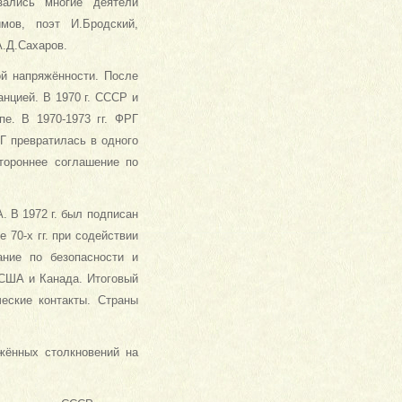
азались многие деятели
мов, поэт И.Бродский,
.Д.Сахаров.
ой напряжённости. После
анцией. В 1970 г. СССР и
е. В 1970-1973 гг. ФРГ
Г превратилась в одного
тороннее соглашение по
.
. В 1972 г. был подписан
 70-х гг. при содействии
ание по безопасности и
 США и Канада. Итоговый
еские контакты. Страны
ужённых столкновений на