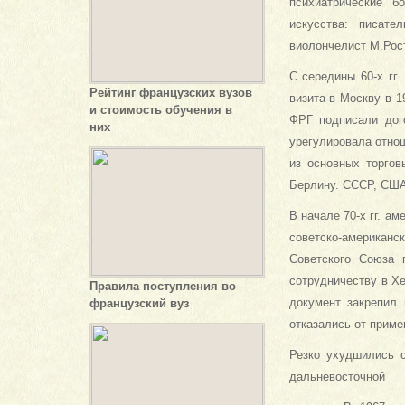
психиатрические б
искусства: писате
виолончелист М.Рос
С середины 60-х гг
Рейтинг французских вузов
визита в Москву в 1
и стоимость обучения в
ФРГ подписали дого
них
урегулировала отнош
из основных торгов
Берлину. СССР, США
В начале 70-х гг. а
советско-американск
Советского Союза 
сотрудничеству в Хе
Правила поступления во
документ закрепил 
французский вуз
отказались от приме
Резко ухудшились с
дальневосточной