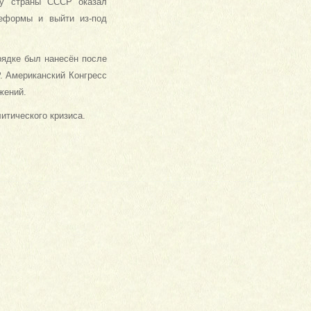
ву страны СССР оказал
реформы и выйти из-под
рядке был нанесён после
. Американский Конгресс
жений.
итического кризиса.