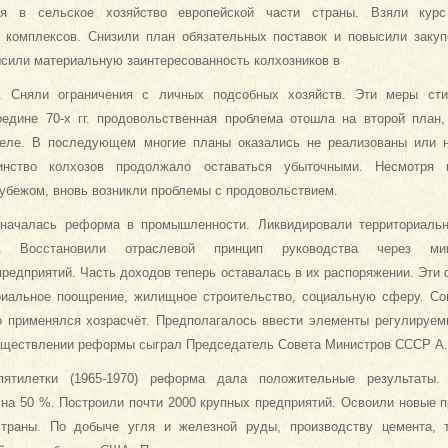
ия в сельское хозяйство европейской части страны. Взяли кур
 комплексов. Снизили план обязательных поставок и повысили закуп
ысили материальную заинтересованность колхозников в
а. Сняли ограничения с личных подсобных хозяйств. Эти меры ст
редине 70-х гг. продовольственная проблема отошла на второй план
селе. В последующем многие планы оказались не реализованы или 
инство колхозов продолжало оставаться убыточными. Несмотря 
рубежом, вновь возникли проблемы с продовольствием.
. началась реформа в промышленности. Ликвидировали территориаль
ы. Восстановили отраслевой принцип руководства через мин
редприятий. Часть доходов теперь оставалась в их распоряжении. Эти 
риальное поощрение, жилищное строительство, социальную сферу. Со
о применялся хозрасчёт. Предполагалось ввести элементы регулируе
уществлении реформы сыграл Председатель Совета Министров СССР А.
ятилетки (1965-1970) реформа дала положительные результаты
 на 50 %. Построили почти 2000 крупных предприятий. Освоили новые
страны. По добыче угля и железной руды, производству цемента, т