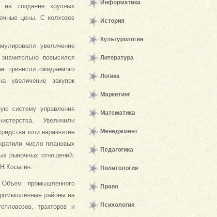
Информатика
с на создание крупных
очные цены. С колхозов
История
Культурология
имулировали увеличение
, значительно повысился
Литература
не принесли ожидаемого
Логика
на увеличение закупок
Маркетинг
ную систему управления
Математика
истерства. Увеличили
Менеджмент
средства шли наразвитие
кратили число плановых
Педагогика
мых рыночных отношений.
Н.Косыгин.
Политология
. Объем промышленного
Право
 промышленные районы на
Психология
епловозов, тракторов и