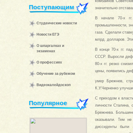
комбайнов Советски
Поступающим
значительно отстава
В начале 70-х гг
Студенческие новости
промышленности, эн
газа. Сделали ставк
Новости ЕГЭ
млрд. долларов. Эти
О шпаргалках и
В конце 70-х гг. п
экзаменах
СССР. Выросли дефи
О профессиях
80-х гг. резко сни
цены, появились дефи
Обучение за рубежом
умер Брежнев, стр
Видеокалейдоскоп
К.У.Черненко улучши
С приходом к власт
Популярное
личности Сталина, 
Брежнева. Большинс
оказывали. Тем не
диссиденты были 