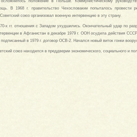
. осложнилось положение в Польше. Коммунистическому руководст
ощь. В 1968 г. правительство Чехословакии попыталось провести 
 Советский союз организовал военную интервенцию в эту страну.
 70-х гг. отношения с Западом ухудшились. Окончательный удар по раз
нтервенции в Афганистан в декабре 1979 г. ООН осудила действия СССР
 подписанный в 1979 г. договор ОСВ-2. Начался новый виток гонки воору
оветский союз находился в преддверии экономического, социального и пол