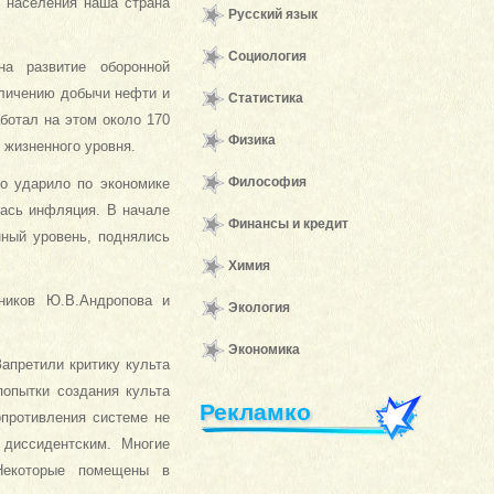
 населения наша страна
Русский язык
Социология
а развитие оборонной
еличению добычи нефти и
Статистика
аботал на этом около 170
Физика
 жизненного уровня.
Философия
но ударило по экономике
ась инфляция. В начале
Финансы и кредит
нный уровень, поднялись
Химия
ников Ю.В.Андропова и
Экология
Экономика
апретили критику культа
попытки создания культа
Рекламко
опротивления системе не
 диссидентским. Многие
 Некоторые помещены в