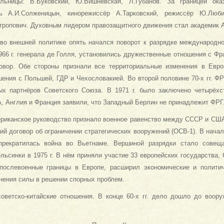
ольницы: В.Буковский, Ю.Вишневская, Л.Губанов. За границей ок
ль А.И.Солженицын, кинорежиссёр А.Тарковский, режиссёр Ю.Люби
тропович. Духовным лидером правозащитного движения стал академик А
. во внешней политике опять начался поворот к разрядке международн
966 г. генерала де Голля, установились дружественные отношения с Фр
вор. Обе стороны признали все территориальные изменения в Европ
ения с Польшей, ГДР и Чехословакией. Во второй половине 70-х гг. ФР
ых партнёров Советского Союза. В 1971 г. было заключено четырёхс
, Англия и Франция заявили, что Западный Берлин не принадлежит ФРГ
мериканское руководство признало военное равенство между СССР и США
ий договор об ограничении стратегических вооружений (ОСВ-1). В начале
прекратилась война во Вьетнаме. Вершиной разрядки стало совещ
льсинки в 1975 г. В нём приняли участие 33 европейских государства,
послевоенные границы в Европе, расширил экономические и политич
нения силы в решении спорных проблем.
оветско-китайские отношения. В конце 60-х гг. дело дошло до воор