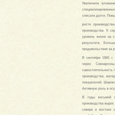
Увеличили вложен
специализированных
списали долги. Пов
росте производств
производства. К се
уровень жизни на 
результата. Больш
продовольствия за 
В сентябре 1965 г
через Совнархоз
самостоятельность п
производства, мате
показателей. Широк
Активную роль в ос
В годы восьмой п
производства вырос
севере и востоке 