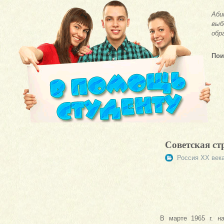
Аби
выб
обр
Пои
Советская стр
Россия ХХ век
В марте 1965 г. н