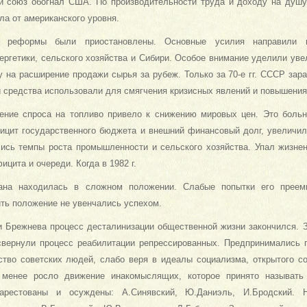
й союз обогнал США. По производительности труда и доходу на душу
ла от американского уровня.
. реформы были приостановлены. Основные усилия направили н
ергетики, сельского хозяйства и Сибири. Особое внимание уделили ув
у на расширение продажи сырья за рубеж. Только за 70-е гг. СССР зар
 средства использовали для смягчения кризисных явлений и повышения
адение спроса на топливо привело к снижению мировых цен. Это боль
цит государственного бюджета и внешний финансовый долг, увеличил
зились темпы роста промышленности и сельского хозяйства. Упал жизне
цита и очереди. Когда в 1982 г.
ана находилась в сложном положении. Слабые попытки его преем
ть положение не увенчались успехом.
и Брежнева процесс десталинизации общественной жизни закончился. З
свернули процесс реабилитации репрессированных. Предпринимались 
тво советских людей, слабо веря в идеалы социализма, открытого с
 менее росло движение инакомыслящих, которое принято называть
арестованы и осуждены: А.Синявский, Ю.Даниэль, И.Бродский.