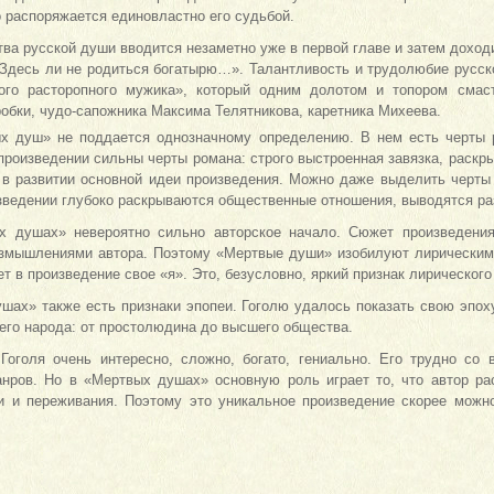
о распоряжается единовластно его судьбой.
тва русской души вводится незаметно уже в первой главе и затем дохо
«Здесь ли не родиться богатырю…». Талантливость и трудолюбие русск
ого расторопного мужика», который одним долотом и топором смаст
обки, чудо-сапожника Максима Телятникова, каретника Михеева.
 душ» не поддается однозначному определению. В нем есть черты р
произведении сильны черты романа: строго выстроенная завязка, раскр
 в развитии основной идеи произведения. Можно даже выделить черты
изведении глубоко раскрываются общественные отношения, выводятся р
х душах» невероятно сильно авторское начало. Сюжет произведения
змышлениями автора. Поэтому «Мертвые души» изобилуют лирическими
т в произведение свое «я». Это, безусловно, яркий признак лирического
шах» также есть признаки эпопеи. Гоголю удалось показать свою эпоху
его народа: от простолюдина до высшего общества.
Гоголя очень интересно, сложно, богато, гениально. Его трудно со 
анров. Но в «Мертвых душах» основную роль играет то, что автор р
 и переживания. Поэтому это уникальное произведение скорее можно