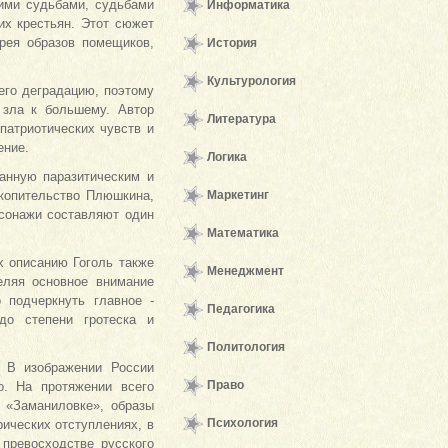
ими судьбами, судьбами
Информатика
их крестьян. Этот сюжет
ерея образов помещиков,
История
Культурология
его деградацию, поэтому
 зла к большему. Автор
Литература
патриотических чувств и
ение.
Логика
анную паразитическим и
копительство Плюшкина,
Маркетинг
рсонажи составляют один
Математика
х описанию Гоголь также
Менеджмент
еляя основное внимание
 подчеркнуть главное -
Педагогика
 до степени гротеска и
Политология
. В изображении России
Право
о. На протяжении всего
 «Заманиловке», образы
Психология
ических отступлениях, в
превосходстве русского