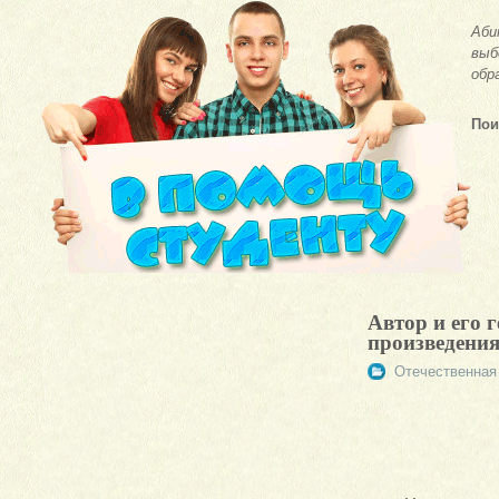
Аби
выб
обр
Пои
Автор и его 
произведени
Отечественная