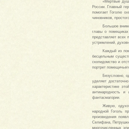
«Мертвые души
России. Главный ге
помогает Гоголю ох
чиновников, простог
Большое внима
главы о помещиках
представляет всех 
устремлений, духов
Каждый из пом
бесцельным существ
скопидомство и отс
портрет помещичьего
Безусловно, о
уделяет достаточно
характеристике это
антинародность и 
фантасмагории.
Живую, одухо
народной Гоголь пр
произведения появл
Селифана, Петрушки,
многочисленных эпи