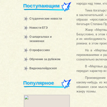
народа над теми, кт
Поступающим
Тема богатырс
в заключительной: 
Студенческие новости
образах «ярославск
богатыря Степана Пр
Новости ЕГЭ
Жанр «Мертвых
Безусловно, в этом 
О шпаргалках и
и их необходимость
экзаменах
романа: в этом про
О профессиях
Но в «Мертвы
переживаниями и ра
Обучение за рубежом
сознательно включае
В «Мертвых ду
Видеокалейдоскоп
передал характер вс
Произведение 
Популярное
какому-нибудь из ж
обнажил свои мысли
жанру поэмы.