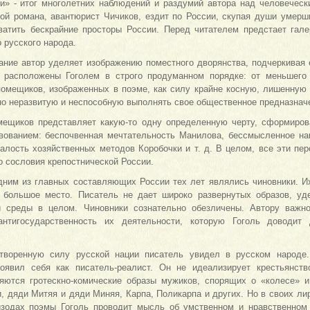
» - итог многолетних наблюдений и раздумий автора над человеческ
рой романа, авантюрист Чичиков, ездит по России, скупая души умерш
ватить бескрайние просторы России. Перед читателем предстает гал
о русского народа.
ние автор уделяет изображению поместного дворянства, подчеркивая 
 расположены Гоголем в строго продуманном порядке: от меньшего
помещиков, изображенных в поэме, как силу крайне косную, лишенную 
но неразвитую и неспособную выполнять свое общественное предназнач
ещиков представляет какую-то одну определенную черту, сформиров
ованием: беспочвенная мечтательность Манилова, бессмысленное на
талость хозяйственных методов Коробочки и т. д. В целом, все эти пе
 сословия крепостнической России.
дним из главных составляющих России тех лет являлись чиновники. И
 большое место. Писатель не дает широко развернутых образов, уд
й среды в целом. Чиновники сознательно обезличены. Автору важно
антигосударственность их деятельности, которую Гоголь доводит
творенную силу русской нации писатель увидел в русском народе
оявил себя как писатель-реалист. Он не идеализирует крестьянств
яются гротескно-комические образы мужиков, спорящих о «колесе» и
 дяди Митяя и дяди Миняя, Карпа, Поликарпа и других. Но в своих лир
зодах поэмы Гоголь проводит мысль об умственном и нравственном 