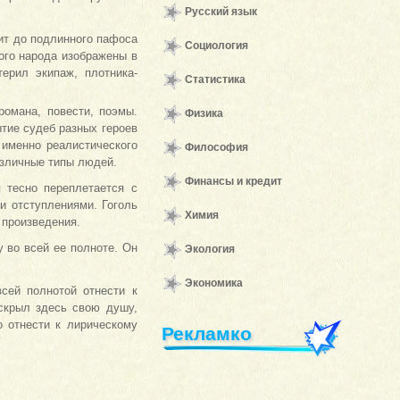
Русский язык
дит до подлинного пафоса
Социология
ого народа изображены в
ерил экипаж, плотника-
Статистика
омана, повести, поэмы.
Физика
ытие судеб разных героев
 именно реалистического
Философия
азличные типы людей.
Финансы и кредит
 тесно переплетается с
 отступлениями. Гоголь
Химия
 произведения.
 во всей ее полноте. Он
Экология
Экономика
всей полнотой отнести к
аскрыл здесь свою душу,
 отнести к лирическому
Рекламко