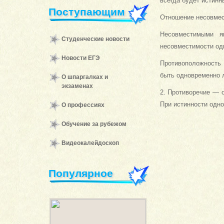
всегда будет истинн
Поступающим
Отношение несовмес
Несовместимыми я
Студенческие новости
несовместимости од
Новости ЕГЭ
Противоположность 
быть одно­временно
О шпаргалках и
экзаменах
2. Противоречие — 
При истинности одно
О профессиях
Обучение за рубежом
Видеокалейдоскоп
Популярное