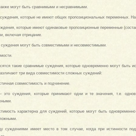
акже могут быть сравнимыми и несравни­мыми.
уждения, которые не имеют общих пропо­зициональных переменных. Напр
ждения, которые имеют одинаковые пропозиционные переменные (сост
ми, включая отрицание.
суждения могут быть совместимыми и не­совместимыми.
мости.
сятся такие сравнимые суждения, кото­рые одновременно могут быть ис
различают три вида совместимости сложных суждений:
стичная совместимость и подчинение.
— это суждения, которые принимают одни и те значения, т.е. одно
жными.
стимость характерна для суждений, кото­рые могут быть одновременно
 ложными.
ду суждениями имеет место в том случае, когда при истинности по