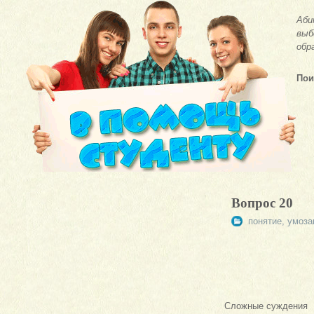
Аби
выб
обр
Пои
Вопрос 20
понятие, умоз
Сложные суждения