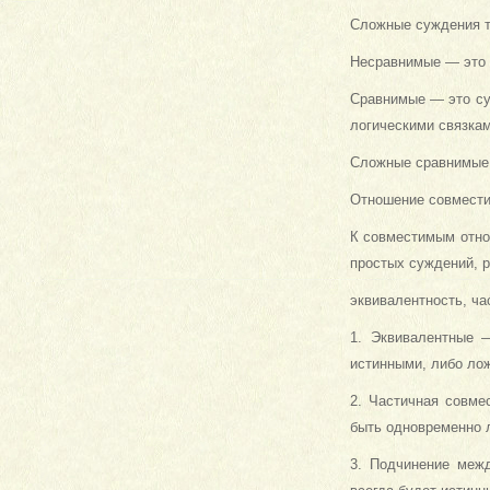
Сложные суждения т
Несравнимые — это с
Сравнимые — это су
логически­ми связка
Сложные сравнимые 
Отношение совмести
К совместимым отно
простых суждений, 
эквивалентность, ча
1. Эквивалентные 
истинными, либо ло
2. Частичная совме
быть одно­временно
3. Подчинение меж