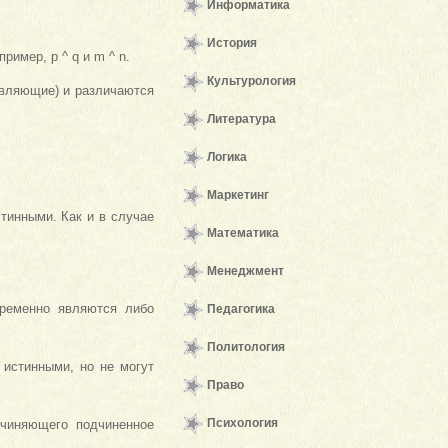
Информатика
История
имер, р ^ q и m ^ n.
Культурология
авляющие) и различаются
Литература
Логика
Маркетинг
тинными. Как и в случае
Математика
Менеджмент
временно являются либо
Педагогика
Политология
 истинными, но не могут
Право
Психология
дчиняющего подчиненное