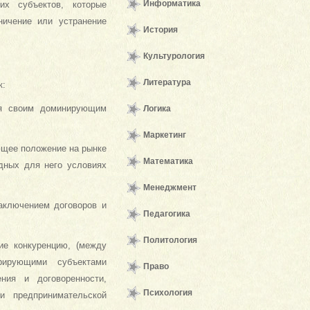
Информатика
их субъектов, которые
ничение или устранение
История
Культурология
Литература
к:
ия своим доминирующим
Логика
Маркетинг
ющее положение на рынке
Математика
одных для него условиях
Менеджмент
заключением договоров и
Педагогика
Политология
ие конкуренцию, (между
рирующими субъектами
Право
ния и договоренности,
Психология
и предпринимательской