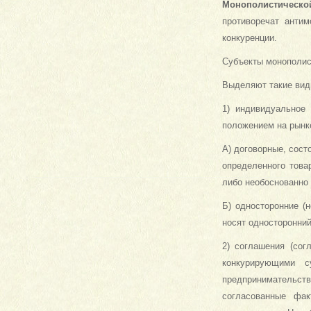
Монополистическо
противоречат анти
конкуренции.
Субъекты монополис
Выделяют такие вид
1) индивидуальное
положением на рынке
А) договорные, сос
определенного това
либо необоснованно 
Б) односторонние (
носят односторонний
2) соглашения (сог
конкурирующими с
предпринимательст
согласованные фак