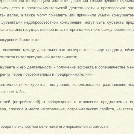
бросовестной конкуренцией являются действия хозяйствующих субъек
еимуществ в предпринимательской деятельности и противоречат зак
 так далее, а также могут причинить или причинили убытки конкурента
 Субъектами недобросовестной конкуренции могут быть субъекты пре
наны органы государственной власти, органы местного самоуправления 
онкуренцией являются:
 - смешение между деятельностью конкурентов в виде продажи, обме
ультатов интеллектуальной деятельности;
нкурента и его деятельности - получение эффекта в соперничестве меж
урента перед потребителями и предпринимателями;
деятельности конкурента - получение, использование, разглашение к
законом тайны;
ателей (потребителей) в заблуждение в отношении предлагаемых им
ера, способа и места изготовления, потребительских свойств, качества
 товара по экспортной цене ниже его нормальной стоимости.