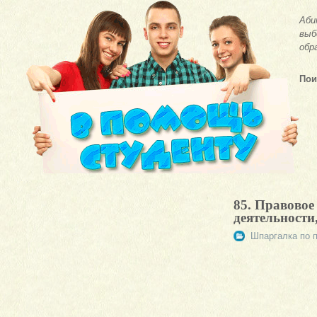
Аби
выб
обр
Пои
85. Правовое
деятельности
Шпаргалка по 