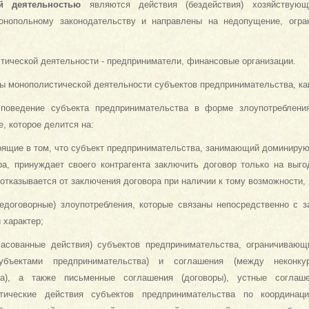
й деятельностью
являются действия (бездействия) хозяйствующ
монопольному законодательству и направлены на недопущение, огра
тической деятельности - предприниматели, финансовые организации.
ы монополистической деятельности субъектов предпринимательства, ка
 поведение субъекта предпринимательства в форме злоупотреблен
, которое делится на:
тоящие в том, что субъект предпринимательства, занимающий доминиру
ра, принуждает своего контрагента заключить договор только на выг
отказывается от заключения договора при наличии к тому возможности,
недоговорные) злоупотребления, которые связаны непосредственно с 
 характер;
ласованные действия) субъектов предпринимательства, ограничивающ
убъектами предпринимательства) и соглашения (между неконку
ва), а также письменные соглашения (договоры), устные соглаше
тические действия субъектов предпринимательства по координаци