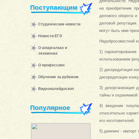
деятельности. Недо
Поступающим
на приобретение пр
делового оборота и
деловой репутации.
Студенческие новости
могут быть ими приз
Новости ЕГЭ
Недобросовестной к
О шпаргалках и
1) паразитирование
экзаменах
использованием рез
О профессиях
2) дискредитация ко
Обучение за рубежом
дискредитации конк
3) дезорганизация 
Видеокалейдоскоп
тайны и охраняемой 
4) введение покуп
Популярное
относительно характ
его изготовителей;
5) демпинг - импорт