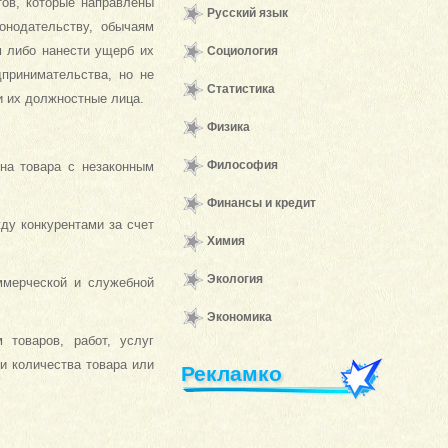
тов, которые направлены
Русский язык
онодательству, обычаям
м либо нанести ущерб их
Социология
дпринимательства, но не
Статистика
и их должностные лица.
Физика
Философия
на товара с незаконным
Финансы и кредит
ду конкурентами за счет
Химия
Экология
оммерческой и служебной
Экономика
 товаров, работ, услуг
 и количества товара или
Рекламко