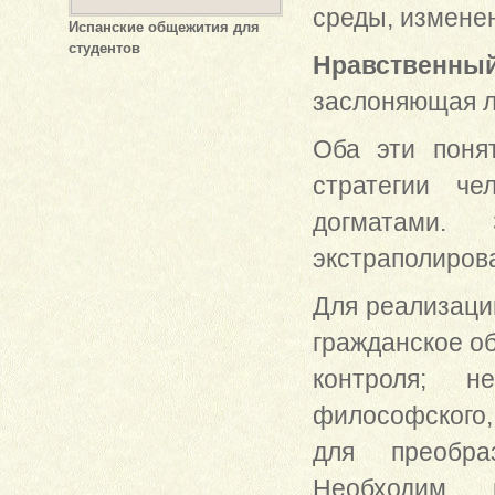
среды, изменен
Испанские общежития для
студентов
Нравственны
заслоняющая л
Оба эти поня
стратегии че
догматами.
экстраполиров
Для реализаци
гражданское об
контроля; н
философского,
для преобра
Необходим 