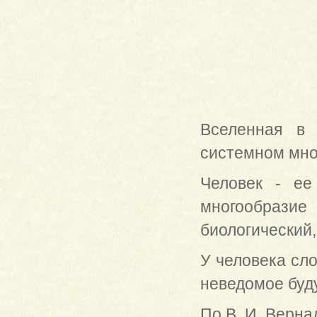
Вселенная в
системном мно
Человек - ее
многообразие 
биологический
У человека сл
неведомое буд
По В. И. Верна