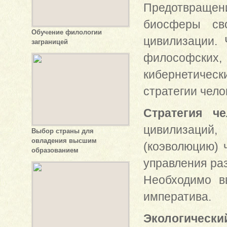
Предотвраще
биосферы св
Обучение филологии
цивилизации. 
заграницей
философских
кибернетически
стратегии чело
Стратегия че
цивилизаци
Выбор страны для
овладения высшим
(коэволюцию) 
образованием
управления ра
Необходимо вв
императива.
Экологическ