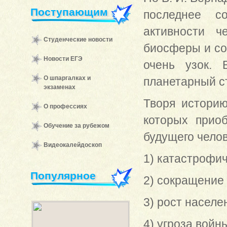
Поступающим
последнее с
активности ч
Студенческие новости
биосферы и со
Новости ЕГЭ
очень узок. 
О шпаргалках и
планетарный с
экзаменах
Творя историю
О профессиях
которых прио
Обучение за рубежом
будущего челов
Видеокалейдоскоп
1) катастрофи
Популярное
2) сокращение 
3) рост населе
4) угроза войн