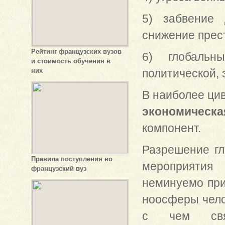
5) забвение 
снижение прес
Рейтинг французских вузов
6) глобальн
и стоимость обучения в
них
политической, 
В наиболее ци
экономическа
компонент.
Разрешение г
Правила поступления во
мероприятия
французский вуз
неминуемо при
ноосферы чело
с чем связ