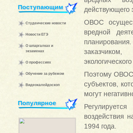
Поступающим
действующего э
ОВОС осущест
Студенческие новости
вредной деят
Новости ЕГЭ
планирования
О шпаргалках и
заказчиком
экзаменах
экологического
О профессиях
Поэтому ОВОС 
Обучение за рубежом
субъектов, ко
Видеокалейдоскоп
могут негативн
Популярное
Регулирует
воздействия 
1994 года.