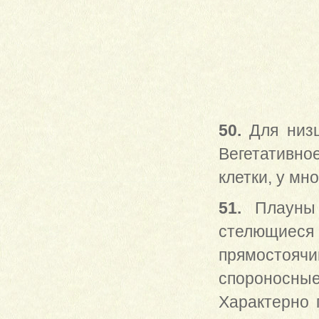
50.
Для низ
Вегетативно
клетки, у мн
51.
Плауны
стелющиеся 
прямостоячи
спороносные
Характерно 