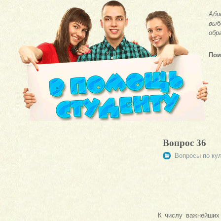
Аби
выб
обр
Пои
Вопрос 36
Вопросы по ку
К числу важнейших 