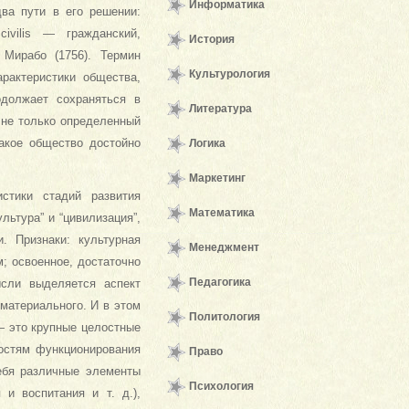
Информатика
ва пути в его решении:
ivilis — гражданский,
История
 Мирабо (1756). Термин
Культурология
рактеристики общества,
одолжает сохраняться в
Литература
 не только определенный
какое общество достойно
Логика
Маркетинг
стики стадий развития
Математика
льтура” и “цивилизация”,
. Признаки: культурная
Менеджмент
; освоенное, достаточно
Педагогика
ысли выделяется аспект
материального. И в этом
Политология
— это крупные целостные
ностям функционирования
Право
себя различные элементы
Психология
 и воспитания и т. д.),