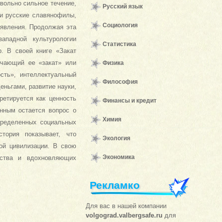
вольно сильное течение,
Русский язык
и русские славянофилы,
Социология
 явления. Продолжая эта
ападной культурологии
Статистика
. В своей книге «Закат
ачающий ее «закат» или
Физика
сть», интеллектуальный
Философия
еньгами, развитие науки,
ретируется как ценность
Финансы и кредит
енным остается вопрос о
Химия
пределенных социальных
тория показывает, что
Экология
ой цивилизации. В свою
Экономика
ества и вдохновляющих
Рекламко
Для вас в нашей компании
volgograd.valbergsafe.ru
для