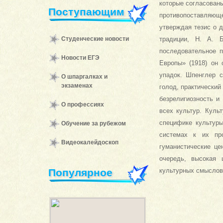
которые согласованы
Поступающим
противопоставляюще
утверждая тезис о 
Студенческие новости
традиции, Н. А. 
последовательное п
Новости ЕГЭ
Европы» (1918) он 
упадок. Шпенглер 
О шпаргалках и
экзаменах
голод, практический
безрелигиозность и
О профессиях
всех культур. Куль
специфике культуры
Обучение за рубежом
системах к их про
Видеокалейдоскоп
гуманистические це
очередь, высокая 
Популярное
культурных смыслов