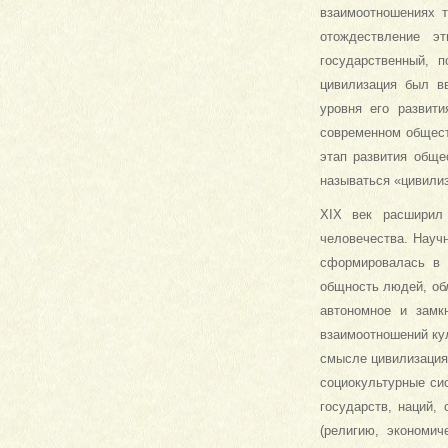
взаимоотношениях т
отождествление эт
государственный, 
цивилизация был вв
уровня его развити
современном общест
этап развития обще
называться «цивили
XIX век расширил 
человечества. Научн
сформировалась в 
общность людей, об
автономное и замк
взаимоотношений ку
смысле цивилизация
социокультурные си
государств, наций,
(религию, экономич