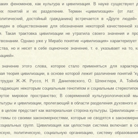
аких феноменов, как культура и цивилизация. В науке существуют д
их понятий и их разделение. Термин «цивилизация» (от лат. c
политический, достойный гражданина) встречается в «Друге людей»
еден в обществознание для обозначения некоторой качественной ха
я. Такая трактовка цивилизации не утратила своего значения и пр
вознании. Однако уже у Мирабо понятие «цивилизация» характеризует
ства, но и несет в себе оценочное значение, т. е. указывает на то, 
зацией».
значение этого слова, которое стало применяться для характери
ая теория цивилизации, в основе которой лежит различение понятий “ку
трудах Ж.-Ж. Руссо, Н. Я. Данилевского, О. Шпенглера, А. Тойнби
ладающих некоторым социальным генотипом и социальным стереотипом
нутое мировое пространство; В современной культурологической м
льтуры и цивилизации, пролегающий в области разделения духовного и 
 в целом предстает как материальная сторона культуры. Цивилизации 
стемы со своими закономерностями, которые не сводятся к закономер
 социальных групп. Цивилизация как целостная система включает в 
ескую, политическую, социальную организацию, систему образования