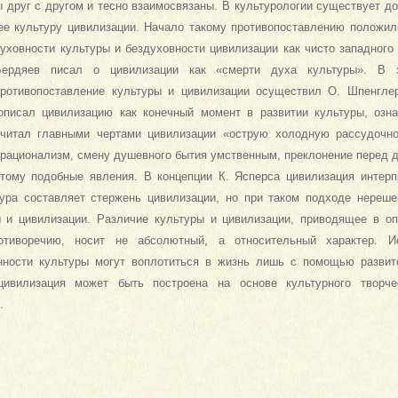
 друг с другом и тесно взаимосвязаны. В культурологии существует до
е культуру цивилизации. Начало такому противопоставлению положил
духовности культуры и бездуховности цивилизации как чисто западного
Бердяев писал о цивилизации как «смерти духа культуры». В з
ротивопоставление культуры и цивилизации осуществил О. Шпенглер
описал цивилизацию как конечный момент в развитии культуры, озн
считал главными чертами цивилизации «острую холодную рассудочно
 рационализм, смену душевного бытия умственным, преклонение перед д
 тому подобные явления. В концепции К. Ясперса цивилизация интерп
тура составляет стержень цивилизации, но при таком подходе нереш
 и цивилизации. Различие культуры и цивилизации, приводящее в о
тиворечию, носит не абсолютный, а относительный характер. Ис
нности культуры могут воплотиться в жизнь лишь с помощью развит
цивилизация может быть построена на основе культурного творч
.