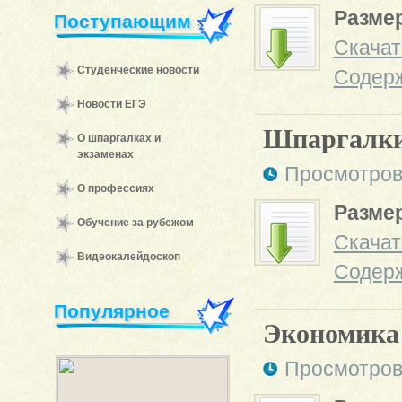
Размер
Поступающим
Скачат
Студенческие новости
Содер
Новости ЕГЭ
Шпаргалки
О шпаргалках и
экзаменах
Просмотров
О профессиях
Размер
Обучение за рубежом
Скачат
Видеокалейдоскоп
Содер
Популярное
Экономика
Просмотров