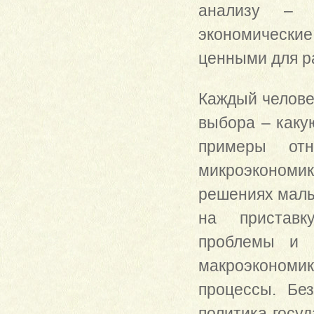
анализу – з
экономические
ценными для р
Каждый челове
выбора – какую
примеры отн
микроэкономи
решениях малы
на приставк
проблемы и м
макроэкономи
процессы. Бе
политика госу