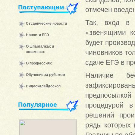
Поступающим
отмечен введе
Так, вход в 
Студенческие новости
«звенящими к
Новости ЕГЭ
будет производ
О шпаргалках и
чиновников то
экзаменах
сдаче ЕГЭ в пр
О профессиях
Наличие бе
Обучение за рубежом
зафиксирова
Видеокалейдоскоп
предпосылко
Популярное
процедурой в
решений прои
ряды которых 