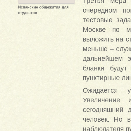
Третья мера
Испанские общежития для
очередном по
студентов
тестовые зад
Москве по ма
выложить на с
меньше – служ
дальнейшем э
бланки будут
пунктирные ли
Ожидается у
Увеличение 
сегодняшний 
человек. Но 
наблюдателя пу