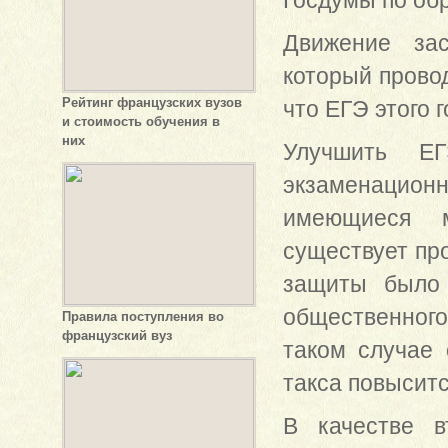
Госдумы по об
Движение зас
который провод
Рейтинг французских вузов
что ЕГЭ этого 
и стоимость обучения в
них
Улучшить Е
экзаменационн
имеющиеся м
существует про
защиты было 
общественног
Правила поступления во
французский вуз
таком случае 
такса повыситс
В качестве в