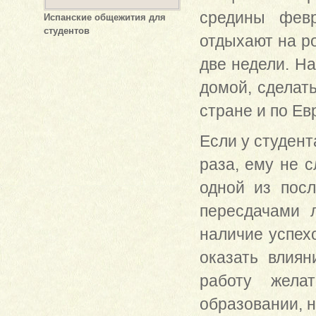
средины февр
Испанские общежития для
студентов
отдыхают на р
две недели. Н
домой, сделат
стране и по Ев
Если у студент
раза, ему не с
одной из пос
пересдачами л
наличие успех
оказать влия
работу жела
образовании, н