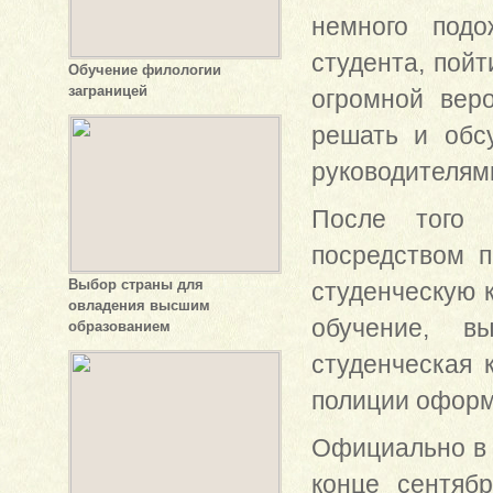
немного подо
студента, пойт
Обучение филологии
заграницей
огромной веро
решать и обс
руководителям
После того 
посредством п
Выбор страны для
студенческую 
овладения высшим
обучение, в
образованием
студенческая 
полиции оформи
Официально в 
конце сентяб