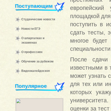
Поступающим
европейский 
площадкой для
Студенческие новости
поступить в и
Новости ЕГЭ
сдать тесты, 
О шпаргалках и
многое будет 
экзаменах
специальности
О профессиях
После сдачи 
Обучение за рубежом
известными в 
Видеокалейдоскоп
может узнать 
для тех или и
Популярное
которых укаж
университета
оценки за тест