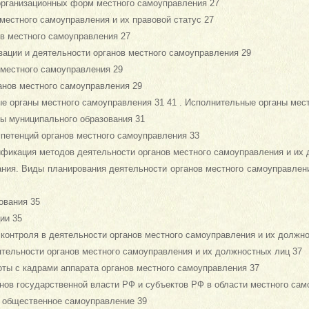
 организационных форм местного самоуправления 27
 местного самоуправления и их правовой статус 27
ов местного самоуправления 27
зации и деятельности органов местного самоуправления 29
 местного самоуправления 29
анов местного самоуправления 29
е органы местного самоуправления 31 41 . Исполнительные органы мес
вы муниципального образования 31
петенций органов местного самоуправления 33
ификация методов деятельности органов местного самоуправления и их
ания. Виды планирования деятельности органов местного самоуправлен
ования 35
ии 35
контроля в деятельности органов местного самоуправления и их должн
тельности органов местного самоуправления и их должностных лиц 37
оты с кадрами аппарата органов местного самоуправления 37
нов государственной власти РФ и субъектов РФ в области местного сам
е общественное самоуправление 39