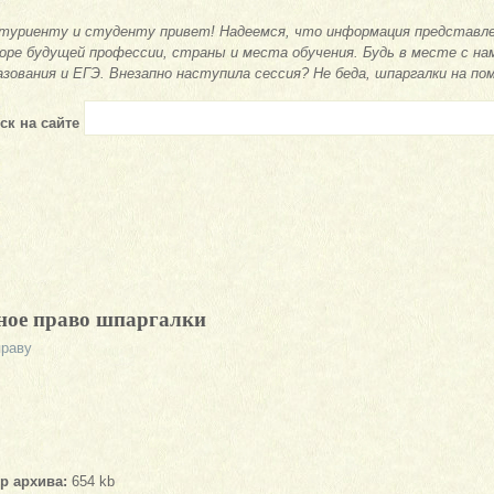
туриенту и студенту привет! Надеемся, что информация представле
оре будущей профессии, страны и места обучения. Будь в месте с на
азования и ЕГЭ. Внезапно наступила сессия? Не беда, шпаргалки на по
ск на сайте
ое право шпаргалки
праву
р архива:
654 kb