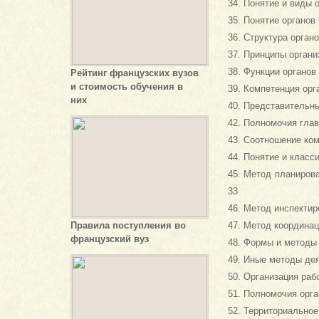
34. Понятие и виды
35. Понятие органов
36. Структура орган
37. Принципы органи
38. Функции органов
Рейтинг французских вузов
и стоимость обучения в
39. Компетенция орг
них
40. Представительны
42. Полномочия гла
43. Соотношение ком
44. Понятие и класс
45. Метод планиров
33
46. Метод инспектир
Правила поступления во
47. Метод координац
французский вуз
48. Формы и методы 
49. Иные методы дея
50. Организация раб
51. Полномочия орга
52. Территориально