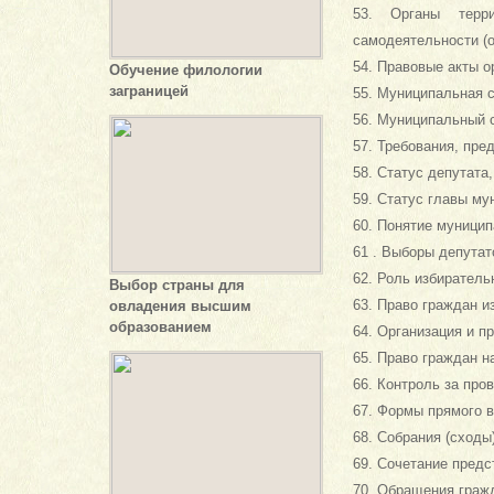
53. Органы терри
самодеятельности (
54. Правовые акты о
Обучение филологии
заграницей
55. Муниципальная 
56. Муниципальный 
57. Требования, пр
58. Статус депутата
59. Статус главы му
60. Понятие муницип
61 . Выборы депутат
62. Роль избирател
Выбор страны для
63. Право граждан и
овладения высшим
образованием
64. Организация и п
65. Право граждан н
66. Контроль за пр
67. Формы прямого 
68. Собрания (сходы
69. Сочетание предс
70. Обращения граж