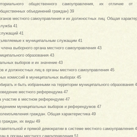
ториального общественного самоуправления, их отличие от 
общественных объединений граждан) 39
рганов местного самоуправления и их должностных лиц. Общая характер
служба 41
служащий 41
едъявляемые к муниципальным служащим 41
, члена выборного органа местного самоуправления 43
ниципального образования 43
альных выборов и их значение 43
ов и должностных лиц в органы местного самоуправления 45
ьных комиссий в муниципальных выборах 45
збирать и быть избранными на территории муниципального образования 
роведение местного референдума 47
а участие в местном референдуме 47
оведением муниципальных выборов и референдумов 47
волеизъявления граждан. Общая характеристика 49
) граждан, их виды 49
тавительной и прямой демократии в системе местного самоуправления 4
дан в органы местного самоуправления 51