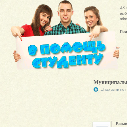
Аби
выб
обр
Пои
Муниципальн
Шпаргалки по 
Разме