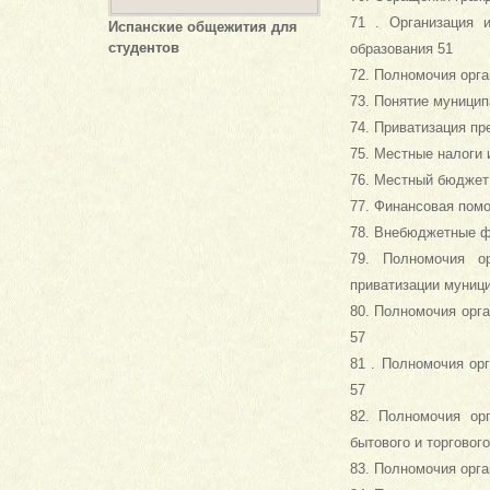
71 . Организация 
Испанские общежития для
студентов
образования 51
72. Полномочия орга
73. Понятие муницип
74. Приватизация пр
75. Местные налоги 
76. Местный бюджет
77. Финансовая пом
78. Внебюджетные фо
79. Полномочия ор
приватизации муниц
80. Полномочия орг
57
81 . Полномочия ор
57
82. Полномочия ор
бытового и торговог
83. Полномочия орга