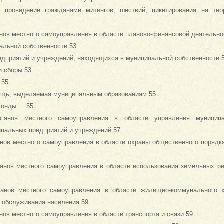
и проведение гражданами митингов, шествий, пикетирования на тер
нов местного самоуправления в области планово-финансовой деятельно
альной собственности 53
едприятий и учреждений, находящихся в муниципальной собственности 
и сборы 53
 55
ощь, выделяемая муниципальным образованиям 55
нды.....55
ганов местного самоуправления в области управления муниципа
ипальных предприятий и учреждений 57
анов местного самоуправления в области охраны общественного порядка
ганов местного самоуправления в области использования земельных р
ганов местного самоуправления в области жилищно-коммунального х
о обслуживания населения 59
нов местного самоуправления в области транспорта и связи 59