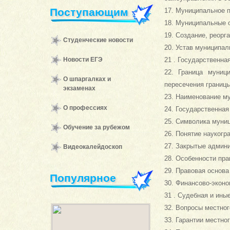
Поступающим
17. Муниципальное п
18. Муниципальные 
19. Создание, реорг
Студенческие новости
20. Устав муниципал
Новости ЕГЭ
21 . Государственна
22. Граница муниц
О шпаргалках и
пересечения границ
экзаменах
23. Наименование м
О профессиях
24. Государственная
25. Символика муниц
Обучение за рубежом
26. Понятие наукогр
27. Закрытые админи
Видеокалейдоскоп
28. Особенности пра
29. Правовая основа
Популярное
30. Финансово-эконо
31 . Судебная и ин
32. Вопросы местног
33. Гарантии местно