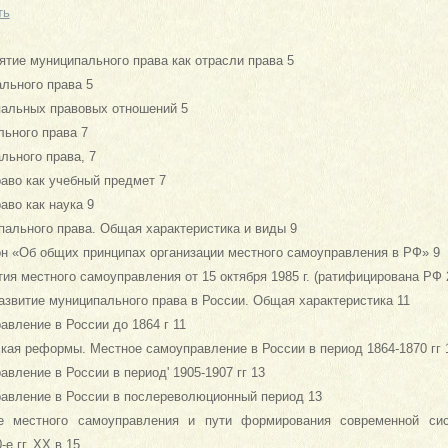
ть
ятие муниципального права как отрасли права 5
льного права 5
пальных правовых отношений 5
ьного права 7
льного права, 7
аво как учебный предмет 7
аво как наука 9
пального права. Общая характеристика и виды 9
он «Об общих принципах организации местного самоуправления в РФ» 9
тия местного самоуправления от 15 октября 1985 г. (ратифицирована РФ 2
развитие муниципального права в России. Общая характеристика 11
авление в России до 1864 г 11
ская реформы. Местное самоуправление в России в период 1864-1870 гг 
авление в России в период' 1905-1907 гг 13
равление в России в послереволюционный период 13
е местного самоуправления и пути формирования современной сис
е гг. XX в 15