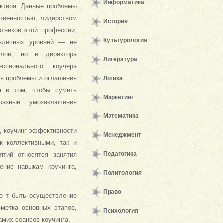
Информатика
актера. Данные проблемы
ственностью, лидерством
История
отников этой профессии,
Культурология
азличных уровней — не
елов, но и директора
Литература
ссионального коучера
ня проблемы и оглашения
Логика
а в том, чтобы суметь
Маркетинг
разные умозаключения
Математика
а, коучинг эффективности
Менеджмент
ак коллективными, так и
Педагогика
тий относятся занятия
ение навыкам коучинга,
Политология
Право
е т быть осуществление
зметка основных этапов,
Психология
мих сеансов коучинга.