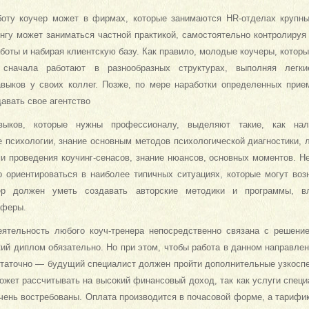
оту коучер может в фирмах, которые занимаются HR-отделах крупны
ингу может заниматься частной практикой, самостоятельно контролируя
боты и набирая клиентскую базу. Как правило, молодые коучеры, котор
 сначала работают в разнообразных структурах, выполняя легк
выков у своих коллег. Позже, по мере наработки определенных прие
авать свое агентство
выков, которые нужны профессионалу, выделяют такие, как нал
 психологии, знание основным методов психологической диагностики, л
и проведения коучинг-сенасов, знание нюансов, основных моментов. 
 ориентироваться в наиболее типичных ситуациях, которые могут во
ер должен уметь создавать авторские методики и программы, в
сферы.
еятельность любого коуч-тренера непосредственно связана с решени
ий диплом обязательно. Но при этом, чтобы работа в данном направлен
статочно — будущий специалист должен пройти дополнительные узкосп
жет рассчитывать на высокий финансовый доход, так как услуги специа
чень востребованы. Оплата производится в почасовой форме, а тарифик