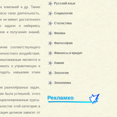
Русский язык
х компаний и др. Также
 всю свою деятельность,
Социология
ые не имеют достаточного
Статистика
ие задачи и набираясь
мов и получения знаний,
Физика
Философия
ичие соответствующего
Финансы и кредит
ичностного воздействия,
Немаловажным является и
Химия
зникать и управляющих и
ладеть навыками этики
Экология
Экономика
ем разнообразных задач,
ии была успешной, этого
Рекламко
ециализированные курсы.
листов этой категории в
ация целиком зависит от