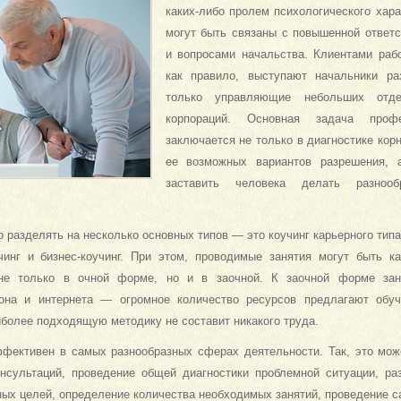
каких-либо пролем психологического хар
могут быть связаны с повышенной ответ
и вопросами начальства. Клиентами раб
как правило, выступают начальники р
только управляющие небольших отд
корпораций. Основная задача профе
заключается не только в диагностике кор
ее возможных вариантов разрешения, 
заставить человека делать разнооб
о разделять на несколько основных типов — это коучинг карьерного тип
чинг и бизнес-коучинг. При этом, проводимые занятия могут быть к
не только в очной форме, но и в заочной. К заочной форме заня
она и интернета — огромное количество ресурсов предлагают обуч
более подходящую методику не составит никакого труда.
фективен в самых разнообразных сферах деятельности. Так, это мож
нсультаций, проведение общей диагностики проблемной ситуации, ра
ых целей, определение количества необходимых занятий, проведение са