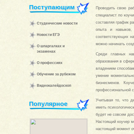
Поступающим
Проводить свою раб
специалист по коуч
составляя график ра
Студенческие новости
опыта и навыков,
Новости ЕГЭ
соответствующих на
можно начинать созд
О шпаргалках и
экзаменах
Среди главных на
образования в сфере
О профессиях
владением способам
Обучение за рубежом
умение моментально
бизнесменов. Коуч
Видеокалейдоскоп
профессиональной 
Учитывая то, что д
Популярное
иметь психологическ
будет не совсем до
Настоящий коучер мо
настоящий момент о