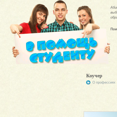
Аби
выб
обр
Пои
Коучер
О профессиях