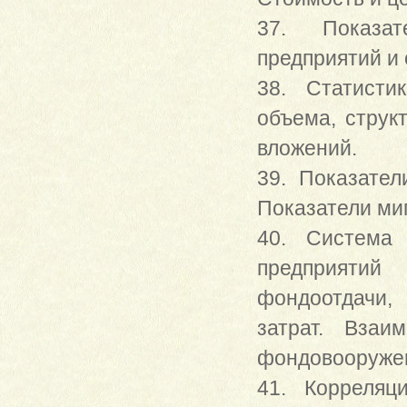
37. Показат
предприятий и 
38. Статисти
объема, струк
вложений.
39. Показател
Показатели миг
40. Система 
предприятий
фондоотдачи,
затрат. Взаи
фондовооружен
41. Корреляц