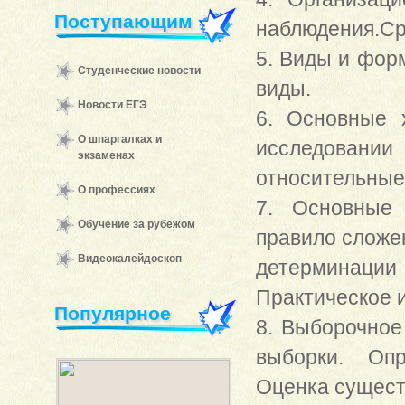
Поступающим
наблюдения.Ср
5. Виды и фор
Студенческие новости
виды.
Новости ЕГЭ
6. Основные 
О шпаргалках и
исследован
экзаменах
относительные
О профессиях
7. Основные 
Обучение за рубежом
правило сложе
Видеокалейдоскоп
детерминации
Практическое 
Популярное
8. Выборочное
выборки. Опр
Оценка сущест