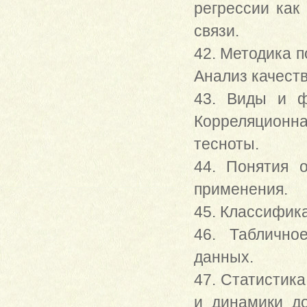
регрессии как
связи.
42. Методика 
Анализ качест
43. Виды и ф
Корреляционна
тесноты.
44. Понятия 
применения.
45. Классифик
46. Таблично
данных.
47. Статистика
и динамики д