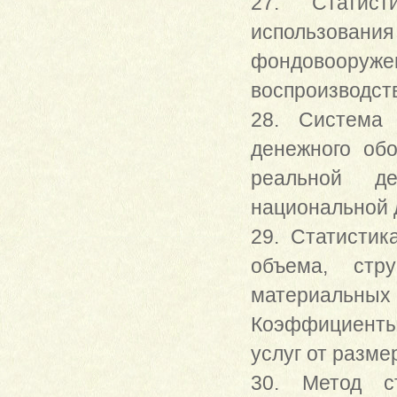
27. Статист
использов
фондовооруж
воспроизводст
28. Система 
денежного обо
реальной де
национальной 
29. Статистик
объема, стр
материальных
Коэффициенты
услуг от разме
30. Метод ст