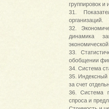
группировок и 
31. Показат
организаций.
32. Экономич
динамика за
экономической 
33. Статисти
обобщении фин
34. Система ст
35. Индексный
за счет отдель
36. Система п
спроса и предл
Стоимость и ц