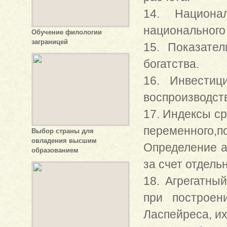
14. Национа
национального 
Обучение филологии
заграницей
15. Показате
богатства.
16. Инвестиц
воспроизводст
17. Индексы с
переменного,
Выбор страны для
овладения высшим
Определение а
образованием
за счет отдель
18. Агрегатны
при построен
Ласпейреса, и