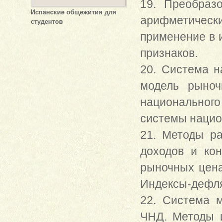
19. Преобраз
Испанские общежития для
арифметичес
студентов
применение в 
признаков.
20. Система н
модель рыноч
национальног
системы нацио
21. Методы ра
доходов и ко
рыночных цена
Индексы-дефл
22. Система 
ЧНД. Методы и