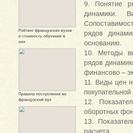
9. Понятие р
динамики. В
Сопоставимос
Рейтинг французских вузов
рядов динами
и стоимость обучения в
основанию.
них
10. Методы в
рядов динамик
финансово – э
11. Виды цен н
покупательной 
Правила поступления во
французский вуз
12. Показате
оборотных фон
13. Показате
расчета.