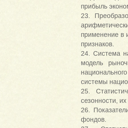
прибыль эконо
23. Преобраз
арифметичес
применение в 
признаков.
24. Система н
модель рыноч
национальног
системы нацио
25. Статисти
сезонности, их
26. Показател
фондов.