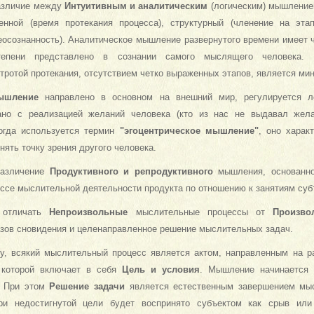
азличие между
Интуитивным и аналитическим
(логическим) мышление
енной (время протекания процесса), структурный (членение на этап
неосознанность). Аналитическое мышление развернутого времени имеет 
тепени представлено в сознании самого мыслящего человека. 
тротой протекания, отсутствием четко выраженных этапов, является ми
ышление
направлено в основном на внешний мир, регулируется ло
зано с реализацией желаний человека (кто из нас не выдавал жел
огда используется термин
"эгоцентрическое мышление"
, оно харак
ять точку зрения другого человека.
различение
Продуктивного и репродуктивного
мышления, основанно
ссе мыслительной деятельности продукта по отношению к занятиям суб
 отличать
Непроизвольные
мыслительные процессы от
Произво
зов сновидения и целенаправленное решение мыслительных задач.
у, всякий мыслительный процесс является актом, направленным на р
а которой включает в себя
Цель и условия
. Мышление начинается 
. При этом
Решение задачи
является естественным завершением мыс
ри недостигнутой цели будет воспринято субъектом как срыв или