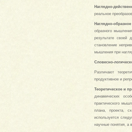
Наглядно-действе
реальное преобразов
Наглядно-образное
образного мышления
результате своей 
становление неприв
мышления при нагля
Словесно-логичес
Различают теорети
продуктивное и реп
Теоретическое и п
динамических особ
практического мышл
плана, проекта, 
используется следу
научные понятия, а 