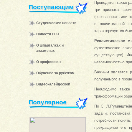
Проводится также р
Поступающим
три признака: врем
(осознанность или 
Студенческие новости
в значительной с
характеризуется быс
Новости ЕГЭ
Реалистическое м
О шпаргалках и
аутистическое свя
экзаменах
существующее). Ин
О профессиях
невозможностью прин
Важным является 
Обучение за рубежом
получаемого в проце
Видеокалейдоскоп
Необходимо также
трансформации обра
Популярное
По С. Л.Рубинштейн
задачи, постановк
потребности понять
прекращение его п