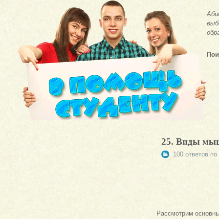
Аби
выб
обр
Пои
25. Виды мы
100 ответов по
Рассмотрим основн