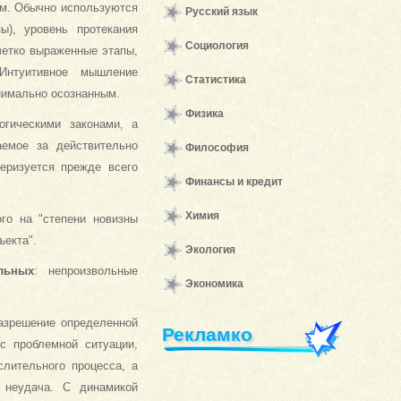
м. Обычно используются
Русский язык
ы), уровень протекания
Социология
четко выраженные этапы,
Интуитивное мышление
Статистика
нимально осознанным.
Физика
гическими законами, а
аемое за действительно
Философия
теризуется прежде всего
Финансы и кредит
Химия
го на "степени новизны
ъекта".
Экология
льных
: непроизвольные
Экономика
азрешение определенной
Рекламко
с проблемной ситуации,
лительного процесса, а
 неудача. С динамикой