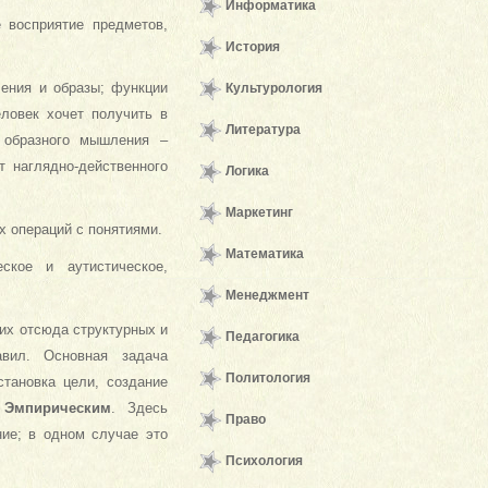
Информатика
восприятие предметов,
История
ения и образы; функции
Культурология
ловек хочет получить в
Литература
ь образного мышления –
т наглядно-действенного
Логика
Маркетинг
 операций с понятиями.
Математика
еское и аутистическое,
Менеджмент
их отсюда структурных и
Педагогика
авил. Основная задача
Политология
становка цели, создание
м
Эмпирическим
. Здесь
Право
ие; в одном случае это
Психология