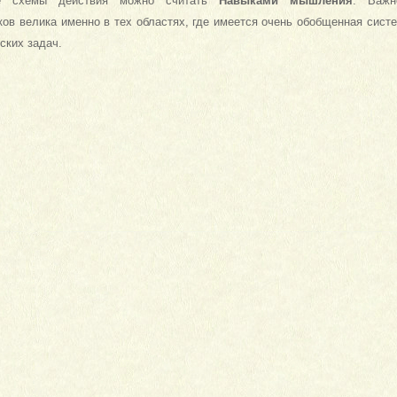
ые схемы действия можно считать
Навыками мышления
. Важн
ов велика именно в тех областях, где имеется очень обобщенная систе
ских задач.