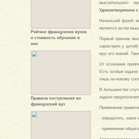
мыслительного пр
Удовлетворенное
в 
Начальной фазой мы
является актом мыш
Рейтинг французских вузов
и стоимость обучения в
Первый признак мыс
них
характерно у детей
круг его знаний. Та
От осознания пробл
Есть особые задачи 
лишь по-новому соо
В большинстве случ
задачи предполагает
Правила поступления во
французский вуз
Применение правила
· определить, какое
· применение общего