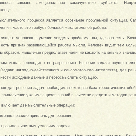
оцесса связано эмоциональное самочувствие субъекта,
Напря
конце.
слительного процесса является осознание проблемной ситуации. Са
ления, часто это требует большой мыслительной работы.
лящего человека – умение увидеть проблему там, где она есть. Возн
) есть признак развивающейся работы мысли. Человек видит тем бол
ким образом, мышление предполагает наличие каких-то начальных знаний
емы мысль переходит к ее разрешению. Решение задачи осуществляе
(задачи наглядно-действенного и сенсомоторного интеллекта), для реш
тнести исходные данные и переосмыслить ситуацию.
аев для решения задач необходима некоторая база теоретических обо
 привлечение уже имеющихся знаний в качестве средств и методов реш
 включает две мыслительные операции:
 именно правило привлечь для решения;
 правила к частным условиям задачи.