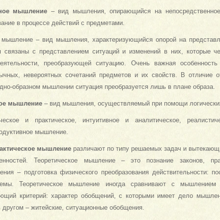
нное мышление
– вид мышления, опирающийся на непосредственное 
ание в процессе действий с предметами.
мышление – вид мышления, характеризующийся опорой на представл
 связаны с представлением ситуаций и изменений в них, которые че
деятельности, преобразующей ситуацию. Очень важная особенност
ычных, невероятных сочетаний предметов и их свойств. В отличие о
дно-образном мышлении ситуация преобразуется лишь в плане образа.
кое мышление
– вид мышления, осуществляемый при помощи логических
ческое и практическое, интуитивное и аналитическое, реалистич
родуктивное мышление.
рактическое мышление
различают по типу решаемых задач и вытекающ
енностей. Теоретическое мышление – это познание законов, пр
ения – подготовка физического преобразования действительности: по
схемы. Теоретическое мышление иногда сравнивают с мышление
ющий критерий: характер обобщений, с которыми имеет дело мышлен
в другом – житейские, ситуационные обобщения.