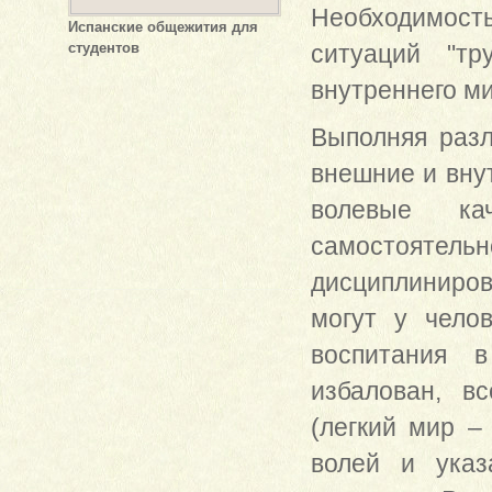
Необходимость
Испанские общежития для
студентов
ситуаций "тр
внутреннего ми
Выполняя разл
внешние и вну
волевые кач
самостоятельн
дисциплиниров
могут у чело
воспитания в
избалован, в
(легкий мир –
волей и указ