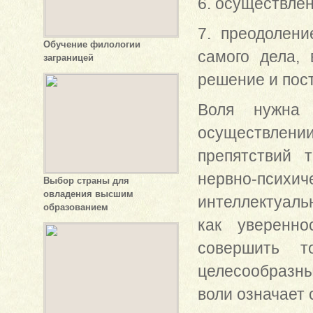
6. осуществлен
7. преодолени
Обучение филологии
самого дела,
заграницей
решение и пост
Воля нужна 
осуществлении
препятствий 
нервно-психи
Выбор страны для
овладения высшим
интеллектуаль
образованием
как уверенно
совершить т
целесообразны
воли означает 