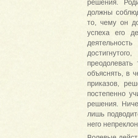
решения. Род
должны соблюд
то, чему он д
успеха его де
деятельность
достигнутого
преодолевать 
объяснять, в 
приказов, реш
постепенно уч
решения. Ниче
лишь подводит
него непрекло
Волевые действ