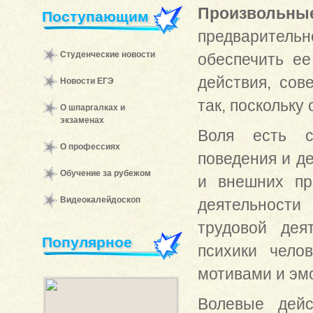
Произвольны
Поступающим
предваритель
Студенческие новости
обеспечить ее
действия, со
Новости ЕГЭ
так, поскольку
О шпаргалках и
экзаменах
Воля есть со
О профессиях
поведения и д
Обучение за рубежом
и внешних пр
Видеокалейдоскоп
деятельности
трудовой дея
Популярное
психики чело
мотивами и эм
Волевые дей