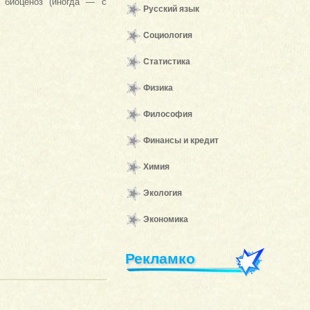
 биоценоз (иногда — с
Русский язык
Социология
Статистика
Физика
Философия
Финансы и кредит
Химия
Экология
Экономика
Рекламко