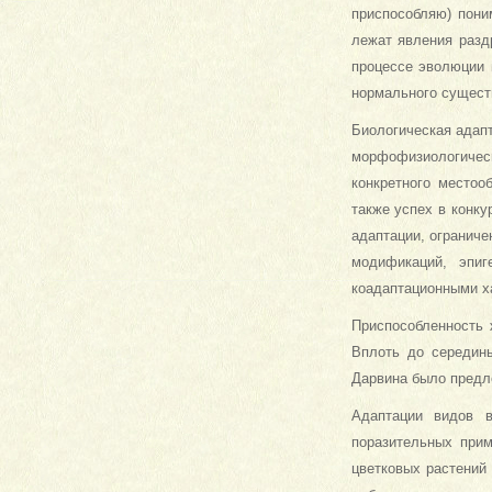
приспособляю) пони
лежат явления разд
процессе эволюции 
нормального сущест
Биологическая адап
морфофизиологическ
конкретного местоо
также успех в конк
адаптации, огранич
модификаций, эпиг
коадаптационными х
Приспособленность
Вплоть до середин
Дарвина было предло
Адаптации видов в
поразительных прим
цветковых растений 