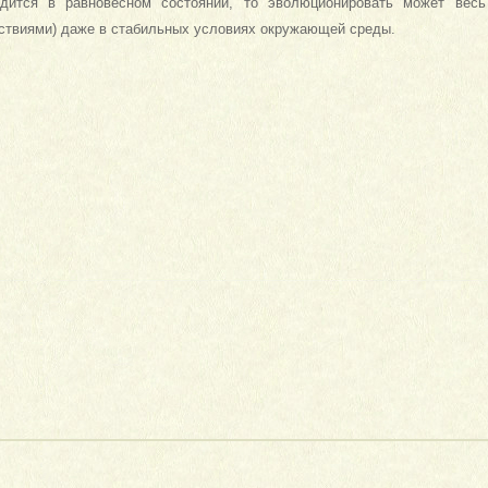
дится в равновесном состоянии, то эволюционировать может весь
ствиями) даже в стабильных условиях окружающей среды.