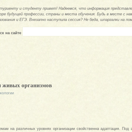
туриенту и студенту привет! Надеемся, что информация представле
оре будущей профессии, страны и места обучения. Будь в месте с на
азования и ЕГЭ. Внезапно наступила сессия? Не беда, шпаргалки на по
ск на сайте
я живых организмов
экологии
емам на различных уровнях организации свойственна адаптация. Под ад