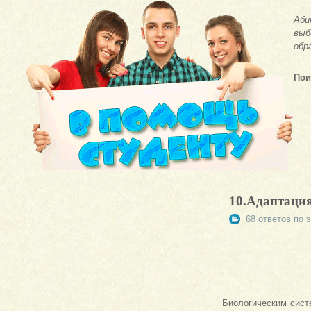
Аби
выб
обр
Пои
10.Адаптаци
68 ответов по 
Биологическим сист