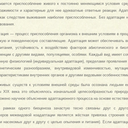
мается приспособление живого к постоянно меняющимся условия сре
ражимости и характерные для нее адекватные ответные реакции. Ада
как следствие выживания наиболее приспособленных. Без адаптации 
вования.
тация — процесс приспособления организма к внешним условиям в про
ую и поведенческую составляющие. Адаптация может обеспечивать в
битания, устойчивость к воздействию факторов абиотического и биол
уренции с другими видами, популяциями, особями. Каждый вид имеет со
енную физиологией (индивидуальная адаптация), пределами проявления
енетическим разнообразием, внутривидовой изменчивостью, мутац
арактеристиками внутренних органов и другими видовыми особенностями
 живых существ к условиям внешней среды была осознана людьми е
ы XIX века это объяснялось изначальной целесообразностью природ
жено научное объяснение адаптационного процесса на основе естествен
 рамках одного биоценоза зачастую тесно связаны друг с друг
еров межвидовой коадаптации является жёсткая привязка строения о
и насекомых друг к другу с целью опыления и питания). Если адаптаци