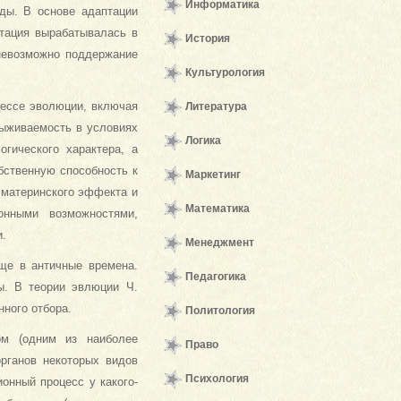
Информатика
ды. В основе адаптации
птация вырабатывалась в
История
невозможно поддержание
Культурология
цессе эволюции, включая
Литература
ыживаемость в условиях
Логика
огического характера, а
бственную способность к
Маркетинг
 материнского эффекта и
Математика
ионными возможностями,
.
Менеджмент
ще в античные времена.
Педагогика
ы. В теории эвлюции Ч.
ного отбора.
Политология
ом (одним из наиболее
Право
рганов некоторых видов
Психология
онный процесс у какого-