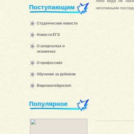
либо вида не нахо
Поступающим
негативными послед
Студенческие новости
Новости ЕГЭ
О шпаргалках и
экзаменах
О профессиях
Обучение за рубежом
Видеокалейдоскоп
Популярное