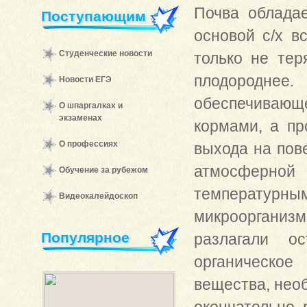
Почва облада
Поступающим
основой с/х в
Студенческие новости
только не тер
плодороднее.
Новости ЕГЭ
обеспечивающ
О шпаргалках и
экзаменах
кормами, а п
О профессиях
выхода на пов
атмосферной
Обучение за рубежом
температурны
Видеокалейдоскоп
микроорганизм
Популярное
разлагали о
органическо
вещества, нео