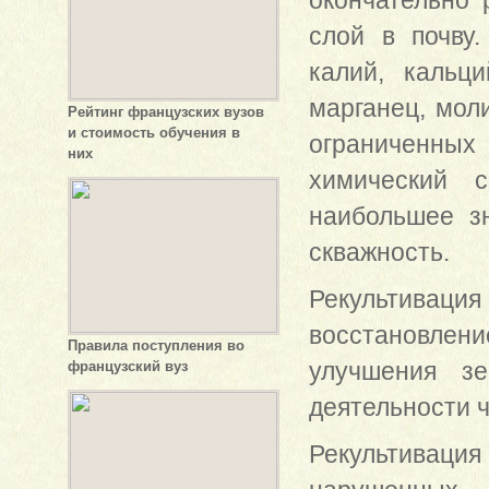
окончательно 
слой в почву
калий, кальц
марганец, моли
Рейтинг французских вузов
и стоимость обучения в
ограниченны
них
химический 
наибольшее зн
скважность.
Рекультивация
восстановле
Правила поступления во
улучшения зе
французский вуз
деятельности ч
Рекультивация