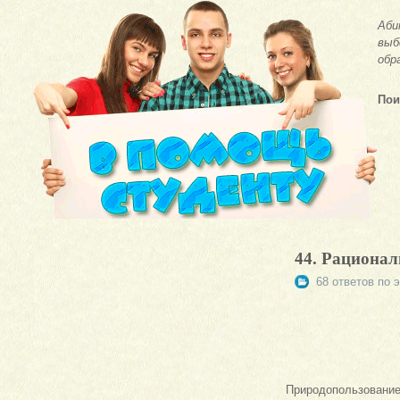
Аби
выб
обр
Пои
44. Рационал
68 ответов по 
Природопользовани