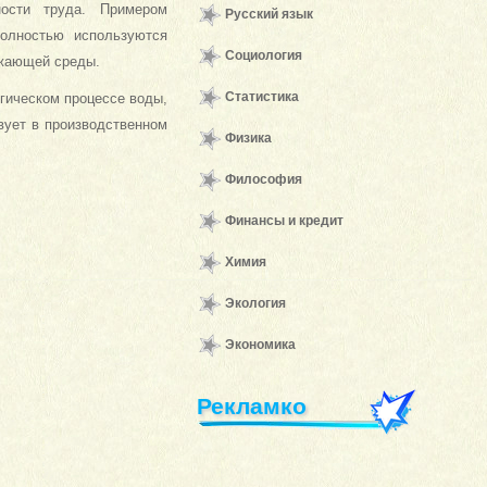
ности труда. Примером
Русский язык
полностью используются
Социология
ужающей среды.
Статистика
гическом процессе воды,
твует в производственном
Физика
Философия
Финансы и кредит
Химия
Экология
Экономика
Рекламко