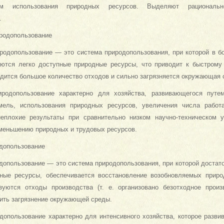
тем использования природных ресурсов. Выделяют рациональ
.
родопользование
родопользование — это система природопользования, при которой в б
ются легко доступные природные ресурсы, что приводит к быстрому
дится большое количество отходов и сильно загрязняется окружающая 
иродопользование характерно для хозяйства, развивающегося путем
мель, использования природных ресурсов, увеличения числа работ
еплохие результаты при сравнительно низком научно-техническом у
уменьшению природных и трудовых ресурсов.
допользование
допользование — это система природопользования, при которой достат
ные ресурсы, обеспечивается восстановление возобновляемых приро
зуются отходы производства (т. е. организовано безотходное произ
ить загрязнение окружающей среды.
допользование характерно для интенсивного хозяйства, которое развив