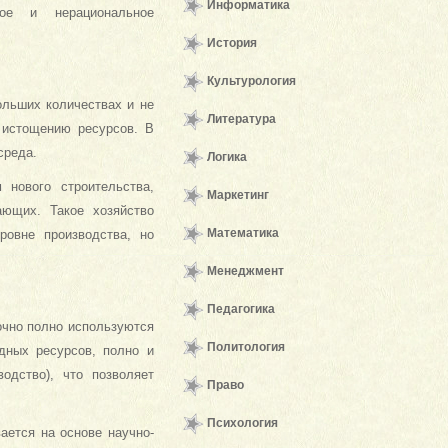
Информатика
ное и нерациональное
История
Культурология
ольших количествах и не
Литература
 истощению ресурсов. В
среда.
Логика
 нового строительства,
Маркетинг
ающих. Такое хозяйство
Математика
ровне производства, но
Менеджмент
Педагогика
очно полно используются
Политология
дных ресурсов, полно и
водство), что позволяет
Право
Психология
ается на основе научно-