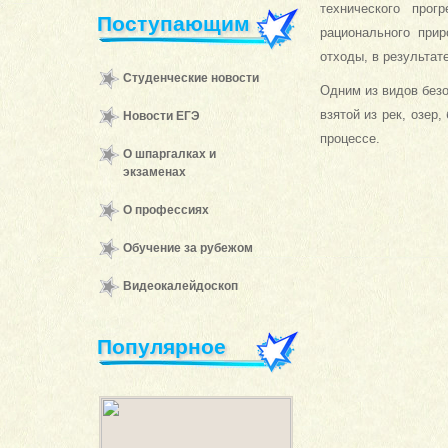
технического прог
Поступающим
рационального при
отходы, в результат
Студенческие новости
Одним из видов безо
взятой из рек, озер
Новости ЕГЭ
процессе.
О шпаргалках и
экзаменах
О профессиях
Обучение за рубежом
Видеокалейдоскоп
Популярное