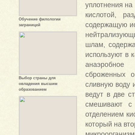
уплотнения на 
кислотой, р
Обучение филологии
содержащую ио
заграницей
нейтрализующ
шлам, содерж
используют в 
анаэробное 
сброженных о
Выбор страны для
сливную воду 
овладения высшим
образованием
ведут в две с
смешивают с
отделением кис
который на вт
микроорганиз