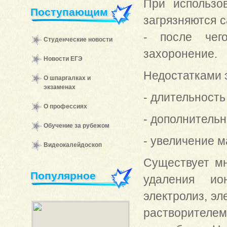
При использо
Поступающим
загрязняются с
- после чег
Студенческие новости
захоронение.
Новости ЕГЭ
Недостатками э
О шпаргалках и
экзаменах
- длительность
О профессиях
- дополнительн
Обучение за рубежом
- увеличение 
Видеокалейдоскоп
Существует мн
Популярное
удаления ио
электролиз, эл
растворителе