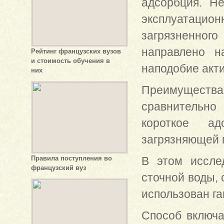
адсорбция. Н
эксплуатацио
загрязненно
направлено н
Рейтинг французских вузов
и стоимость обучения в
наподобие акти
них
Преимущест
сравнительно
короткое ад
загрязняющей 
Правила поступления во
В этом иссле
французский вуз
сточной воды,
использован г
Способ включа