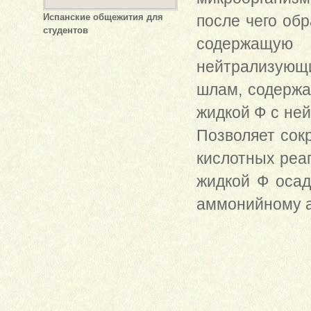
Испанские общежития для
после чего об
студентов
содержащу
нейтрализующ
шлам, содержа
жидкой Ф с не
Позволяет сок
кислотных реаг
жидкой Ф осад
аммонийному а