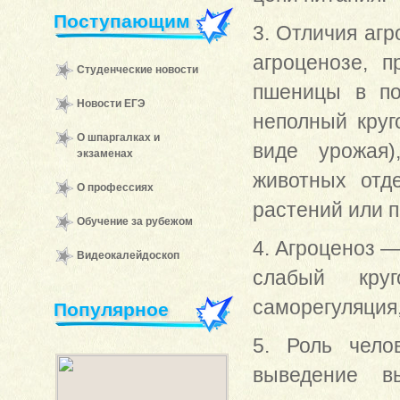
Поступающим
3. Отличия агр
агроценозе, п
Студенческие новости
пшеницы в по
Новости ЕГЭ
неполный круг
О шпаргалках и
виде урожая)
экзаменах
животных отд
О профессиях
растений или п
Обучение за рубежом
4. Агроценоз —
Видеокалейдоскоп
слабый круг
саморегуляция,
Популярное
5. Роль чело
выведение в