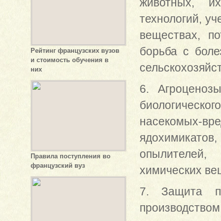
животных, и
технологий, уч
веществах, по
борьба с боле
Рейтинг французских вузов
и стоимость обучения в
сельскохозяйст
них
6. Агроценоз
биологическог
насекомых-вре
ядохимикатов,
опылителей,
Правила поступления во
французский вуз
химических вещ
7. Защита пр
производств