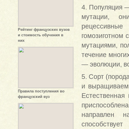
4. Популяция 
мутации, он
рецессивные
Рейтинг французских вузов
гомозиготном 
и стоимость обучения в
них
мутациями, пол
течение многи
— эволюции, в
5. Сорт (пород
и выращиваема
Правила поступления во
Естественная 
французский вуз
приспособлен
направлен н
способствуе