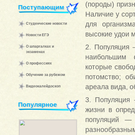
(породы) призн
Поступающим
Наличие у сорт
для организм
Студенческие новости
высокие удои м
Новости ЕГЭ
2. Популяция 
О шпаргалках и
экзаменах
наибольшим ф
О профессиях
которые свобо
Обучение за рубежом
потомство; о
ареала вида, о
Видеокалейдоскоп
3. Популяция 
Популярное
жизни в опред
популяций — 
разнообразным