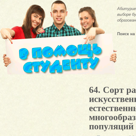
Абитурие
выборе бу
образован
Поиск на
64. Сорт р
искусствен
естествен
многообраз
популяций