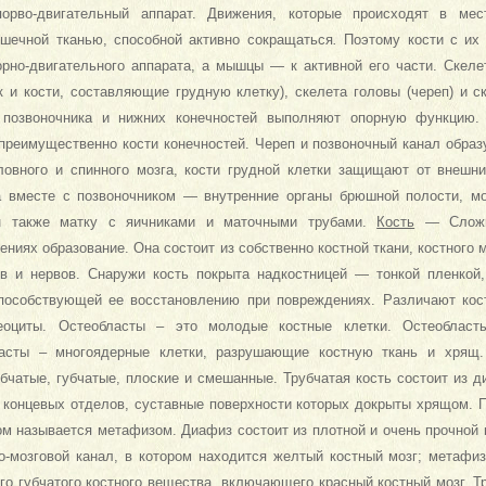
орво-двига­тельный аппарат. Движения, которые про­исходят в мес
шечной тканью, способной активно сокращаться
.
Поэтому ко­сти с их
орно-двигательного аппарата, а мышцы — к активной его части. Скелет
 и кости, составля­ющие грудную клетку), скелета головы (череп) и с
и позвоночника и нижних конечностей выполняют опор­ную функцию
преимущественно кости конечностей. Череп и позво­ночный канал обра
овного и спинного мозга, кости грудной клет­ки защищают от внешн
за вместе с позвоночником — внутренние органы брюшной полости, м
 также мат­ку с яичниками и маточными трубами.
Кость
—
Слож
ениях образование. Она состоит из собственно костной ткани, костного м
ов и нервов. Снаружи кость покрыта надкостницей — тонкой пленкой
пособствующей ее восстановлению при повреждениях. Различают кост
еоциты. Остеобласты – это молодые костные клетки. Остеоблас
ласты – многоядерные клетки, разрушающие костную ткань и хрящ
убчатые, губчатые, плоские и сме­шанные. Трубчатая кость со­стоит из
— концевых отделов, сус­тавные поверхности которых докрыты хрящом.
м называется метафизом. Диафиз состоит из плотной и очень прочной к
но-мозговой канал, в котором находится желтый костный мозг; метафи
ого губчатого костного вещества, включающего красный костный мозг. Т