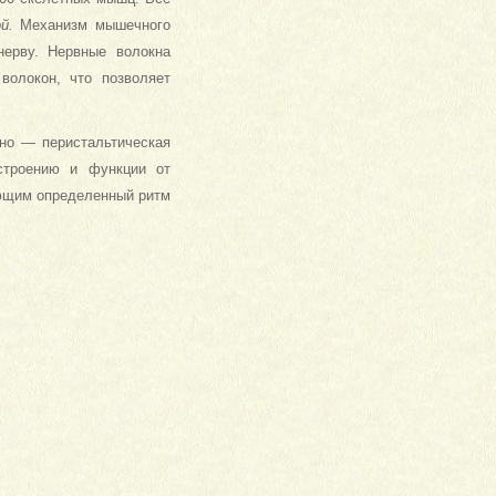
ой.
Механизм мышечного
нерву. Нервные волокна
волокон, что позволяет
но — пе­ристальтическая
строению и функции от
еющим определенный ритм