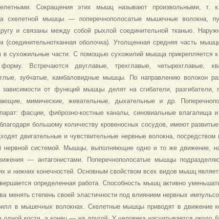
елетными. Сок­ращения этих мышц называют произ­вольными, т. к
ца скелетной мыш­цы — поперечнополосатые мышечные волокна, пу
другу и связаны между собой рыхлой соединительной тканью. Нару
м (соединительно­тканная оболочка). Утолщенная средняя часть мыш
м в сухожильные части. С помощью сухожилий мышца прикрепляется к
орму. Встречаются двуглавые, трехглавые, четырехглавые, квад
глые, зубча­тые, камбаловидные мышцы. По нап­равлению волокон ра
зависимо­сти от функций мышцы делят на сгиба­тели, разгибатели, 
ающие, ми­мические, жевательные, дыхательные и др. Поперечно
парат: фасции, фиброзно-костные каналы, синовиальные влагалища 
благодаря большо­му количеству кровеносных сосудов, имеют развиты
дходят двигатель­ные и чувствительные нервные волок­на, посредством
й нервной системой. Мышцы, выполняющие одно и то же движение, на
вижения — анта­гонистами. Поперечнополосатые мышцы подраз­дел
их и нижних конечностей. Основным свойством всех видов мышц являетс
вершается опреде­ленная работа. Способность мышц ак­тивно уменьшать
тва менять сте­пень своей эластичности под влиянием нервных импульсо
илл в мышеч­ных волокнах. Скелетные мышцы приводят в движение ко
 одной ко­сти, а конец — на другой. У человека насчитывается около 