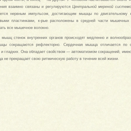
ния взаимно связаны и регули­руются
Центральной мереной систем
ается нервным импульсом, до­стигающим мышцы по двигательному 
евыми пластинками, к-рые расположены в средней части мы­шечных 
ать все мышечное волокно.
 мышц стенок внутренних органов происходят мед­ленно и волнообраз
шцы сокращаются рефлекторно. Сердечная мышца отличается по 
х и гладких. Она обладает свойством — автоматизмом сокращений, им
а не прекращает свою ритмическую работу в течение всей жизни.