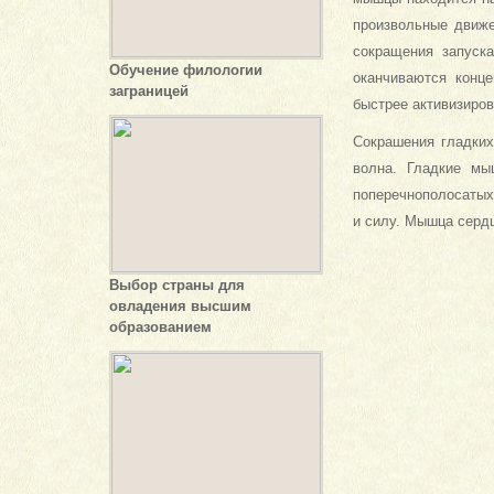
произвольные движе
сокращения запуск
Обучение филологии
оканчиваются конц
заграницей
быстрее активизиров
Сокрашения гладких
волна. Гладкие мы
поперечнопо­лосаты
и силу. Мышца сердц
Выбор страны для
овладения высшим
образованием