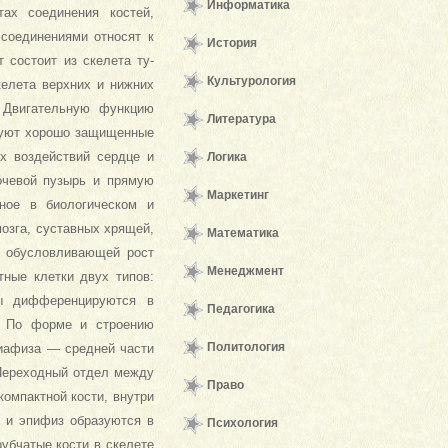
Информатика
тах соединения костей,
 соединениями относят к
История
 состоит из скелета ту­
Культурология
келета верхних и нижних
. Двигательную функцию
Литература
зуют хорошо за­щищенные
их воздействий сердце и
Логика
очевой пузырь и прямую
Маркетинг
ное в биологическом и
оз­га, суставных хрящей,
Математика
, обус­ловливающей рост
Менеджмент
ные клетки двух типов:
ты дифференцируются в
Педагогика
. По форме и строению
Политология
 диафиза — средней части
 Переходный отдел между
Право
омпактной кости, внутри
з и эпифиз образуются в
Психология
рубчатые кости в скелете