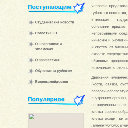
Поступающим
человека представл
губчатого вещества,
к плоским — грудин
Студенческие новости
сочетании придают
Новости ЕГЭ
непрерывными сое­д
нические и биологич
О шпаргалках и
и систем от внешни
экзаменах
скелете сосре­дото
О профессиях
обменных процесса
источником клеточны
Обучение за рубежом
Движения человечес
Видеокалейдоскоп
(кости, связки, с
поперечнопо­лоса
Популярное
внутренних органон,
не подчинены воле,
клетка веретенооб­
клетки входит цито
Поперечнополосата