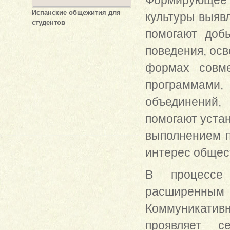
Формирующее
Испанские общежития для
культуры выяв
студентов
помогают добы
поведения, осв
формах совме
программам
объединений,
помогают уста
выполнением п
интерес общес
В процессе 
расширенным 
Коммуникатив
проявляет 