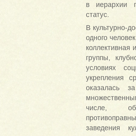
в иерархии п
статус.
В культурно-д
одного человек
коллективная 
группы, клубн
условиях соц
укрепления с
оказалась з
множественным
числе, обн
противоправн
заведения к