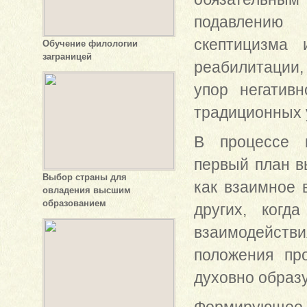
подавлению 
скептицизма 
Обучение филологии
заграницей
реабилитации,
упор негатив
традиционных 
В процессе к
первый план в
Выбор страны для
как взаимное 
овладения высшим
образованием
других, когд
взаимодействи
положения пр
духовно образу