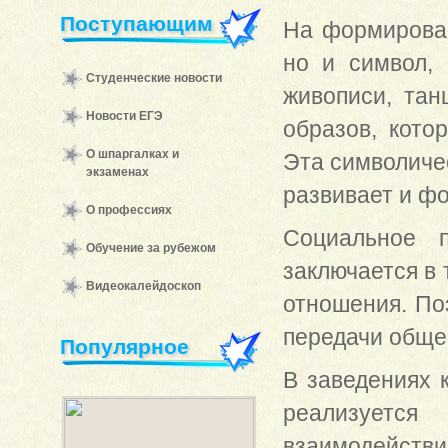
Поступающим
На формирован
но и символ,
Студенческие новости
живописи, тан
Новости ЕГЭ
образов, кото
О шпаргалках и
Эта символиче
экзаменах
развивает и ф
О профессиях
Социальное п
Обучение за рубежом
заключается в
Видеокалейдоскоп
отношения. По
передачи обще
Популярное
В заведениях 
реализуетс
взаимодействи