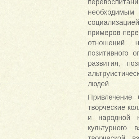
перевоспитания
необходимым 
социализацие
примеров пере
отношений н
позитивного о
развития, по
альтруистичес
людей.
Привлечение 
творческие ко
и народной к
культурного 
творческой в