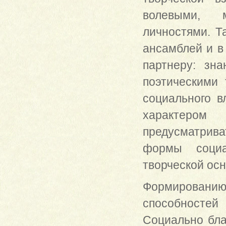
волевыми, м
личностями. Т
ансамблей и в
партнеру: зн
поэтическими 
социального в
характером
предусматрива
формы социа
творческой ос
Формированию 
способносте
Социально бла