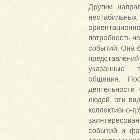
Другим напра
нестабильны
ориентацион
потребность че
событий. Она 
представлений
указанные з
общения. Пос
деятельности 
людей, эти ви
коллективно-г
заинтересов
событий и фа