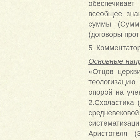
обеспечивает
всеобщее зна
суммы (Сумма
(договоры прот
5. Комментатор
Основные нап
«Отцов церкв
теологизацию
опорой на учен
2.Схоластика 
средневековой
систематизац
Аристотеля (