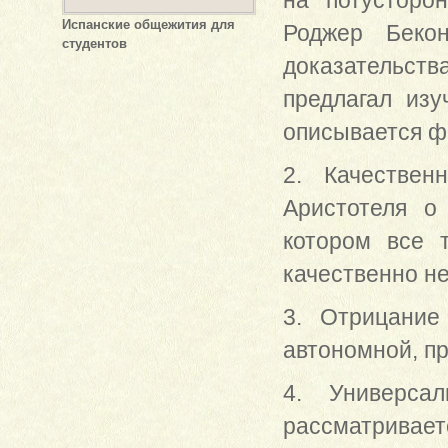
на потусторо
Испанские общежития для
Роджер Беко
студентов
доказательств
предлагал изу
описывается фи
2. Качествен
Аристотеля о
котором все 
качественно н
3. Отрицание
автономной, пр
4. Универсал
рассматривает