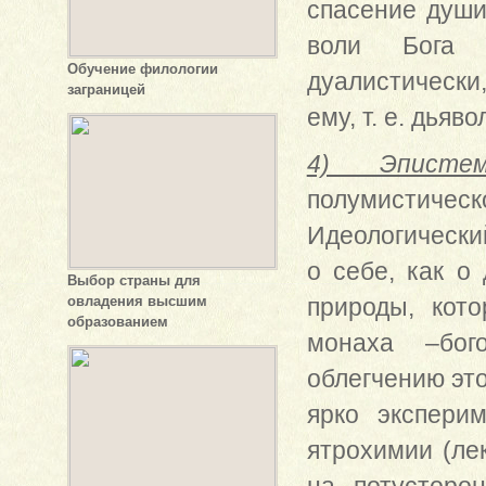
спасение души
воли Бога (
Обучение филологии
дуалистически
заграницей
ему, т. е. дьяво
4) Эпистем
полумистическ
Идеологически
о себе, как о
Выбор страны для
овладения высшим
природы, кот
образованием
монаха –бого
облегчению это
ярко экспери
ятрохимии (ле