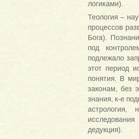
логиками).
Теология – нау
процессов раз
Бога). Познан
под контроле
подлежало запр
этот период и
понятия. В ми
законам, без 
знания, к-е по
астрология, 
исследования
дедукция).