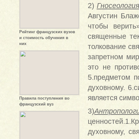
2)
Гносеологи
Августин Блаж
чтобы верить
Рейтинг французских вузов
священные тек
и стоимость обучения в
них
толкование свя
запретном мир
это не против
5.предметом п
духовному. 6.
является симво
Правила поступления во
французский вуз
3)
Антрополо
ценностей.1.
духовному, св