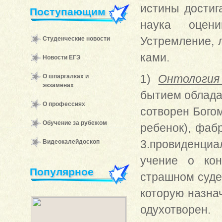
истины дос­ти
Поступающим
наука оцени
Устремление, 
Студенческие новости
ками.
Новости ЕГЭ
1)
Онтология
О шпаргалках и
экзаменах
бытием облада
О профессиях
сотворен Богом
Обучение за рубежом
ребенок), фабр
3.провиденциа
Видеокалейдоскоп
учение о кон
Популярное
страшном суде.
которую назна
одухотворен.