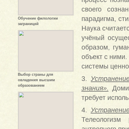
своего созна
парадигма, ст
Обучение филологии
заграницей
Наука считаетс
учёный осущес
образом, гума
объект с ними.
системы ценнос
Выбор страны для
3.
Устранени
овладения высшим
образованием
знания».
Домин
требует исполь
4.
Устранение
Телеологизм