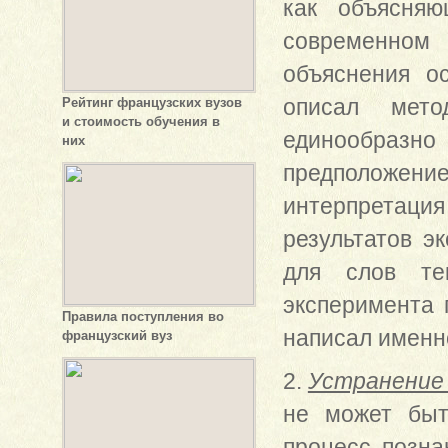
как объясня
современном 
объяснения о
описал мето
Рейтинг французских вузов
и стоимость обучения в
единообразно
них
предположение
интерпретаци
результатов э
для слов тек
эксперимента 
Правила поступления во
написал именно
французский вуз
2.
Устранение
не может быт
процесс позна