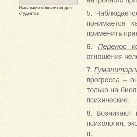
антропного при
Испанские общежития для
5. Наблюдает
студентов
понимается к
применить прин
6.
Перенос к
отношения чел
7.
Гуманитарн
прогресса – о
только на биол
психические.
8. Возникают
психология, эк
п.