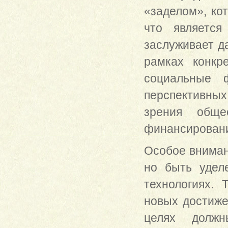
«за­делом», ко
что являетс
заслуживает д
рамках конкре
социальные ф
перспективны
зрения обще
финансирован
Особое вниман
но быть удел
технологи­ях.
новых достиже­
целях должн