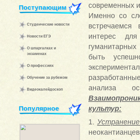
современных и
Поступающим
Именно со сл
встречаемся 
Студенческие новости
интерес для
Новости ЕГЭ
гуманитарных 
О шпаргалках и
экзаменах
быть успешн
эксперимен
О профессиях
разработанны
Обучение за рубежом
анализа осо
Видеокалейдоскоп
Взаимопроник
культур:
Популярное
1.
Устранение
неокантианцев