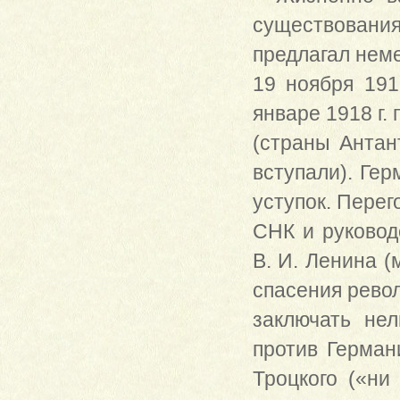
существования
предлагал неме
19 ноября 191
январе 1918 г.
(страны Антан
вступали). Ге
уступок. Пере
СНК и руковод
В. И. Ленина (
спасения револ
заключать не
против Герман
Троцкого («ни