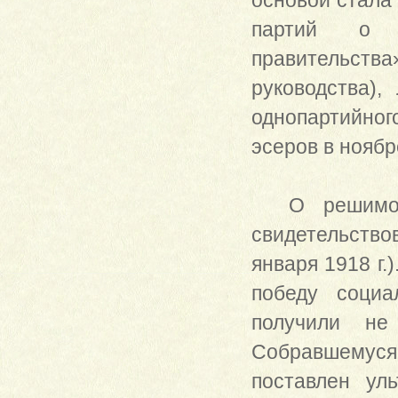
основой стала
партий о с
правительств
руководства)
однопартийно
эсеров в ноябр
О решимости
свидетельствов
января 1918 г.
победу социа
получили не
Собравшемуся
поставлен ул