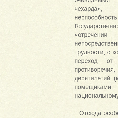
очевидными п
чехарда», 
неспособно
Государствен
«отречении
непосредстве
трудности, с 
переход от 
противоречия
десятилетий (
помещиками
национальному 
Отсюда особен