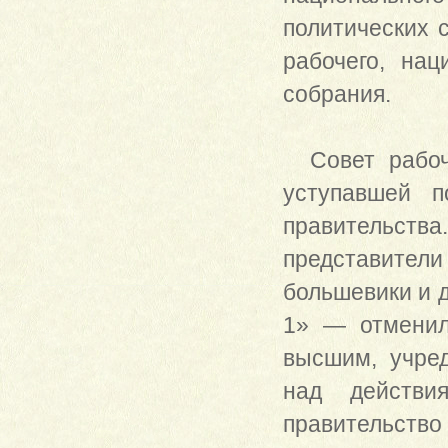
политических 
рабочего, на
собрания.
Совет рабочи
уступавшей п
правительств
представители
большевики и 
1» — отменил
высшим, учре
над действи
правительств