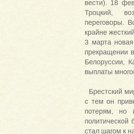
вести). 18 фе
Троцкий, во
переговоры. В
крайне жесткий
3 марта новая
прекращении в
Белоруссии, К
выплаты много
Брестский мир
с тем он прив
потерям, но 
политической 
стал шагом к н