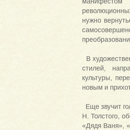
манифестом 
революционных
нужно вернутьс
самосоверше
преобразовани
В художествен
стилей, напр
культуры, пер
новым и прихо
Еще звучит го
Н. Толстого, о
«Дядя Ваня», 