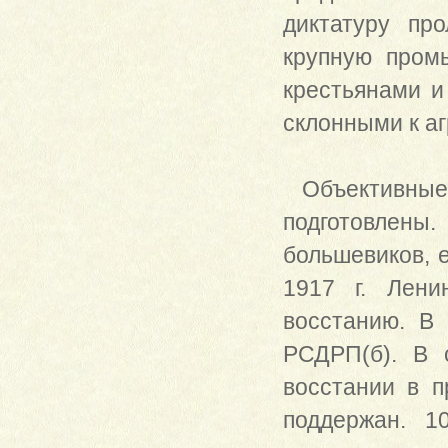
диктатуру пр
крупную пром
крестьянами и
склонными к а
Объективные 
подготовлены
большевиков, 
1917 г. Лени
восстанию. В
РСДРП(б). В 
восстании в п
поддержан. 1