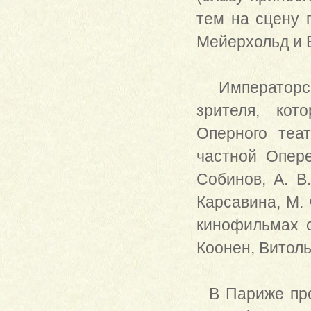
тем на сцену 
Мейерхольд и Е
Императорск
зрителя, кот
Оперного теа
частной Опер
Собинов, А. В
Карсавина, М. 
кинофильмах 
Коонен, Витоль
В Париже про