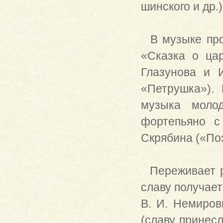
шинского и др.)
В музыке прод
«Сказка о цар
Глазунова и 
«Петрушка»).
музыка молод
фортепьяно с
Скрябина («По
Переживает ра
славу получает
В. И. Немиров
(славу принесл