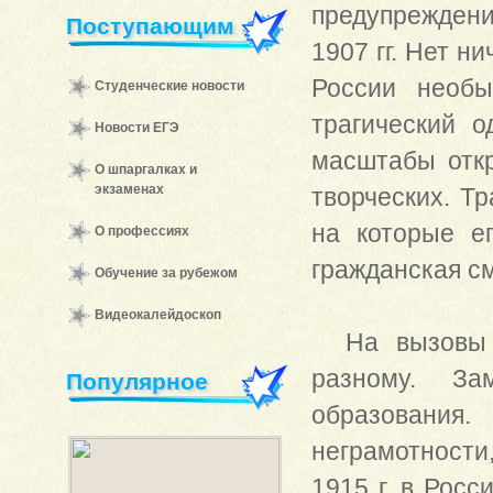
предупрежден
Поступающим
1907 гг. Нет н
России необы
Студенческие новости
трагический о
Новости ЕГЭ
масштабы отк
О шпаргалках и
экзаменах
творческих. Т
на которые е
О профессиях
гражданская см
Обучение за рубежом
Видеокалейдоскоп
На вызовы в
разному. За
Популярное
образования
неграмотности
1915 г. в Рос