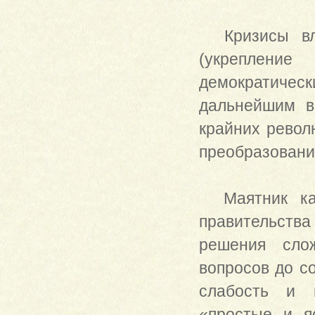
Кризисы влас
(укреплени
демократичес
дальнейшим в
крайних револ
преобразований
Маятник качн
правительства
решения слож
вопросов до с
слабость и н
«простые и я