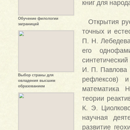
книг для народа
Обучение филологии
Открытия рус
заграницей
точных и есте
П. Н. Лебедев
его однофам
синтетический
И. П. Павлова
Выбор страны для
рефлексов) и
овладения высшим
образованием
математика Н
теории реакти
К. Э. Циолков
научная деят
развитие геох