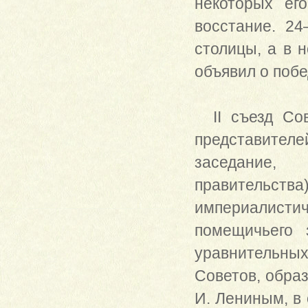
некоторых ег
восстание. 2
столицы, а в н
объявил о поб
II съезд Сов
представителе
заседание,
правительст
империалисти
помещичьего 
уравнительных
Советов, обра
И. Лениным, в