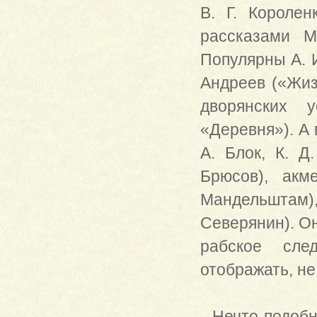
В. Г. Короле
рассказами М
Популярны А. И
Андреев («Жиз
дворянских 
«Деревня»). А
А. Блок, К. Д
Брюсов), акм
Мандельштам),
Северянин). Он
рабское сле
отображать, не
Нечто подобно