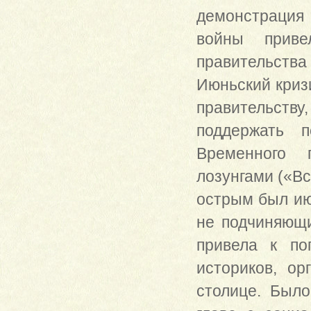
демонстрация
войны приве
правительств
Июньский криз
правительству
поддержать п
Временного 
лозунгами («Вс
острым был ию
не подчиняющ
привела к по
историков, ор
столице. Было