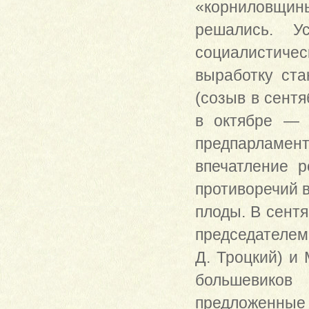
«корниловщин
решались. Ус
социалистиче
выработку ст
(созыв в сент
в октябре — 
предпарламен
впечатление 
противоречий в
плоды. В сент
председателем 
Д. Троцкий) и
большевиков
предложенные