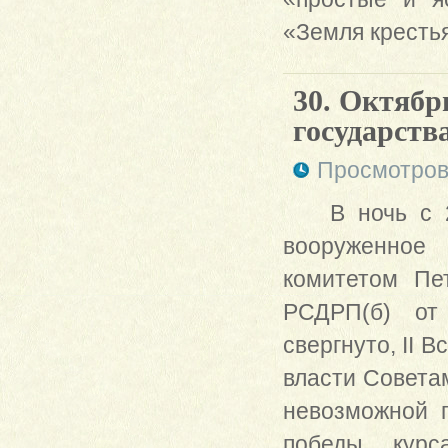
«Земля кресть
30. Октябр
государства
Просмотров
В ночь с 
вооруженное 
комитетом Пе
РСДРП(б) от
свергнуто, II 
власти Совета
невозможной п
победы курс