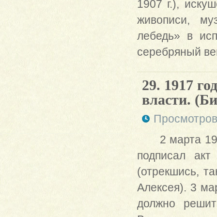
1907 г.), иск
живописи, му
лебедь» в ис
серебряный век
29. 1917 г
власти. (Би
Просмотров
2 марта 19
подписал акт
(отрекшись, та
Алексея). 3 ма
должно решит