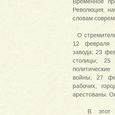
Временное пра
Революция, на
словам совреме
О стремительн
12 февраля з
завода; 23 фе
столицы; 25
политические
войны; 27 фе
рабочих, гор
арестованы. О
В этот же