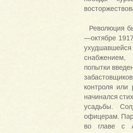
восторжествов
Революция был
—октябре 1917
ухудшавшейся
снабжением, 
попытки введе
забастовщико
контроля или 
начинался сти
усадьбы. Со
офицерам. Пар
во главе с А