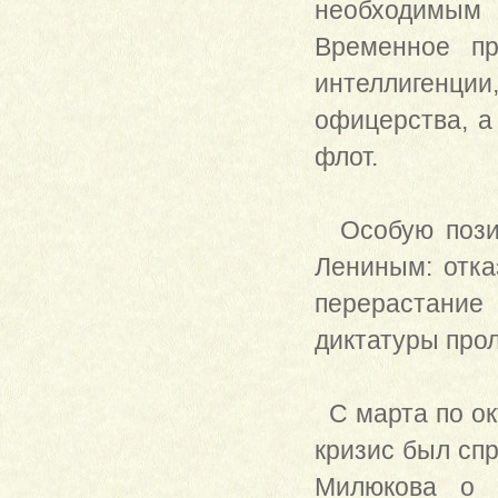
необходимым 
Временное пр
интеллигенци
офицерства, а
флот.
Особую позиц
Лениным: отка
перерастание
диктатуры про
С марта по ок
кризис был сп
Милюкова о 