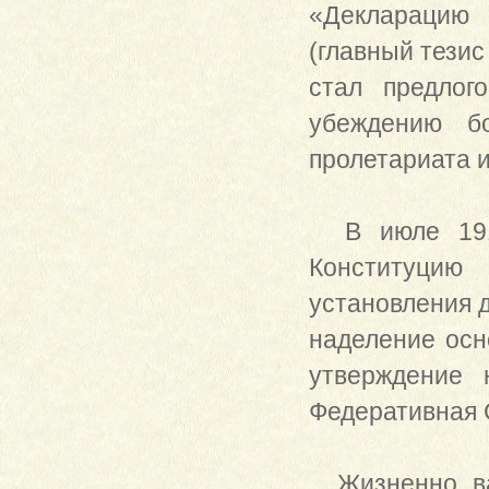
«Декларацию 
(главный тезис
стал предлог
убеждению бо
пролетариата 
В июле 1918 
Конституцию 
установления д
наделение осн
утверждение 
Федеративная 
Жизненно важ