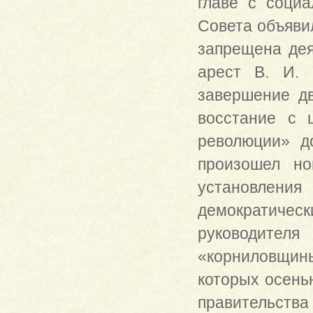
главе с социа
Совета объявил
запрещена дея
арест В. И. 
завершение дв
восстание с 
революции» д
произошел но
установлени
демократичес
руководител
«корниловщи
которых осенью
правительства