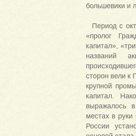
большевики и 
Период с октя
«пролог Граж
капитал», «тр
названий а
происходившег
сторон вели к
крупной промы
капитал. Нак
выражалось в
местах в руки 
России устан