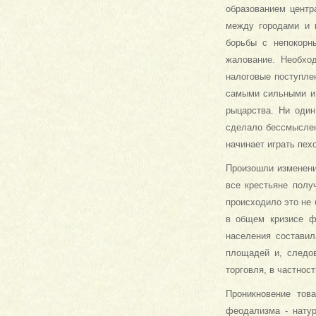
образованием центр
между городами и 
борьбы с непокорн
жалование. Необхо
налоговые поступле
самыми сильными и 
рыцарства. Ни один
сделало бессмыслен
начинает играть пех
Произошли изменени
все крестьяне полу
происходило это не
в общем кризисе ф
населения состави
площадей и, следо
торговля, в частнос
Проникновение тов
феодализма - нату