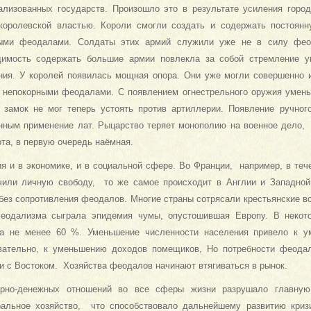
ализованных государств. Произошло это в результате усиления горо
королевской властью. Короли смогли создать и содержать постоя
ыми феодалами. Солдаты этих армий служили уже не в силу фео
димость содержать большие армии повлекла за собой стремление у
ния. У королей появилась мощная опора. Они уже могли совершенно 
непокорными феодалами. С появлением огнестрельного оружия умень
 замок не мог теперь устоять против артиллерии. Появление ручног
ным применение лат. Рыцарство теряет монополию на военное дело, 
ота, в первую очередь наёмная.
я и в экономике, и в социальной сфере. Во Франции, например, в тече
чили личную свободу, то же самое происходит в Англии и Западной 
 без сопротивления феодалов. Многие страны сотрясали крестьянские в
еодализма сыграла эпидемия чумы, опустошившая Европу. В некот
ла не менее 60 %. Уменьшение численности населения привело к 
вательно, к уменьшению доходов помещиков, Но потребности феода
ти с Востоком. Хозяйства феодалов начинают втягиваться в рынок.
арно-денежных отношений во все сферы жизни разрушало главную
ральное хозяйство, что способствовало дальнейшему развитию криз