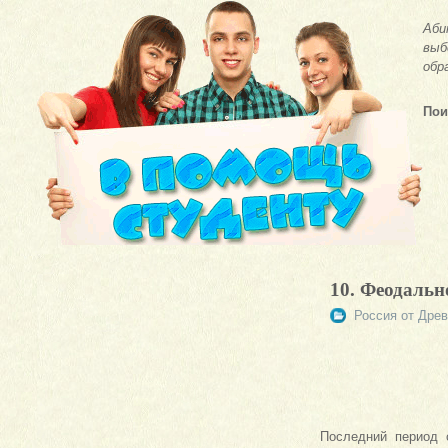
Аби
выб
обр
Пои
10. Феодальн
Россия от Дре
Последний период 