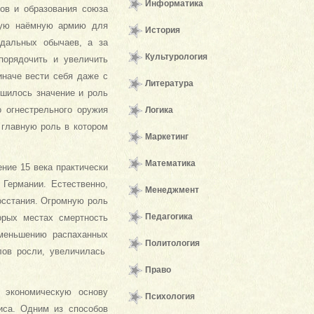
Информатика
дов и образования союза
нную наёмную армию для
История
дальных обычаев, а за
Культурология
порядочить и увеличить
иначе вести себя даже с
Литература
шилось значение и роль
о огнестрельного оружия
Логика
главную роль в котором
Маркетинг
Математика
ние 15 века практически
Германии. Естественно,
Менеджмент
осстания. Огромную роль
Педагогика
орых местах смертность
уменьшению распаханных
Политология
лов росли, увеличилась
Право
 экономическую основу
Психология
иса. Одним из способов