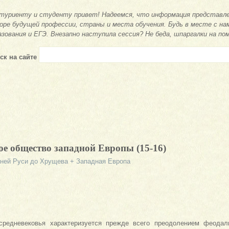
туриенту и студенту привет! Надеемся, что информация представле
оре будущей профессии, страны и места обучения. Будь в месте с на
азования и ЕГЭ. Внезапно наступила сессия? Не беда, шпаргалки на по
ск на сайте
ое общество западной Европы (15-16)
вней Руси до Хрущева + Западная Европа
средневековья характеризуется прежде всего преодолением феодал