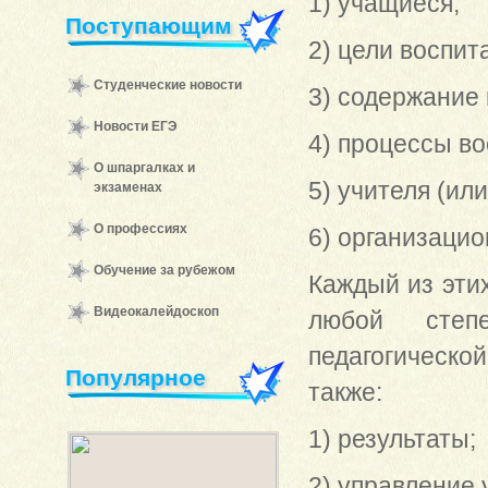
1) учащиеся;
Поступающим
2) цели воспит
Студенческие новости
3) содержание 
Новости ЕГЭ
4) процессы во
О шпаргалках и
5) учителя (ил
экзаменах
О профессиях
6) организаци
Обучение за рубежом
Каждый из эти
Видеокалейдоскоп
любой степ
педагогическо
Популярное
также:
1) результаты;
2) управление