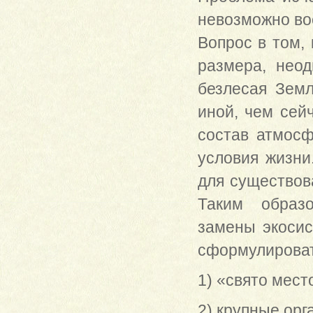
невозможно вос
Вопрос в том,
размера, неод
безлесая Земл
иной, чем сей
состав атмосф
условия жизни
для существова
Таким образо
замены экосис
сформулирова
1) «свято мест
2) крупные орг