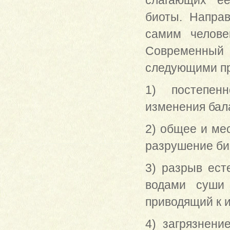
слагающих ее
биоты. Направ
самим челове
Современн
следующими п
1) постепен
изменения бал
2) общее и ме
разрушение би
3) разрыв ест
водами суши 
приводящий к и
4) загрязнени