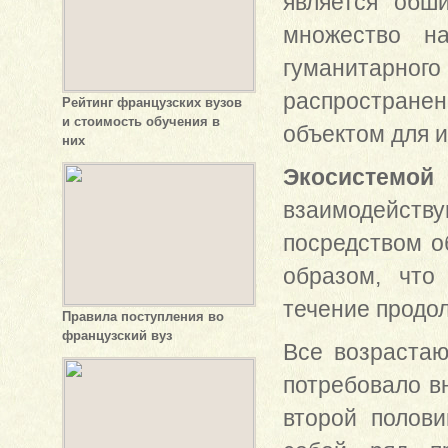
является обш
множество на
гуманитарного
распространен
Рейтинг французских вузов
и стоимость обучения в
объектом для и
них
Экосистемой
взаимодейств
посредством о
образом, что
течение продо
Правила поступления во
французский вуз
Все возраста
потребовало в
второй полови