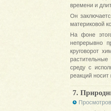
времени и длит
Он заключаетс
материковой ко
На фоне этог
непрерывно п
круговорот хи
растительные
среду с испол
реакций носит 
7. Природ
Просмотров