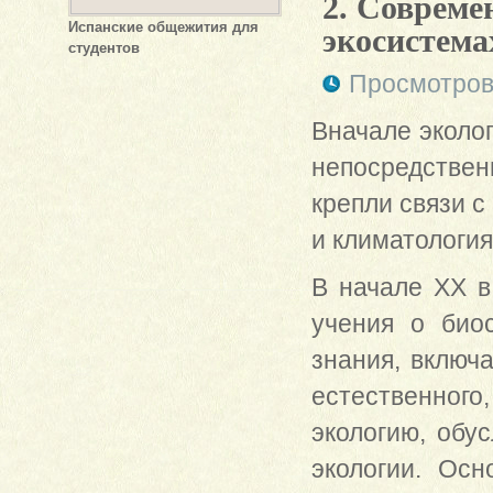
2. Совреме
Испанские общежития для
экосистема
студентов
Просмотров
Вначале эколог
непосредствен
крепли связи с
и климатология
В начале XX в
учения о био
знания, включ
естественного
экологию, обу
экологии. Ос