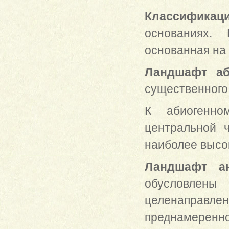
Классификац
основаниях. 
основанная на
Ландшафт аб
существенного
К абиогенно
центральной ч
наиболее высо
Ландшафт ан
обусловлены
целенаправле
преднамеренн