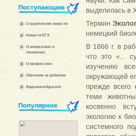
науки. Как са
Поступающим
выделилась в X
Термин
Эколо
Студенческие новости
немецкий биоло
Новости ЕГЭ
В 1866 г. в р
О шпаргалках и
экзаменах
что это «... 
О профессиях
изучению все
окружающей его
Обучение за рубежом
прежде всего
Видеокалейдоскоп
теми животны
Популярное
косвенно вст
экологию к би
системного по