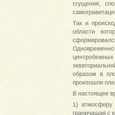
сгущения, сп
самогравитаци
Так и происх
области кот
сформировалс
Одновременно 
центробежных
экваториально
образом в пло
произошли пла
В настоящее 
1) атмосферу 
граничащая с 