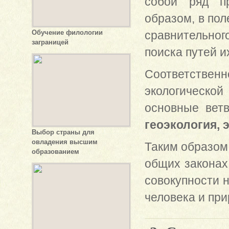
собой ряд пр
образом, в пол
Обучение филологии
сравнительно
заграницей
поиска путей и
Соответствен
экологической
основные вет
геоэкология, 
Выбор страны для
овладения высшим
Таким образом,
образованием
общих законах
совокупности 
человека и при