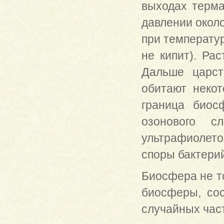
выходах терма
давлении окол
при температур
не кипит). Ра
Дальше царст
обитают неко
граница биос
озонового с
ультрафиолето
споры бактерий
Биосфера не т
биосферы, сос
случайных час