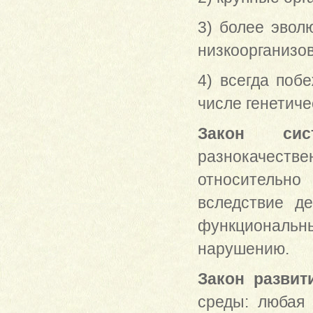
3) более эвол
низкоорганизо
4) всегда поб
числе генетиче
Закон сист
разнокачес
относительно
вследствие д
функциональн
нарушению.
Закон развит
среды: любая 