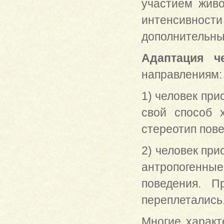
участием живо
интенсивнос
дополнительный
Адаптация ч
направлениям:
1) человек пр
свой способ 
стереотип пове
2) человек при
антропогенные
поведения. П
переплетались
Многие характ