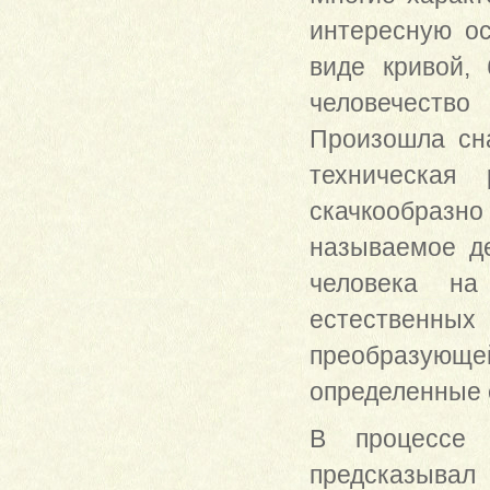
интересную ос
виде кривой,
человечество
Произошла сн
техническая 
скачкообразно
называемое д
человека н
естественных
преобразующей
определенные 
В процессе 
предсказыв