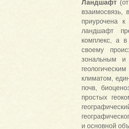
Ландшафт
(от
взаимосвязь, 
приурочена к
ландшафт пре
комплекс, а в
своему проис
зональным и
геологически
климатом, еди
почв, биоцено
простых геок
географичес
географическо
и основной об