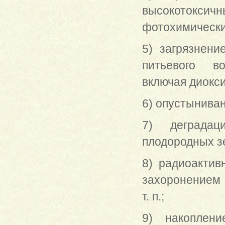
высокотокси
фотохимически
5) загрязнен
питьевого во
включая диокс
6) опустынива
7) деградац
плодородных зе
8) радиоактив
захоронением 
т. п.;
9) накоплен