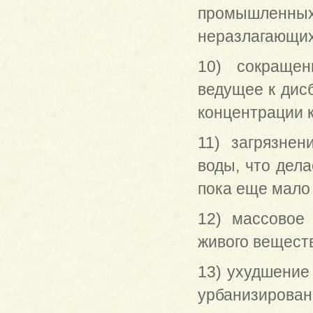
промышленн
неразлагающих
10) сокращен
ведущее к дис
концентрации 
11) загрязнен
воды, что дел
пока еще мало
12) массовое
живого вещест
13) ухудшение
урбанизирован