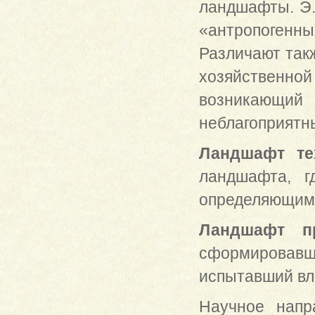
ландшафты. Э.
«антропогенн
Различают так
хозяйственн
возникающий 
неблагоприятн
Ландшафт те
ландшафта, г
определяющим 
Ландшафт п
сформировавши
испытавший вл
Научное напр