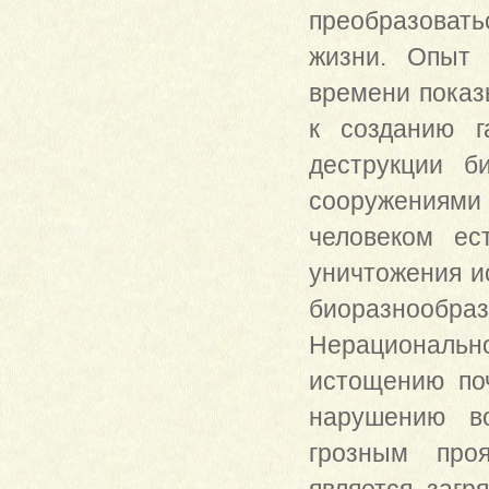
преобразоватьс
жизни. Опыт 
времени показы
к созданию г
деструкции б
сооружениями
человеком ес
уничтожения и
биоразнообраз
Нерациональн
истощению по
нарушению в
грозным про