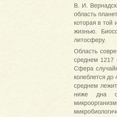
В. И. Вернадс
область планет
которая в той
жизнью. Биос
литосферу.
Область совре
среднем 1217 
Сфера случайн
колеблется до 
среднем лежит
ниже дна о
микроорга
микробиологиче