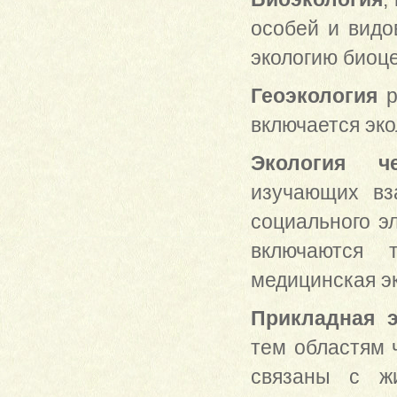
особей и видо
экологию биоц
Геоэкология
р
включается эко
Экология че
изучающих вз
социального э
включаются т
медицинская эко
Прикладная э
тем областям 
связаны с жи