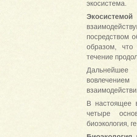
экосистема.
Экосистемой
взаимодейств
посредством о
образом, что
течение продо
Дальнейшее 
вовлечением
взаимодействи
В настоящее в
четыре осно
биоэкология, г
Биоэкология
,