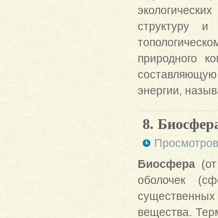
экологически
структуру и
топологическ
природного к
составляющую
энергии, назы
8. Биосфер
Просмотров
Биосфера
(от
оболочек (с
существенны
вещества. Терм