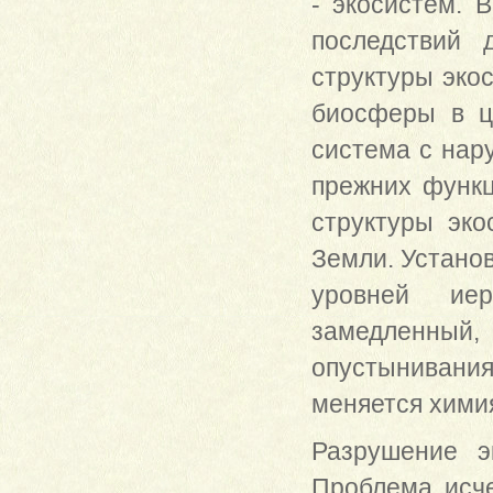
- экосистем. 
последствий 
структуры эко
биосферы в ц
система с нар
прежних функц
структуры эко
Земли. Установ
уровней иер
замедленный
опустынивани
меняется химия
Разрушение э
Проблема исче