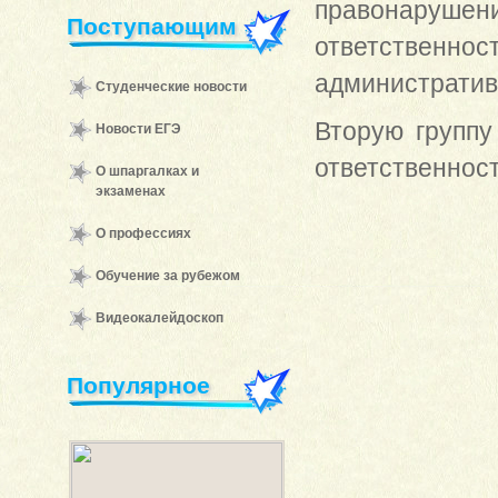
правонаруш
Поступающим
ответствен
административ
Студенческие новости
Вторую группу
Новости ЕГЭ
ответственност
О шпаргалках и
экзаменах
О профессиях
Обучение за рубежом
Видеокалейдоскоп
Популярное