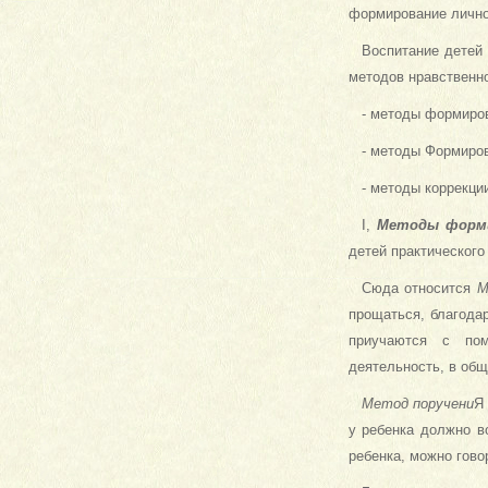
формирование лично
Воспитание детей 
методов нравственно
- методы формиров
- методы Формиров
- методы коррекци
I,
Методы форми
детей практического
Сюда относится
М
прощаться, благодар
приучаются с п
деятельность, в общ
Метод поручени
Я
у ребенка должно в
ребенка, можно гово