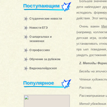
Большое значени
Поступающим
дети наблюдают дру
исподволь формиру
действия. Этот мето
Студенческие новости
Очень важен
Мет
Новости ЕГЭ
(например, коллекти
О шпаргалках и
детская игра, особ
экзаменах
устанавливать отно
пра ьил поведения
О профессиях
увидеть достижения 
Обучение за рубежом
2. Методы Форм
Видеокалейдоскоп
Беседы на этичес
Чтение художест
Популярное
Рассказ,
Рассматривание и
Метод убеждения
.