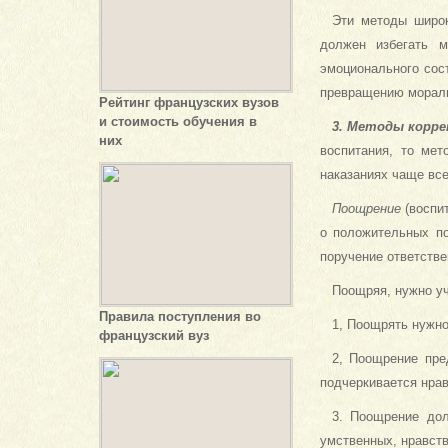
Эти методы широк
должен избегать м
эмоционального сос
превращению мораль
Рейтинг французских вузов
и стоимость обучения в
3. Методы корре
них
воспитания, то ме
наказаниях чаще все
Поощрение
(воспит
о положительных по
поручение ответствен
Поощряя, нужно у
Правила поступления во
1, Поощрять нужно
французский вуз
2, Поощрение пре
подчеркивается нра
3. Поощрение дол
умственных, нравст