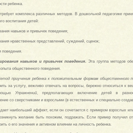
сти ребенка.
требует комплекса различных методов. В дошкольной педагогике прин
го воспитания детей:
ания навыков и привычек поведения;
ания нравственных представлений, суждений, сценок;
и поведения.
рования навыков и привычек поведения.
Эта группа методов обе
 опыта общественного поведения.
етод приучения ребенка к положительным формам общественного п
ить эа услугу, вежливо отвечать на вопросы, бережно относиться к вещ
омощью
Упражнений
, предполагающих включение детей в разноо
ение со сверстниками и взрослыми (в естественных и специально созда
 дает наибольший аффект, если он сочетается с примером взрослых или
озникнуть желание быть похожим, подражать. Если пример получил о
рить о его значения и активном влиянии на личность ребенка.