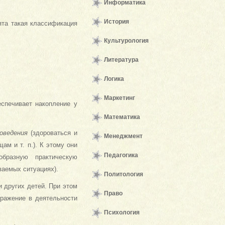
Информатика
История
ята такая классификация
Культурология
Литература
Логика
Маркетинг
спечивает накопление у
Математика
оведения
(здороваться и
Менеджмент
ам и т. п.). К этому они
Педагогика
бразную практическую
ваемых ситуациях).
Политология
 других детей. При этом
Право
тражение в деятельности
Психология