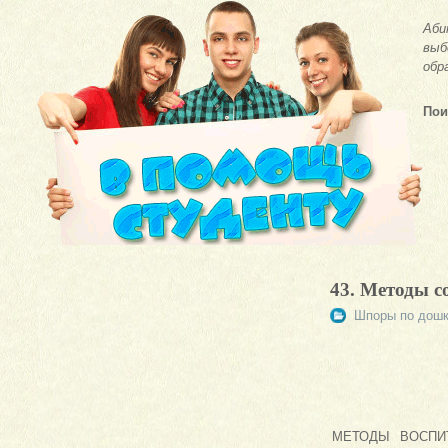
Аби
выб
обр
Пои
43. Методы 
Шпоры по дошк
МЕТОДЫ ВОСПИТАН