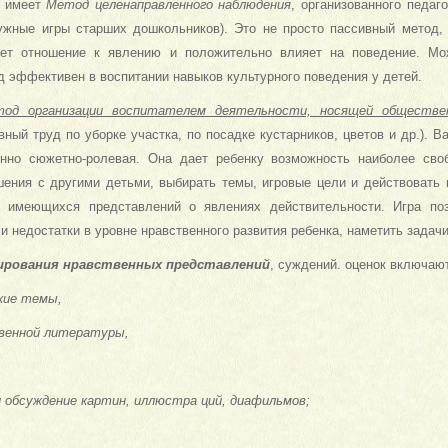
е имеет
Метод целенаправленного наблюдения
, организованного педаг
жные игры старших дошкольников). Это не просто пассивный метод, 
ет отношение к явлению и положительно влияет на поведение. Мо
д эффективен в воспитании навыков культурного поведения у детей.
од организации воспитателем деятельности, носящей обществе
вный труд по уборке участка, по посадке кустарников, цветов и др.).
енно сюжетно-ролевая. Она дает ребенку возможность наиболее сво
шения с другими детьми, выбирать темы, игровые цели и действовать 
, имеющихся представлений о явлениях действительности. Игра по
и недостатки в уровне нравственного развития ребенка, наметить задачи
ирования нравственных представлений
, суждений. оценок включаю
кие темы,
венной литературы,
 обсуждение картин, иллюстра ций, диафильмов;