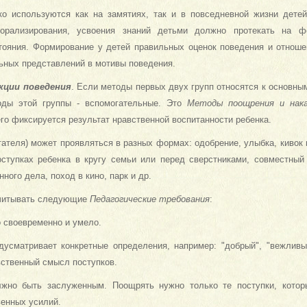
о используются как на замятиях, так и в повседневной жизни детей
орализирования, усвоения знаний детьми должно протекать на ф
тояния. Формирование у детей правильных оценок поведения и отнош
ных представлений в мотивы поведения.
кции поведения
. Если методы первых двух групп относятся к основны
тоды этой группы - вспомогательные. Это
Методы поощрения и нака
го фиксируется результат нравственной воспитанности ребенка.
ателя) может проявляться в разных формах: одобрение, улыбка, кивок 
ступках ребенка в кругу семьи или перед сверстниками, совместный
ного дела, поход в кино, парк и др.
читывать следующие
Педагогические требования
:
 своевременно и умело.
дусматривает конкретные определения, например: "добрый", "вежлив
вственный смысл поступков.
жно быть заслуженным. Поощрять нужно только те поступки, котор
венных усилий.