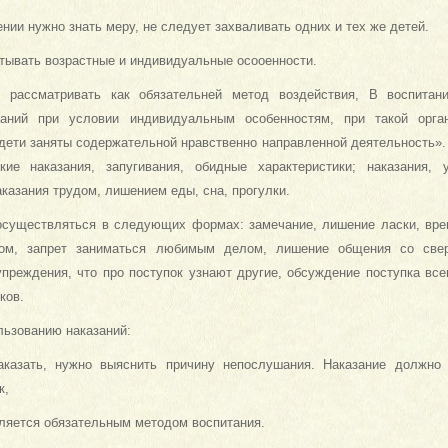
нии нужно знать меру, не следует захваливать одних и тех же детей
тывать возрастные и индивидуальные осооенности.
я рассматривать как обязательней метод воздействия, В воспитан
заний при условии индивидуальным особенностям, при такой орган
 дети заняты содержательной нравственно направленной деятельность».
кие наказания, запугивания, обидные характеристики; наказания,
аказания трудом, лишением еды, сна, прогулки.
осуществляться в следующих формах: замечание, лишение ласки, вре
ком, запрет заниматься любимым делом, лишение общения со све
упреждения, что про поступок узнают другие, обсуждение поступка вс
ков.
льзованию наказаний:
казать, нужно выяснить причину непослушания. Наказание должно
к,
вляется обязательным методом воспитания.