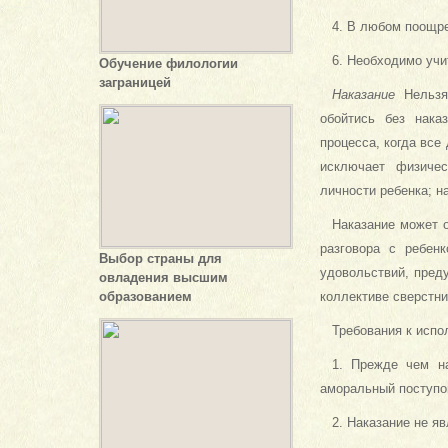
4. В любом поощре
6. Необходимо учи
Обучение филологии
заграницей
Наказание
Нельз
обойтись без нака
процесса, когда все
исключает физичес
личности ребенка; н
Наказание может 
разговора с ребен
Выбор страны для
удовольствий, пред
овладения высшим
образованием
коллективе сверстни
Требования к испо
1. Прежде чем на
аморальный поступо
2. Наказание не я