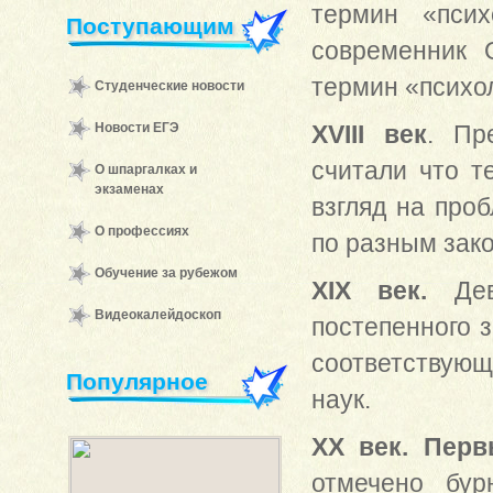
термин «псих
Поступающим
современник 
термин «психо
Студенческие новости
Новости ЕГЭ
XVIII век
. Пр
считали что т
О шпаргалках и
экзаменах
взгляд на про
О профессиях
по разным зак
Обучение за рубежом
XIX век.
Де
Видеокалейдоскоп
постепенного 
соответствую
Популярное
наук.
XX век. Перв
отмечено бур