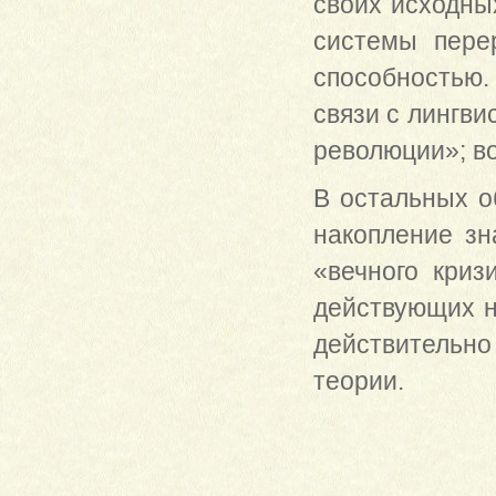
своих исходны
системы пере
способностью.
связи с лингви
революции»; во
В остальных о
накопление зн
«вечного криз
действующих н
действительн
теории.