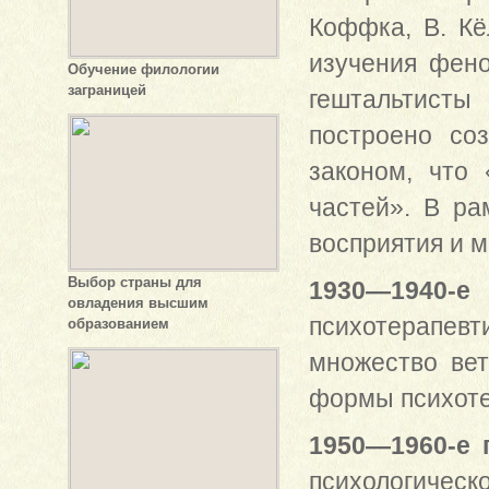
Коффка, В. Кё
изучения фено
Обучение филологии
заграницей
гештальтисты
построено со
законом, что
частей». В р
восприятия и 
Выбор страны для
1930—1940-е
овладения высшим
психотерапев
образованием
множество вет
формы психотер
1950—1960-е 
психологиче