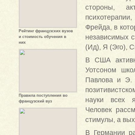
стороны, а
психотерапии,
Фрейда, в кото
Рейтинг французских вузов
независимых с
и стоимость обучения в
них
(Ид), Я (Эго), 
В США активн
Уотсоном шко
Павлова и Э.
позитивистск
Правила поступления во
науки всех я
французский вуз
Человек рассм
стимулы, а вых
В Германии ра