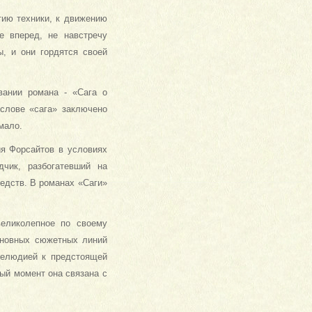
тию техники, к движению
е вперед, не навстречу
, и они гордятся своей
вании романа - «Сага о
 слове «сага» заключено
 мало.
ия Форсайтов в условиях
дчик, разбогатевший на
едств. В романах «Саги»
еликолепное по своему
основных сюжетных линий
прелюдией к предстоящей
ый момент она связана с