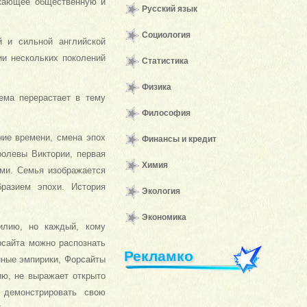
ражающее общественную и
Русский язык
Социология
й и сильной английской
ии нескольких поколений
Статистика
Физика
ема перерастает в тему
Философия
ние времени, смена эпох
Финансы и кредит
ролевы Виктории, первая
Химия
ими. Семья изображается
бразием эпохи. История
Экология
Экономика
илию, но каждый, кому
рсайта можно распознать
Рекламко
енные эмпирики, Форсайты
ию, не выражает открыто
 демонстрировать свою