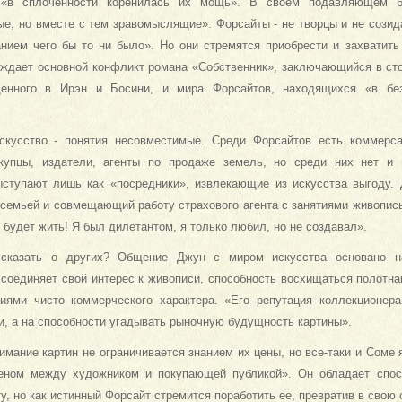
 «в сплоченно­сти коренилась их мощь». В своем подавляющем 
ые, но вместе с тем зравомыслящие». Форсайты - не творцы и не созид
анием чего бы то ни было». Но они стремятся приобрести и захватить
ождает основной конфликт романа «Собст­венник», заключающийся в ст
енного в Ирэн и Босини, и мира Форсайтов, находящихся «в без
скусство - понятия несовместимые. Среди Форсайтов есть коммерса
 купцы, издатели, агенты по продаже земель, но среди них нет и
ыступа­ют лишь как «посредники», извлекающие из искусства выго­ду
семьей и совмещающий работу страхового агента с занятиями живопи­сь
о будет жить! Я был дилетантом, я только любил, но не создавал».
сказать о других? Общение Джун с миром искусства основано н
соединяет свой интерес к живописи, способность восхи­щаться полотна
ниями чисто коммерческого характера. «Его репутация кол­лекционер
и, а на способности угадывать рыночную будущность картины».
нимание картин не ограничивается знанием их цены, но все-таки и Соме
еном между художником и покупающей публикой». Он обладает спос
у, но как истинный Форсайт стремится порабо­тить ее, превратив в свою