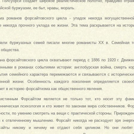
. Голсуорси созда­ет широкое реалистическое полотно, правдиво от
йской буржуазии, ее быт, нравы, мораль.
ма романов форсайтовского цикла - упадок некогда могущественно
е некогда прочного уклада ее жизни. Эта тема раскры­вается на истор
бели буржуазных семей писали многие ро­манисты XX в. Семейная т
 общества.
на форсайтовского цикла охватывают период с 1886 по 1920 г. Движе
енными в романах событиями истории: англо­бурская война, смерть ко
ытия семейного характера перемежаются и связы­ваются с историческ
венной жизни. Особенность каждого поколения определяет­ся своео
ет в историю форсайтизма как общественного явления.
истинным Форсайтом является не только тот, кто носит эту фам
енническая психология и кто живет по законам мира собственников. Фо
нности, по умению смотреть на вещи с практической сто­роны. Прирожд
и к отвлеченному мышлению. Форсайт никогда не расхо­дует зря энерг
­сайты никому и ничему не отдают себя целиком. Но они лю­бят