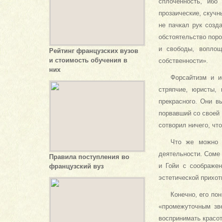
сплоченность, ибо
прозаические, скучн
не пачкал рук созд
обстоятельство пор
и свободы, воплощ
Рейтинг французских вузов
и стоимость обучения в
собственности».
них
Форсайтизм и и
стряпчие, юристы,
прекрасного. Они в
порвавший со своей 
сотворил ничего, чт
Что же можно 
деятельности. Соме 
Правила поступления во
и Гойи с соображе­
французский вуз
эстетической прихот
Конечно, его по
«промежуточным зв
воспри­нимать красот