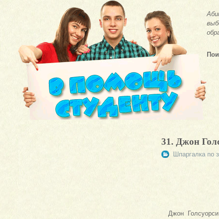
Аби
выб
обр
Пои
31. Джон Гол
Шпаргалка по з
Джон Голсуорси