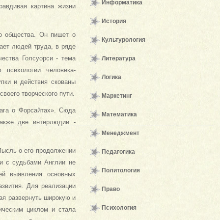
Информатика
равдивая картина жизни
История
о общества. Он пишет о
Культурология
ает людей труда, в ряде
чества Голсуорси - тема
Литература
ю психологии человека-
Логика
упки и действия скованы
воего творческого пути.
Маркетинг
ага о Форсайтах». Сюда
Математика
также две интерлюдии -
Менеджмент
Мысль о его продолжении
Педагогика
зи с судьбами Англии не
Политология
ей выявления основных
азвития. Для реализации
Право
ая развернуть широкую и
Психология
и­ческим циклом и стала