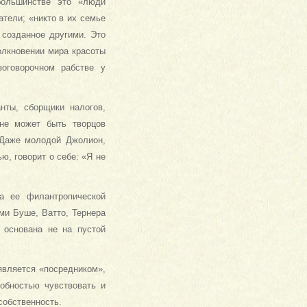
большинстве это «люди
атели; «никто в их семье
 созданное другими. Это
олкновении мира красоты
оговорочном рабстве у
нты, сборщики налогов,
 не может быть творцов
. Даже молодой Джолион,
ю, говорит о себе: «Я не
а ее филантропической
ми Буше, Ватто, Тернера
а основана не на пустой
 является «посредником»,
обностью чувствовать и
 собственность.