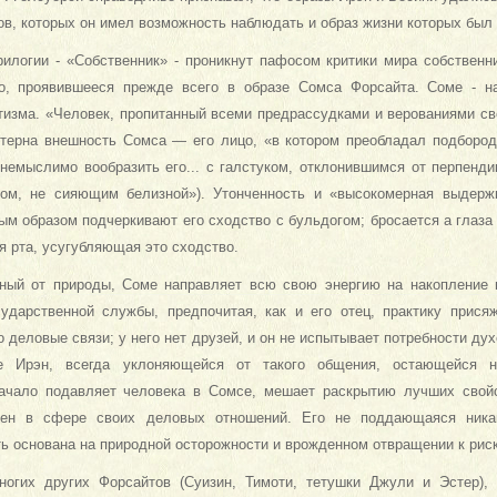
в, кото­рых он имел возможность наблюдать и образ жизни которых был
илогии - «Собственник» - проникнут па­фосом критики мира собственн
ло, проявившееся прежде всего в образе Сомса Форсайта. Соме - н
изма. «Человек, пропитанный всеми предрассудками и верованиями свое
ктерна внешность Сомса — его лицо, «в котором преобладал подбородо
(«немыслимо вообразить его... с галстуком, отклонившимся от перпенд
ом, не сияющим белизной»). Утонченность и «высокомерная вы­держ
ым образом подчеркивают его сходство с бульдогом; бросается а глаза
 рта, усугубляющая это сходство.
ный от природы, Соме направляет всю свою энергию на накопление к
осударственной службы, предпочитая, как и его отец, практику прися
 деловые связи; у него нет друзей, и он не испытывает потребности ду
е Ирэн, всегда уклоняющейся от такого общения, остающейся н
ачало подавляет человека в Сомсе, мешает раскрытию лучших свойс
чен в сфере своих деловых отношений. Его не поддающаяся ника
ь основана на природной осторожности и врожденном отвращении к риск
ногих других Форсайтов (Суизин, Тимоти, тетушки Джули и Эстер),