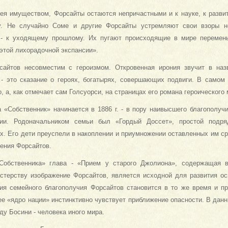
ея имуществом, Форсайты остаются не­причастными и к науке, к разви
су. Не случайно Соме и другие Форсайты устремляют свои взоры н
 - к уходящему прошлому. Их пугают происходящие в мире перемены
этой лихорадочной экспансии».
сайтов несовместим с героизмом. Откро­венная ирония звучит в наз
» - это сказание о героях, богатырях, совершаю­щих подвиги. В самом
о, а, как отмечает сам Голсуорси, на страницах его ро­мана героического
 «Собственник» начинается в 1886 г. - в пору наивысшего благополуч
глии. Родоначальником семьи был «Гордый Досс­ет», простой подря
х. Его дети преуспели в накоплении и приумножении оставленных им ср
ения Форсайтов.
обственника» глава - «Прием у старого Джолиона», содержащая в
астерству изображение Форсайтов, является исходной для развития 
ция семейного благополучия Форсайтов становится в то же время и 
 «ядро нации» инстинктивно чувствует приближение опасно­сти. В данн
ду Босини - человека иного мира.