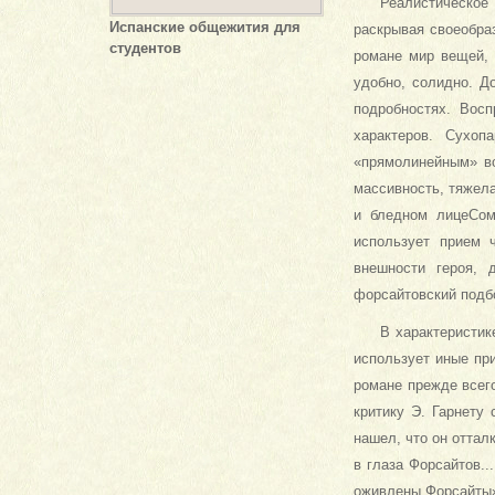
Реалистическое
Испанские общежития для
раскрывая своеобра
студентов
романе мир ве­щей,
удобно, солидно. Д
подробностях. Восп
характеров. Сухо
«прямолинейным» во
мас­сивность, тяжел
и блед­ном лицеСом
использует при­ем 
внешности героя, 
форсайтовский подбо
В характеристик
ис­пользует иные пр
рома­не прежде всег
критику Э. Гарнету
нашел, что он от­тал
в глаза Форсайтов..
оживлены Форсайты»