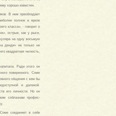
 ему хорошо известен.
иков. В нем преобладает
аиболее полное и яркое
го класса», - говорит о
к», острые, как у рыси,
икуляра на одну восьмую
ка денди» не только не
 его квадратная челюсть,
апитала. Ради этого он
жного поверенного. Соме
ховного общения с кем бы
едоступной и далекой.
тв его личности. Но он
ким соблазнам профес­
у.
 Соме соединяет в себе