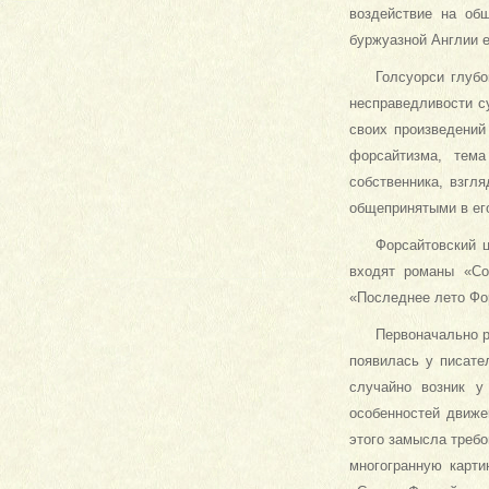
воздействие на об
буржуазной Англии е
Голсуорси глуб
неспра­ведливости 
своих произведений
форсайтизма, тема
собственника, взгл
общепринятыми в его
Форсайтовский 
входят романы «Соб
«Последнее лето Фор
Первоначально р
появилась у писате
случайно возник у
особенностей движен
этого замысла требо
многогранную карти