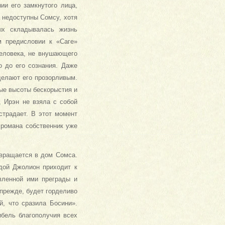
ии его замкнутого лица,
а недоступны Сомсу, хотя
ых складывалась жизнь
м предисловии к «Саге»
человека, не внушающего
о до его сознания. Даже
делают его прозорливым.
тые высоты бескорыстия и
, Ирэн не взяла с собой
страдает. В этот момент
рома­на собственник уже
звращается в дом Сомса.
дой Джолион приходит к
вленной ими преграды и
 прежде, будет горделиво
й, что сразила Босини».
бель бла­гополучия всех