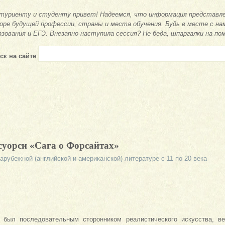
туриенту и студенту привет! Надеемся, что информация представле
оре будущей профессии, страны и места обучения. Будь в месте с на
азования и ЕГЭ. Внезапно наступила сессия? Не беда, шпаргалки на по
ск на сайте
суорси «Сага о Форсайтах»
арубежной (английской и американской) литературе с 11 по 20 века
 был последовательным сторонником реа­листического искусства, ве