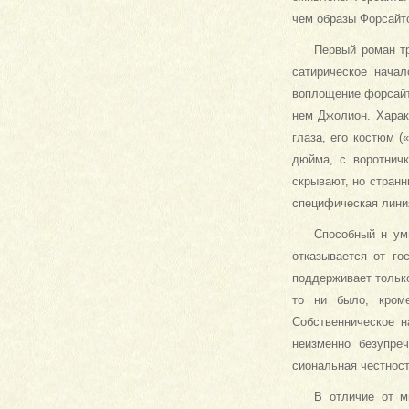
чем образы Форсайто
Первый роман тр
сати­рическое нача
воплощение форсайт
нем Джолион. Ха­ра
глаза, его костюм 
дюйма, с воротничк
скрывают, но странн
специфическая линия
Способный н ум
отказы­вается от г
поддерживает только
то ни было, кром
Собственническое н
неизменно безупре
сиональная честност
В отличие от м