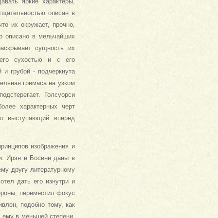
авать яркие характеры,
 тщательностью описан в
то их окружает, прочно,
то описано в мельчайших
ас­крывает сущность их
 его сухостью и с его
 и грубой - подчеркнута
тельная гримаса на узком
подстерегает. Голсуорси
более характерных черт
зко выступающий вперед
принципов изображения и
ки. Ирэн и Босини даны в
ему другу литературному
отел дать его изнутри и
стороны, переместил фокус
ивлен, подобно тому, как
 ему в меньшей степени,