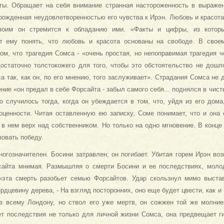
рты. Обращает на себя внимание странная насторожен­ность в выражен
орожденная неудовлетворенностью его чувства к Ирэн. Лю­бовь и красот
воим он стремится к обладанию ими. «Факты и цифры, из котор
т ему понять, что любовь и красота основаны на свободе. В свое
том, что трагедия Сомса - «очень простая, но непоправимая трагедия 
остаточно толстокожего для того, чтобы это обстоятельство не дошл
 так, как он, по его мнению, того заслуживает». Страдания Сомса не 
ние «он предал в себе Форсайта - забыл самого себя... поднялся в чис
о случилось тогда, когда он убеждается в том, что, уйдя из его дома
оценно­сти. Читая оставленную ею записку, Соме понимает, что и она 
в нем верх над собственником. Но только на одно мгновение. В конце 
вовать победу.
огозначителен. Босини затравлен; он по­гибает. Убитая горем Ирэн во
сайта мнимая. Размышляя о смерти Босини и ее последствиях, моло
«эта смерть разобьет семью Форсайтов. Удар скользнул мимо выста
рдце­вину дерева, - На взгляд посторонних, оно еще будет цвести, как и
з всему Лондону, но ствол его уже мертв, он сожжен той же молние
т последствия не только для личной жизни Сомса, она предвещает ги