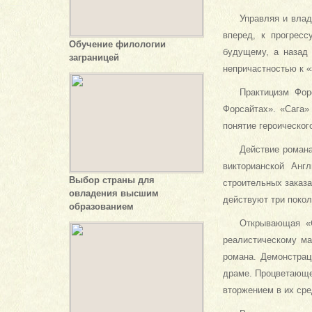
Управляя и влад
вперед, к прогрес
Обучение филологии
будущему, а назад
заграницей
непричастностью к «
Практицизм Фор
Форсай­тах». «Сага
понятие герои­ческог
Действие романа
викто­рианской Ан
Выбор страны для
строительных заказа
овладения высшим
действуют три покол
образованием
Открывающая «С
реалистиче­скому м
романа. Демонстра­
драме. Процветающее
вторжением в их сре