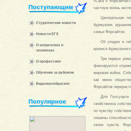
«Сага о Форсайтах»
Поступающим
частную жизнь англи
Центральная те
Студенческие новости
буржуазии, крушени
семьи Форсайтов.
Новости ЕГЭ
Об упадке и ги
О шпаргалках и
кризиса буржуазного
экзаменах
Три первых рома
О профессиях
фик­сируются отраж
Обучение за рубежом
мировая война. Соб
как звено обще­ст
Видеокалейдоскоп
Форсайтов перераста
Для Голсуорси 
Популярное
свойственна собств
по чувству соб­стве
лишены способ­ност
своих чувств. Фор