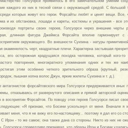
 мастерство Голсуорси проявилось в его замечательном умении созд
зие каждого из них в тесной связи с окружающей средой. С большой
 среди которых живут его герои. Форсайты любят и ценят вещи. Все, ч
ома и их обстановка, лошади и кареты, костюмы и украшения - все э
роизводя портреты своих героев, Голсуорси через внешние черты р
парая, длинная фигура Джеймса Форсайта вполне гармонирует с
сприятием окружающего. Во внешности Суизина - натуры примитивной
ая окаменелость черт, квадратные плечи. Ха­рактерна застывшая презри
са, его осторожная крадущаяся походка челове­ка, который кого-то 
частого повторения, многократного упоминания одних и тех же наи
достигая этим особенно четкого зрительного образа (крупный, ре
родок, пышная копна волос Джун, яркие жилеты Суизина и т. д.).
е антагонистов форсайтовского мира Гол­суорси придерживается иных 
иемы, отказываясь от развернутого описа­ния и прямой авторской оцен
о в восприятии Форсайтов. По поводу этих героев Голсуорси писал сво
 следующее: «Я признаю, что Босини ускользнул от меня. Вначале я х
кивает меня, что я не вижу его по-настоящему... поэтому я дал его со 
. С Ирэн - то же самое; она также дана со стороны. Никто из них не ож
. Голсуорси справедливо признавал, что образы Ирэн и Босини удались