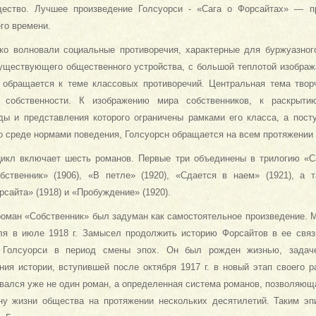
щество. Лучшее произведение Голсуорси - «Сага о Форсайтах» — п
го времени.
око волновали социальные противоречия, характерные для буржуазног
существующего общественного устройства, с большой теплотой изображ
 обращается к теме классовых противоречий. Центральная тема твор
 собственности. К изображению мира собственни­ков, к раскрыти
яды и представления которого ограничены рамками его класса, а пост
 среде нормами поведения, Голсуорсн обращается на всем протяже­нии с
цикл включает шесть романов. Первые три объединены в трилогию «С
ственник» (1906), «В петле» (1920), «Сдается в наем» (1921), а 
сайта» (1918) и «Пробуждение» (1920).
оман «Собственник» был задуман как самостоятельное произведение. 
ля в июле 1918 г. Замысел продолжить ис­торию Форсайтов в ее свя
 Голсуорси в период смены эпох. Он был рожден жизнью, задач
ия истории, вступившей после октября 1917 г. в новый этап сво­его р
вался уже не один роман, а определенная система романов, позволяю­щ
ну жизни общества на протяжении нескольких десятилетий. Таким эп