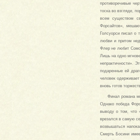
противоречи­вые че
тоска во взгляде, п
всем существом с
Форсайтов», мешаю
Голсуорси писал о 
любви и притом нед
Флер не любит Сомса
Лишь на одно мгнове
непрактичности». Эт
подаренные ей драг
человек одерживает 
вновь готов торжест
Финал романа мн
Одна­ко победа Фор
выводу о том, что 
врезался в самую се
возвышаться напока
Смерть Босини имее