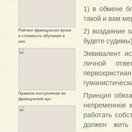
1) в обмене б
такой и вам ме
2) воздаяние з
Рейтинг французских вузов
и стоимость обучения в
будете судимы)
них
Эквивалент ис
личной отве
первохрист
гуманистически
Правила поступления во
Принцип обяза
французский вуз
непременное к
работать собс
должен жить 