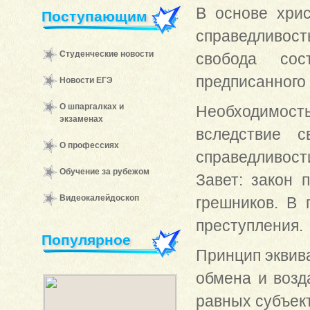
В основе хрис
Поступающим
справедливос
Студенческие новости
свобода сос
предписанного
Новости ЕГЭ
О шпаргалках и
Необходимос
экзаменах
вследствие с
О профессиях
справедливост
Обучение за рубежом
Завет: закон 
Видеокалейдоскоп
грешников. В 
преступления.
Популярное
Принцип эквива
обмена и возд
равных субъек