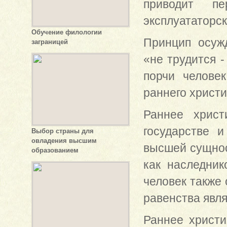
приводит пе
эксплуататорск
Обучение филологии
Принцип осуж
заграницей
«не трудится -
порчи челове
раннего христ
Раннее христ
государстве 
Выбор страны для
овладения высшим
высшей сущнос
образованием
как наследник
человек также 
равенства явля
Раннее христи