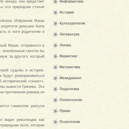
Но иногда она предстает
Информатика
ь» эта природная стихия
История
люблена. Избранник Маши
Культурология
о родители девушки была
асть в ноги родителям и
Литература
ный Маши, отправился в
Логика
ль, влюбленные смогли бы
муж за другого, который
Маркетинг
Математика
хрей судьбы и истории.
к будут разворачиваться
Менеджмент
ой исторический «сюжет»,
бы вывести Гринева. Эта
Педагогика
 на протяжении романа он
Политология
вится символом разгула
Право
эт видит революцию как
Психология
 природная воля, которая