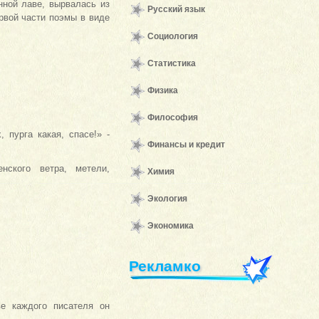
нной лаве, вырвалась из
Русский язык
рвой части поэмы в виде
Социология
Статистика
Физика
Философия
, пурга какая, спасе!» -
Финансы и кредит
нского ветра, метели,
Химия
Экология
Экономика
Рекламко
ве каждого писателя он