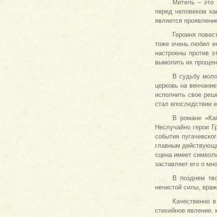
Метель – это 
перед человеком ка
является проявлени
Героиня повес
тоже очень любил е
настроены против э
вымолить их прощени
В судьбу моло
церковь на венчание
исполнить свое реш
стал впоследствии е
В романе «Кап
Неслучайно герои Г
события пугачевског
главным действующим
сцена имеет символи
заставляет его о мн
В позднем тв
нечистой силы, враж
Качественно в
стихийное явление, 