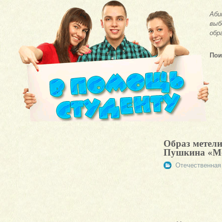
Аби
выб
обр
Пои
Образ метели
Пушкина «Мет
Отечественная