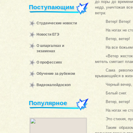
до поры до времени
Поступающим
недр, уничтожая все
ветра:
Ветер! Ветер!
Студенческие новости
На ногах не ст
Новости ЕГЭ
Ветер, ветер!
О шпаргалках и
На все божьем
экзаменах
«Ветер жесток
метель сметает пла
О профессиях
Сама революц
Обучение за рубежом
врывающийся в жизн
Черный вечер,
Видеокалейдоскоп
Белый снег.
Популярное
Ветер, ветер!
На ногах не ст
Это стихия, пу
Таким образо