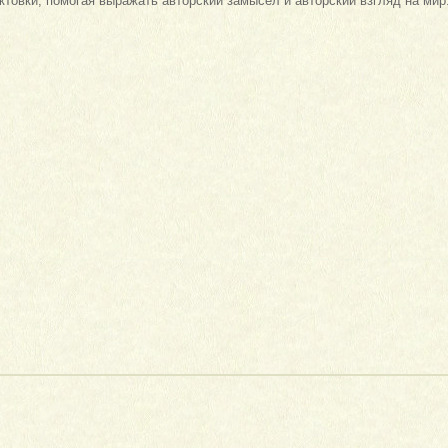
ктовки, помогая выражать авторский замысел и авторский взгляд на мир