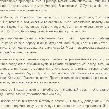
проявление природных сил. Природа может быть спокойной, мирной. 
к нечто непостижимое и мистическое. В повести А. С.Пушкина «Метел
ем высшей, божественной воли.
ти Маша, которая «была воспитана на французских романах», была в
е. Но, вместе с тем, счастье влюбленных было невозможно, потому чт
того брака. И влюбленные решили обвенчаться тайно, чтобы потом уп
е. Но то, что было задумано, все-таки не осуществилось.
дых влюбленных вмешалась метель. Как только Владимир, возлюблен
, снег занес всю дорогу, и он заблудился. Возможно, если бы не мете
ение. В их планы вмешалась сама судьба. Марья Гавриловна вышла за
е судьбой и ее счастьем.
итанская дочка» метель служит символом разгулявшейся стихии, ви
ринев попадает в снежную бурю в начале произведения, перед тем, ка
о восстания. Какая-то высшая сила уже закрутила, втянула героя в св
 лицом которой будет Пугачев. Именно он и появляется из метели, что
ческий смысл: Пугачев выводит Петра не только из снежного ненастья,
огом задуматься, многое в жизни понять.
орчестве Пушкина метель приобретает негативный смысл. Она стано
дебности, злобы (стихотворение «Бесы»).
 новом плане выступает метель в поэме А. Блока «Двенадцать». По
которое, подобно ветру, метели, буре, не имеет цели и направления. Это