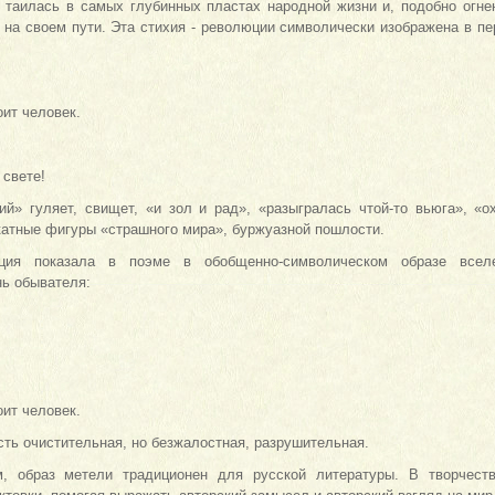
 таилась в самых глубинных пластах народной жизни и, подобно огне
 на своем пути. Эта стихия - революции символически изображена в пе
оит человек.
 свете!
ий» гуляет, свищет, «и зол и рад», «разыгралась чтой-то вьюга», «ох
катные фигуры «страшного мира», буржуазной пошлости.
ия показала в поэме в обобщенно-символическом образе вселе
ь обывателя:
оит человек.
сть очистительная, но безжалостная, разрушительная.
м, образ метели традиционен для русской литературы. В творчест