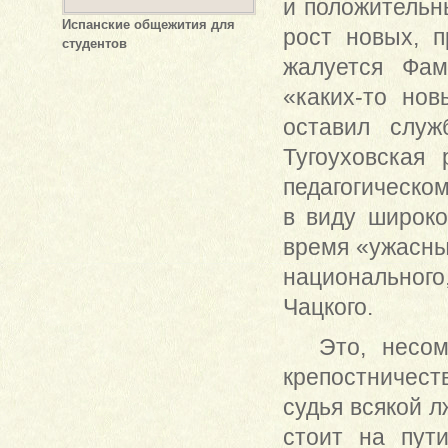
и положительн
Испанские общежития для
рост новых, п
студентов
жалуется Фам
«каких-то но
оставил служ
Тугоуховская 
педагогическом
в виду широко
время «ужасны
национального
Чацкого.
Это, несом
крепостничес
судья всякой л
стоит на пут