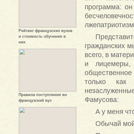
программа: он
бесчеловечно
лжепатриотизм
Рейтинг французских вузов
Представит
и стоимость обучения в
них
гражданских м
всего, в матер
и лицемеры,
общественное
только как 
незаслуженные
Правила поступления во
Фамусова:
французский вуз
А у меня чт
Обычай мой