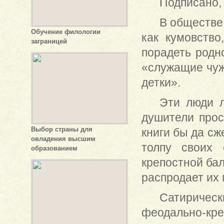
Подписано, 
В обществе
Обучение филологии
как кумовство
заграницей
порадеть родно
«служащие чуж
детки».
Эти люди л
душители прос
Выбор страны для
книги бы да сж
овладения высшим
толпу своих 
образованием
крепостной бал
распродает их 
Сатирическ
феодально-кре