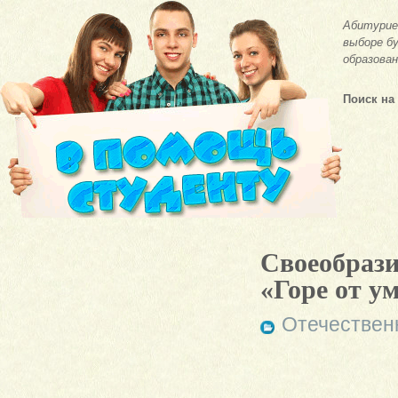
Абитурие
выборе бу
образован
Поиск на
Своеобрази
«Горе от у
Отечествен