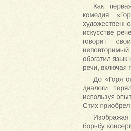
Как перва
комедия «Го
художественно
искусстве реч
говорит св
неповторимы
обогатил язык
речи, включая 
До «Горя о
диалоги теря
используя опыт
Стих приобрел
Изображая 
борьбу консер