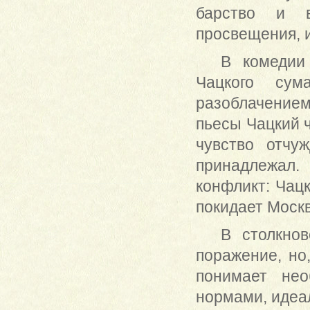
барство и в
просвещения, и
В комедии
Чацкого сум
разоблачением
пьесы Чацкий ч
чувство отчу
принадлежал.
конфликт: Чац
покидает Москв
В столкно
поражение, но
понимает нео
нормами, идеа