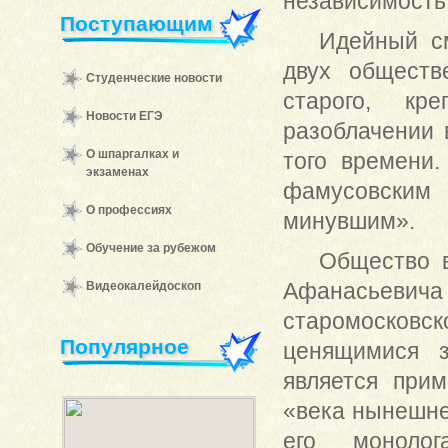
независимость
Поступающим
Идейный см
двух обществ
Студенческие новости
старого, кре
Новости ЕГЭ
разоблачении 
О шпаргалках и
того времени
экзаменах
фамусовским
О профессиях
минувшим».
Обучение за рубежом
Общество 
Афанасьевича 
Видеокалейдоскоп
старомосковск
Популярное
ценящимися з
является при
«века нынешне
его монолог