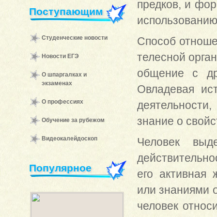
предков, и фор
Поступающим
использованию
Студенческие новости
Способ отноше
телесной орган
Новости ЕГЭ
общение с др
О шпаргалках и
экзаменах
Овладевая ис
О профессиях
деятельности,
знание о свойс
Обучение за рубежом
Видеокалейдоскоп
Человек выде
действительно
Популярное
его активная 
или знаниями о
человек относ