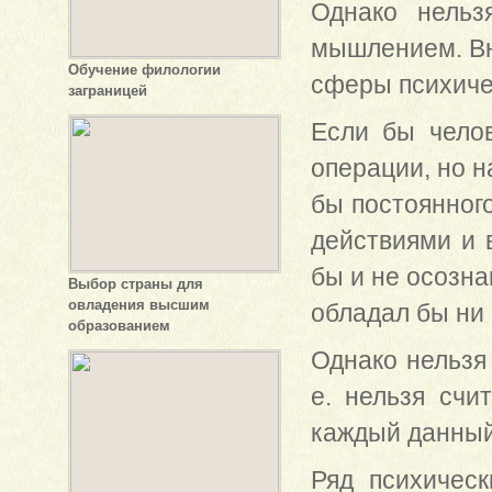
Однако нельз
мышлением. Вн
Обучение филологии
сферы психиче
заграницей
Если бы челов
операции, но н
бы постоянног
действиями и 
бы и не осозна
Выбор страны для
овладения высшим
обладал бы ни
образованием
Однако нельзя 
е. нельзя счи
каждый данный
Ряд психичес