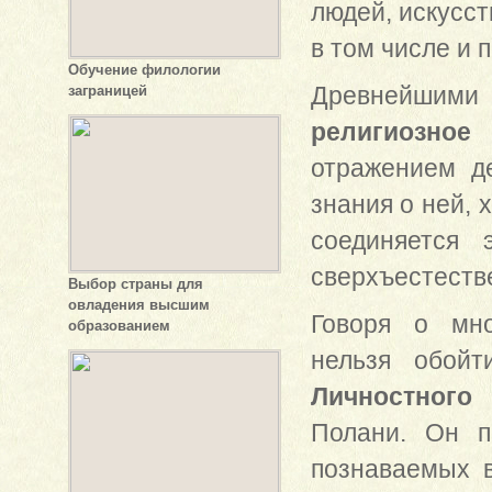
людей, искусст
в том числе и 
Обучение филологии
Древнейшими
заграницей
религиозное 
отражением д
знания о ней, 
соединяется
сверхъестеств
Выбор страны для
овладения высшим
Говоря о мно
образованием
нельзя обойт
Личностного 
Полани. Он п
познаваемых в