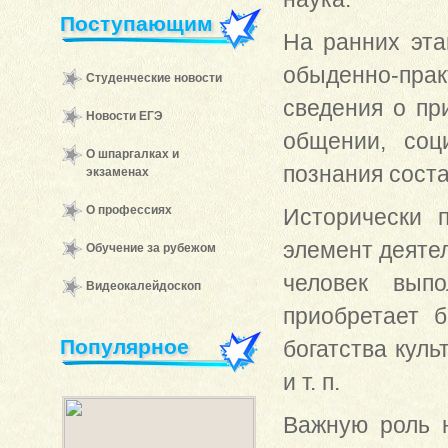
Поступающим
На ранних эта
обыденно-пра
Студенческие новости
сведения о пр
Новости ЕГЭ
общении, соц
О шпаргалках и
познания соста
экзаменах
О профессиях
Исторически
элемент деятел
Обучение за рубежом
человек выпо
Видеокалейдоскоп
приобретает 
Популярное
богатства куль
и т. п.
Важную роль н