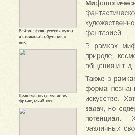
Мифологиче
фантастическо
художественн
Рейтинг французских вузов
фантазией.
и стоимость обучения в
них
В рамках миф
природе, косм
общения и т. д.
Также в рамка
форма познан
Правила поступления во
искусстве. Х
французский вуз
задач, но сод
потенциал. 
различных сво