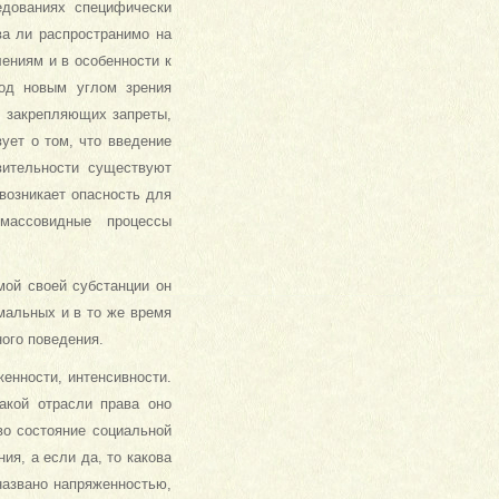
едованиях специфически
ва ли распространимо на
ениям и в особенности к
под новым углом зрения
, закрепляющих запреты,
ует о том, что введение
вительности существуют
возникает опасность для
массовидные процессы
мой своей субстанции он
мальных и в то же время
ого поведения.
женности, интенсивности.
какой отрасли права оно
во состояние социальной
ия, а если да, то какова
названо напряженностью,