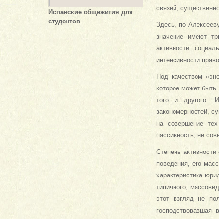
связей, существенно
Испанские общежития для
студентов
Здесь, по Алексеев
значение имеют три
активности социал
интенсивности право
Под качеством «эне
которое может быть 
того и другого. 
закономерностей, су
на совершение тех
пассивность, не сов
Степень активности
поведения, его мас
характеристика юри
типичного, массови
этот взгляд не по
господствовавшая 