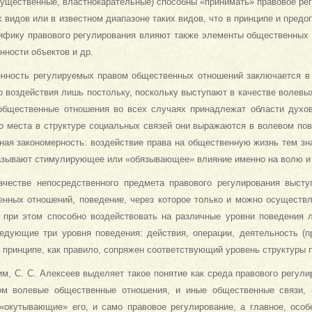
мущественные, властнокарательные) способны «принимать» правовое рег
 видов или в известном диапазоне таких видов, что в принципе и пред
цифику правового регулирования влияют также элементы общественны
нности объектов и др.
нность регулируемых правом общественных отношений заключается в 
о воздействия лишь постольку, поскольку выступают в качестве волевы
общественные отношения во всех случаях принадлежат области духов
го места в структуре социальных связей они выражаются в волевом по
ная закономерность: воздействие права на общественную жизнь тем зн
зывают стимулирующее или «обязывающее» влияние именно на волю и 
ачестве непосредственного предмета правового регулирования высту
енных отношений, поведение, через которое только и можно осуществ
 при этом способно воздействовать на различные уровни поведения 
дующие три уровня поведения: действия, операции, деятельность (п
 принципе, как правило, сопряжен соответствующий уровень структуры п
им, С. С. Алексеев выделяет такое понятие как среда правового регул
ом волевые общественные отношения, и иные общественные связи, 
окутывающие» его, и само правовое регулирование, а главное, особ