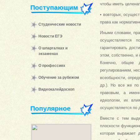
чтобы иметь целенап
Поступающим
• вовторых, осущес
права как нормативн
Студенческие новости
Иными словами, пра
Новости ЕГЭ
осуществляется п
гарантировать дост
О шпаргалках и
экзаменах
этом, собственно, и
Конечно, общее д
О профессиях
регулированием, нес
Обучение за рубежом
всеобщности, опред
др.). Но все же по
Видеокалейдоскоп
правовым, а имен
идеологии, их вли
Популярное
осуществляется по 
Вместе с тем выде
плоскости функцион
которая выражает 