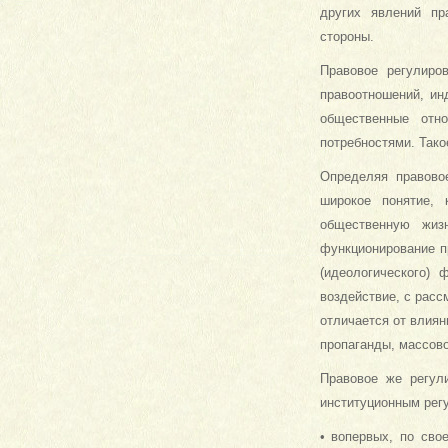
других явлений пр
стороны.
Правовое регулиро
правоотношений, ин
общественные отн
потребностями. Тако
Определяя правово
широкое понятие, 
общественную жиз
функционирование п
(идеологического)
воздействие, с расс
отличается от влиян
пропаганды, массово
Правовое же регул
институционным регу
• вопервых, по сво