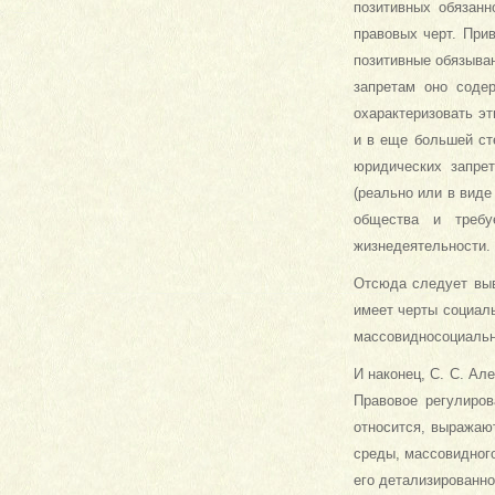
позитивных обязанн
правовых черт. При
позитивные обязыва
запретам оно соде
охарактеризовать э
и в еще большей ст
юридических запре
(реально или в виде
общества и требу
жизнедеятельности.
Отсюда следует выв
имеет черты социал
массовидносоциальны
И наконец, С. С. Ал
Правовое регулиров
относится, выражаю
среды, массовидного
его детализированно