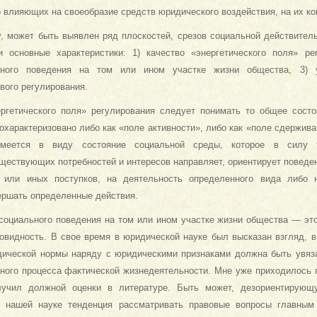
 влияющих на своеобразие средств юридического воздействия, на их ко
у, может быть выявлен ряд плоскостей, срезов социальной действител
 основные характеристики: 1) качество «энергетического поля» рег
ьного поведения на том или ином участке жизни общества, 3) у
вого регулирования.
ргетического поля» регулирования следует понимать то общее состо
охарактеризовано либо как «поле активности», либо как «поле сдержива
Имеется в виду состояние социальной среды, которое в силу 
ществующих потребностей и интересов направляет, ориентирует поведен
 или иных поступков, на деятельность определенного вида либо 
ершать определенные действия.
 социального поведения на том или ином участке жизни общества — это
совидность. В свое время в юридической науке был высказан взгляд, в
дической нормы наряду с юридическими признаками должна быть увяз
дного процесса фактической жизнедеятельности. Мне уже приходилось п
лучил должной оценки в литературе. Быть может, дезориентирующ
в нашей науке тенденция рассматривать правовые вопросы главным