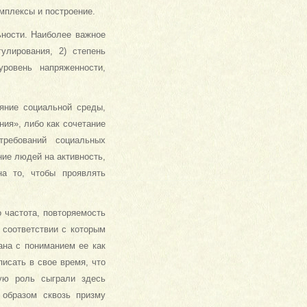
мплексы и построение.
ьности. Наиболее важное
улирования, 2) степень
ровень напряженности,
яние социальной среды,
ния», либо как сочетание
требований социальных
ие людей на активность,
на то, чтобы проявлять
 частота, повторяемость
 соответствии с которым
ана с пониманием ее как
исать в свое время, что
ую роль сыграли здесь
 образом сквозь призму