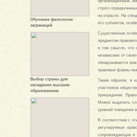
организационные, и
строго определенных
на отрасли. На спе
Обучение филологии
его субъектов, особе
заграницей
Существенная особе
предметом правовог
в том смысле, что 
независимо от свое
обнаруживается важ
правовые формы ока
Выбор страны для
Таким образом, в к
овладения высшим
участников обществ
образованием
принуждение. Право
Можно выделить сле
уровней поведения в
В соответствии с эт
регулируемые прав
сопровождающие и «