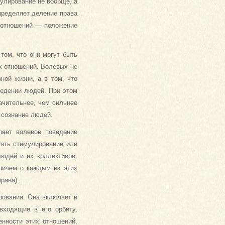
улирование не вообще, а
определяет деление права
х отношений — положение
том, что они могут быть
х отношений. Волевых не
ной жизни, а в том, что
ведении людей. При этом
ачительнее, чем сильнее
сознание людей.
пает волевое поведение
лять стимулирование или
людей и их коллективов.
ричем с каждым из этих
рава).
ирования. Она включает и
входящие в его орбиту,
енности этих отношений,