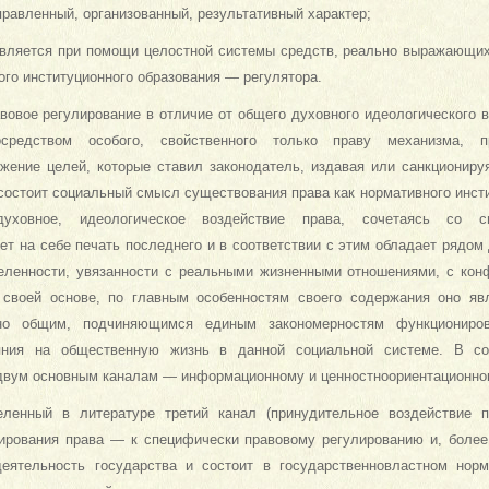
равленный, организованный, результативный характер;
твляется при помощи целостной системы средств, реально выражающи
ого институционного образования — регулятора.
вовое регулирование в отличие от общего духовного идеологического в
осредством особого, свойственного только праву механизма, п
ижение целей, которые ставил законодатель, издавая или санкционир
 состоит социальный смысл существования права как нормативного инст
уховное, идеологическое воздействие права, сочетаясь со с
ет на себе печать последнего и в соответствии с этим обладает рядом
еленности, увязанности с реальными жизненными отношениями, с кон
 своей основе, по главным особенностям своего содержания оно яв
но общим, подчиняющимся единым закономерностям функциониро
яния на общественную жизнь в данной социальной системе. В со
двум основным каналам — информационному и ценностноориентационно
ленный в литературе третий канал (принудительное воздействие п
ирования права — к специфически правовому регулированию и, более т
деятельность государства и состоит в государственновластном нор