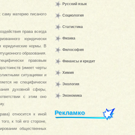
Русский язык
х саму материю писаного
Социология
Статистика
оздействия права всегда
Физика
ризванного юридически
уя юридические нормы. В
Философия
итуционного образования.
пецифически правовым
Финансы и кредит
 достоинств (имеет черты
Химия
фликтными ситуациями и
ляется не специфически
Экология
вания духовной сферы,
Экономика
ответствии с этим оно
му.
Рекламко
рава) относится к иной
ого, к той его стороне,
мировании общественных