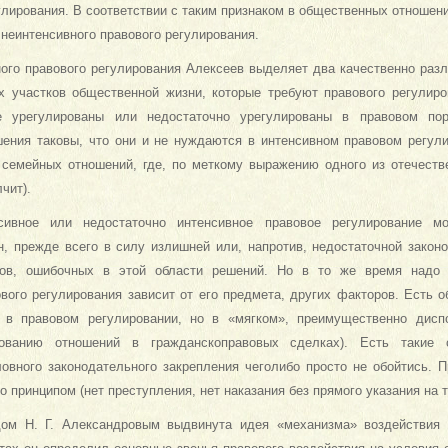
улирования. В соответствии с таким признаком в общественных отношен
 неинтенсивного правового регулирования.
ного правового регулирования Алексеев выделяет два качественно разл
х участков общественной жизни, которые требуют правового регулиро
 урегулированы или недостаточно урегулированы в правовом поря
ения таковы, что они и не нуждаются в интенсивном правовом регули
 семейных отношений, где, по меткому выражению одного из отечеств
чит).
сивное или недостаточно интенсивное правовое регулирование м
н, прежде всего в силу излишней или, напротив, недостаточной закон
нов, ошибочных в этой области решений. Но в то же время надо 
ового регулирования зависит от его предмета, других факторов. Есть 
 в правовом регулировании, но в «мягком», преимущественно дисп
дованию отношений в гражданскоправовых сделках). Есть такие
ловного законодательного закрепления чеголибо просто не обойтись.
о принципом (нет преступления, нет наказания без прямого указания на т
дом Н. Г. Александровым выдвинута идея «механизма» воздействия