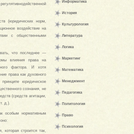
Информатика
регулятивнодейственной
История
тв (юридических норм,
Культурология
ационное воздействие на
ствии с общественными
Литература
Логика
ывать, что последнее —
Маркетинг
ормы влияния права на
ного фактора. И хотя
Математика
ние права как духовного
Менеджмент
В принципе юридическое
ественного сознания, не
Педагогика
дств (средств агитации,
. д.).
Политология
ак особым нормативным
Право
оно:
Психология
, которая строится так,