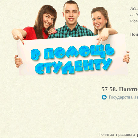
Аби
выб
обр
Пои
57-58. Понят
Государства и 
Понятие правового 