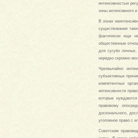
интенсивностью рег
зоны интенсивного и
В зонах неинтенсив
существования таки
фактически еще не
общественные отнош
для сугубо личных,
нередко скромно мол
Чрезвычайно интен
субъективных причи
компетентных орга
интенсивности прав
которые нуждаются
правовому опосре
досконального, дос
уголовное право с ег
Советским правове