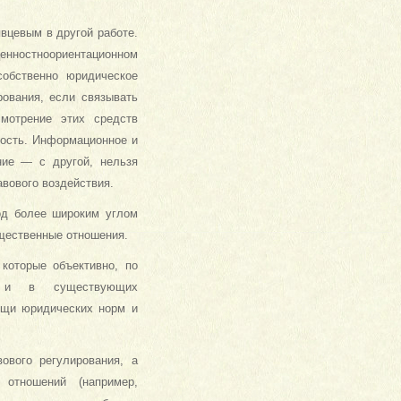
вцевым в другой работе.
енностноориентационном
собственно юридическое
рования, если связывать
мотрение этих средств
ность. Информационное и
ние — с другой, нельзя
авового воздействия.
од более широким углом
бщественные отношения.
которые объективно, по
ию и в существующих
ощи юридических норм и
ового регулирования, а
отношений (например,