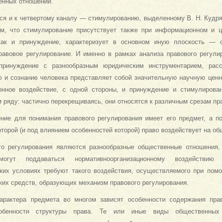
енных отношений.
тся и к четвертому каналу — стимулированию, выделенному В. Н. Кудря
м, что стимулирование присутствует также при информационном и ц
 как и принуждение, характеризует в основном иную плоскость — 
 правовое регулирование. И именно в рамках анализа правового регули
принуждение с разнообразным юридическим инструментарием, расс
ю и сознание человека представляет собой значительную научную цен
онное воздействие, с одной стороны, и принуждение и стимулирова
 ряду: частично перекрещиваясь, они относятся к различным срезам пр
ние для понимания правового регулирования имеет его предмет, а п
оторой (и под влиянием особенностей которой) право воздействует на о
о регулирования являются разнообразные общественные отношения, 
огут поддаваться нормативноорганизационному воздейств
ких условиях требуют такого воздействия, осуществляемого при пом
ких средств, образующих механизм правового регулирования.
арактера предмета во многом зависят особенности содержания прав
собенности структуры права. Те или иные виды общественных 