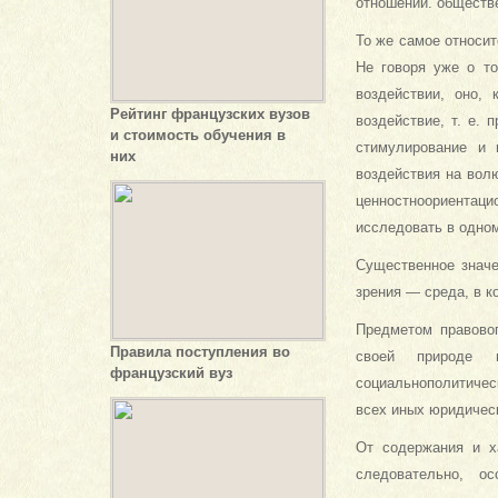
отношений. обществ
То же самое относи
Не говоря уже о то
воздействии, оно,
Рейтинг французских вузов
воздействие, т. е.
и стоимость обучения в
стимулирование и 
них
воздействия на вол
ценностноориентаци
исследовать в одном
Существенное значе
зрения — среда, в к
Предметом правовог
Правила поступления во
своей природе м
французский вуз
социальнополитичес
всех иных юридичес
От содержания и х
следовательно, о