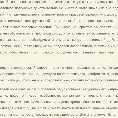
остей, опасения, связанные с возможностью утраты в научных иссл
веденное положение действительно не имеет общего значения: оно ед
ния. Но применительно к главному пласту правовой материи — к дозвол
ржит немалый конструктивный теоретический потенциал, позволяет 
ти важнейшие правовые явления. Так, изучение нормативных положений
епени обстоятельств, послуживших для их установления, свидетельств
тов оказывается необходимым в случаях, когда в социальной дейст
 возможности) факты нарушений пределов дозволенного, в связи с чем 
ется обеспечить при помощи юридического запрета типичные, 
од, что юридический запрет — это не чисто правовое явление. По са
ьноправового феномена, несущего на себе отпечаток конфликтных, ано
х ситуаций, отношений и, следовательно, степени активности социальн
ексеев обращает на само правовое регулирование, на уровень его напря
ание, пишет он, имеет особенности, связанные не только с тем, к 
тся ли в нем централизованные или децентрализованные начала, како
 поведения и т. д., но и с тем, охватываются ли правом данные отношен
сть, императивность, жесткость, насыщенность. Все это и может быть 