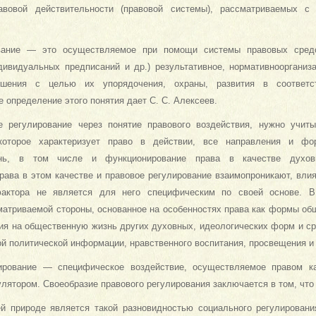
авовой действительности (правовой системы), рассматриваемых с 
вание — это осуществляемое при помощи системы правовых средс
дивидуальных предписаний и др.) результативное, нормативноорганиз
ошения с целью их упорядочения, охраны, развития в соответ
е определение этого понятия дает С. С. Алексеев.
е регулирование через понятие правового воздействия, нужно учит
которое характеризует право в действии, все направления и ф
нь, в том числе и функционирование права в качестве духов
рава в этом качестве и правовое регулирование взаимопроникают, влия
 фактора не является для него специфическим по своей основе. 
матриваемой стороны, основанное на особенностях права как формы общ
ия на общественную жизнь других духовных, идеологических форм и сре
й политической информации, нравственного воспитания, просвещения и т
ирование — специфическое воздействие, осуществляемое правом к
лятором. Своеобразие правового регулирования заключается в том, что 
ей природе является такой разновидностью социального регулирования