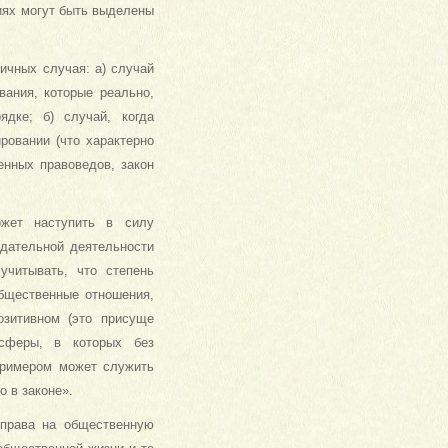
иях могут быть выделены
ичных случая: а) случай
вания, которые реально,
дке; б) случай, когда
ровании (что характерно
енных правоведов, закон
ожет наступить в силу
одательной деятельности
учитывать, что степень
общественные отношения,
озитивном (это присуще
 сферы, в которых без
 Примером может служить
о в законе».
 права на общественную