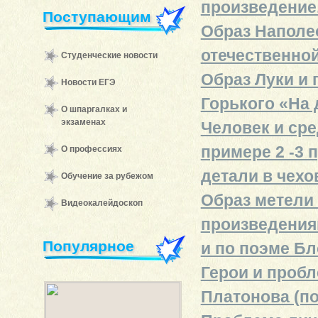
произведение.
Поступающим
Образ Наполе
отечественной
Студенческие новости
Образ Луки и 
Новости ЕГЭ
Горького «На 
О шпаргалках и
экзаменах
Человек и сре
примере 2 -3 
О профессиях
детали в чехо
Обучение за рубежом
Образ метели 
Видеокалейдоскоп
произведениям
Популярное
и по поэме Бл
Герои и пробл
Платонова (п