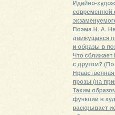
Идейно-худож
современной 
экзаменуемог
Поэма Н. А. Н
движущаяся п
и образы в по
Что сближает 
с другом? (По
Нравственная
прозы (на пр
Таким образо
функции в ху
раскрывает ис