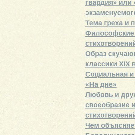
гвардия» или 
экзаменуемог
Тема греха и 
Философские м
стихотворени
Образ скучаю
классики XIX 
Социальная и
«На дне»
Любовь и друж
своеобразие и
стихотворени
Чем объясняе