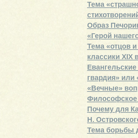
Тема «страшно
стихотворени
Образ Печорин
«Герой нашег
Тема «отцов и
классики XIX 
Евангельские 
гвардия» или 
«Вечные» вопр
Философское 
Почему для К
Н. Островског
Тема борьбы д