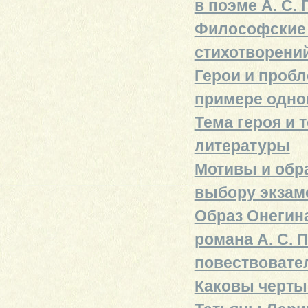
в поэме А. С
Философские м
стихотворени
Герои и пробл
примере одног
Тема героя и 
литературы
Мотивы и обр
выбору экзам
Образ Онегин
романа А. С. 
повествовате
Каковы черты