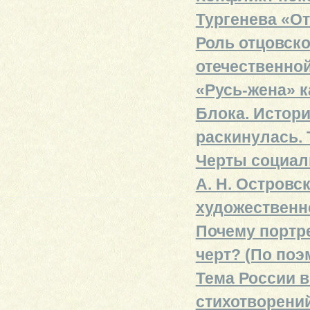
Тургенева «От
Роль отцовско
отечественной
«Русь-жена» к
Блока. Истори
раскинулась. 
Черты социал
А. Н. Островс
художественн
Почему портр
черт? (По поэ
Тема России в
стихотворени