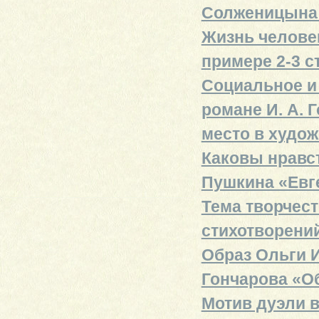
Солженицына 
Жизнь человек
примере 2-3 с
Социальное и
романе И. А. 
место в худо
Каковы нравс
Пушкина «Евг
Тема творчест
стихотворени
Образ Ольги И
Гончарова «О
Мотив дуэли в