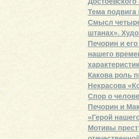
Достоевского
Тема подвига 
Смысл четырех
штанах». Худ
Печорин и его
нашего време
характеристик
Какова роль п
Некрасова «К
Спор о челове
Печорин и Ма
«Герой нашег
Мотивы прест
отечественно