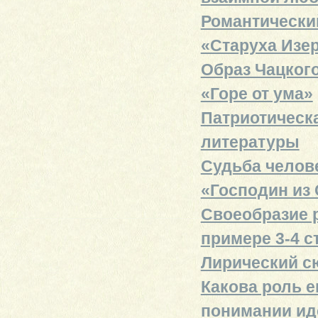
Романтический
«Старуха Изе
Образ Чацкого
«Горе от ума»
Патриотическа
литературы
Судьба челове
«Господин из
Своеобразие р
примере 3-4 с
Лирический с
Какова роль е
понимании иде