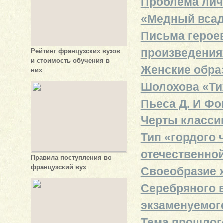
Проблема личн
«Медный всад
Письма героев
произведения
Рейтинг французских вузов
и стоимость обучения в
Женские образ
них
Шолохова «Ти
Пьеса Д. И Фо
Черты классиц
Тип «гордого 
отечественно
Правила поступления во
французский вуз
Своеобразие 
Серебряного в
экзаменуемог
Тема прошлого