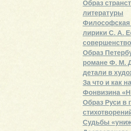
Образ странс
литературы
Философская 
лирики С. А. 
совершенство
Образ Петерб
романе Ф. М. 
детали в худ
За что и как н
Фонвизина «Н
Образ Руси в п
стихотворени
Судьбы «униж