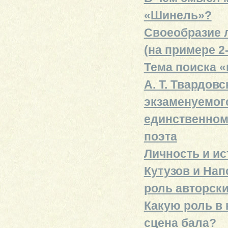
«Шинель»?
Своеобразие л
(на примере 2
Тема поиска «
А. Т. Твардов
экзаменуемого
единственном
поэта
Личность и ис
Кутузов и На
роль авторск
Какую роль в 
сцена бала?