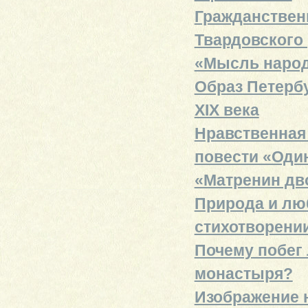
Гражданственн
Твардовского 
«Мысль народн
Образ Петербу
XIX века
Нравственная
повести «Оди
«Матренин дв
Природа и люб
стихотворени
Почему побег
монастыря?
Изображение н