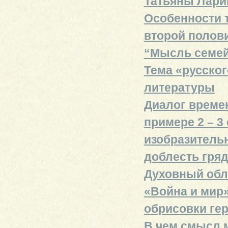
Татьяны Лари
Особенности 
второй полови
“Мысль семейн
Тема «русског
литературы
Диалог времен
примере 2 – 3
изобразитель
доблесть гря
Духовный обли
«Война и мир»
обрисовки ге
В чем смысл м