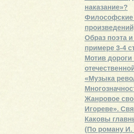
наказание»?
Философские в
произведений
Образ поэта и
примере 3-4 с
Мотив дороги
отечественной
«Музыка револ
Многозначнос
Жанровое сво
Игореве». Св
Каковы главн
(По роману И.