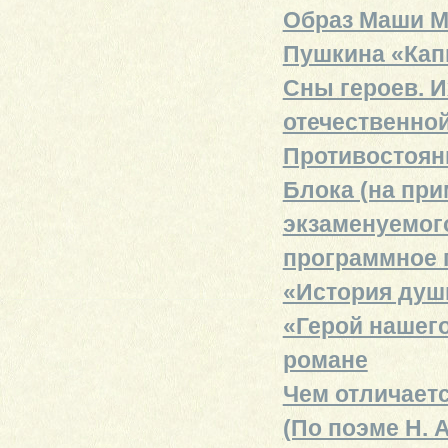
Образ Маши М
Пушкина «Кап
Сны героев. 
отечественно
Противостояни
Блока (на при
экзаменуемого
программное 
«История душ
«Герой нашего
романе
Чем отличаетс
(По поэме Н. 