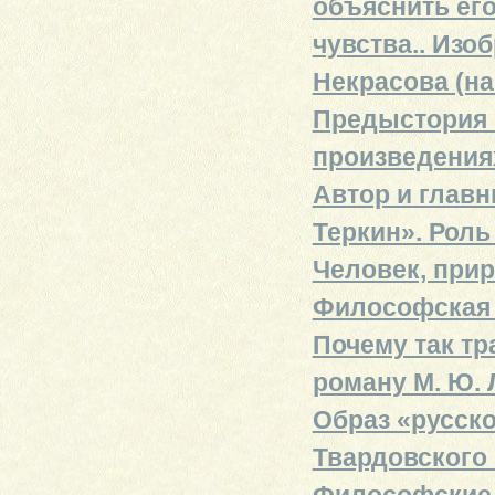
объяснить его
чувства.. Изо
Некрасова (на
Предыстория г
произведениях
Автор и главн
Теркин». Рол
Человек, прир
Философская п
Почему так тр
роману М. Ю.
Образ «русско
Твардовского