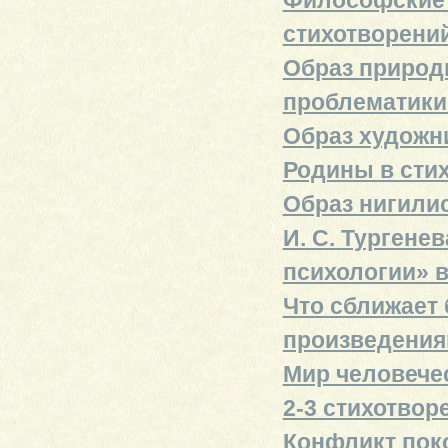
Философские м
стихотворени
Образ природн
проблематики 
Образ художни
Родины в сти
Образ нигилис
И. С. Тургене
психологии» 
Что сближает 
произведения
Мир человечес
2-3 стихотвор
Конфликт поко