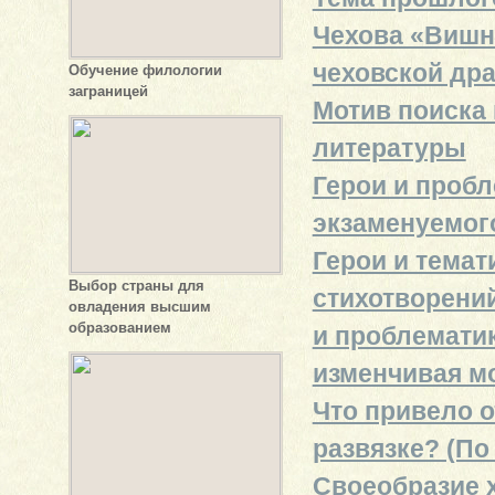
Чехова «Вишне
чеховской др
Обучение филологии
заграницей
Мотив поиска
литературы
Герои и пробл
экзаменуемог
Герои и темат
Выбор страны для
стихотворени
овладения высшим
образованием
и проблематик
изменчивая м
Что привело о
развязке? (По
Своеобразие 