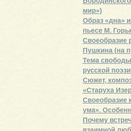
Бородинского 
мир»)
Образ «дна» 
пьесе М. Горь
Своеобразие 
Пушкина (на п
Тема свободы
русской поэзи
Сюжет, композ
«Старуха Изе
Своеобразие к
ума». Особенн
Почему встреч
взаимной любв