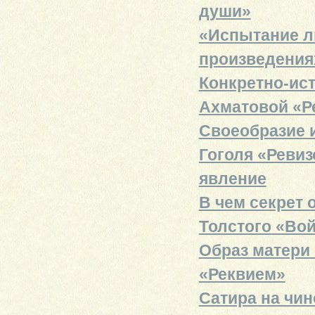
души»
«Испытание л
произведениях
Конкретно-ист
Ахматовой «Р
Своеобразие и
Гоголя «Ревиз
явление
В чем секрет 
Толстого «Вой
Образ матери 
«Реквием»
Сатира на чин